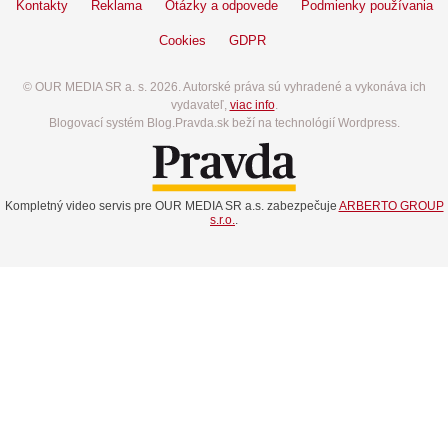
Kontakty
Reklama
Otázky a odpovede
Podmienky používania
Cookies
GDPR
© OUR MEDIA SR a. s. 2026. Autorské práva sú vyhradené a vykonáva ich
vydavateľ,
viac info
.
Blogovací systém Blog.Pravda.sk beží na technológií Wordpress.
Kompletný video servis pre OUR MEDIA SR a.s. zabezpečuje
ARBERTO GROUP
s.r.o.
.