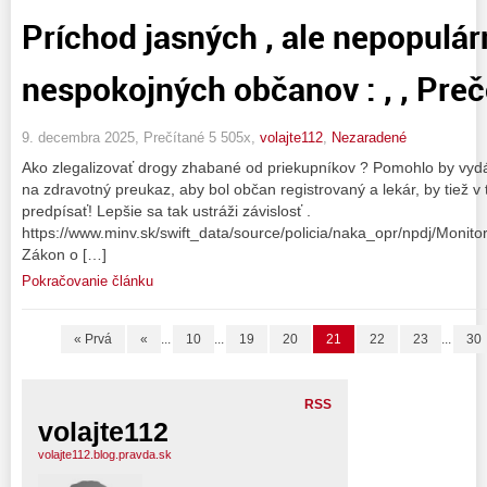
Príchod jasných , ale nepopulár
nespokojných občanov : , , Prečo
9. decembra 2025, Prečítané 5 505x,
volajte112
,
Nezaradené
Ako zlegalizovať drogy zhabané od priekupníkov ? Pomohlo by vyd
na zdravotný preukaz, aby bol občan registrovaný a lekár, by tiež 
predpísať! Lepšie sa tak ustráži závislosť .
https://www.minv.sk/swift_data/source/policia/naka_opr/npdj/Moni
Zákon o […]
Pokračovanie článku
« Prvá
«
...
10
...
19
20
21
22
23
...
30
RSS
volajte112
volajte112.blog.pravda.sk