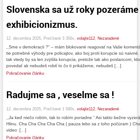
Slovenska sa už roky pozeráme
exhibicionizmus.
12. decembra 2025, Prečítané 3 356x,
volajte112
,
Nezaradené
,,Sme v demokracií ?“ – mám blokované reagovať na Vaše komentá
tie potrebné výhody pre policajtov, ako boj proti korupcie sú naivné.
tak vtedy by sa len zvýšila korupcia, pretože tak ako poslancom, kto
povedať ak nebudeš robiť to čo ti prikážeme, nebudeš […]
Pokračovanie článku
Radujme sa , veselme sa !
12. decembra 2025, Prečítané 1 580x,
volajte112
,
Nezaradené
,,Ja keď niečo robím, tak to robím poriadne.“ Asi takto bežne vyzer
Hlinu. Cha Cha Cha Cha Cha ( pauza lebo sa z toho počúram ) Ch
video: […]
Pokračovanie článku