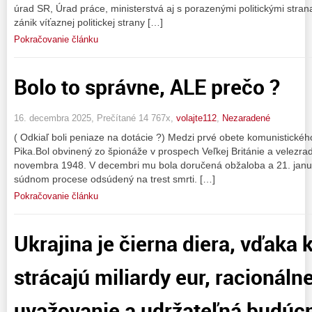
úrad SR, Úrad práce, ministerstvá aj s porazenými politickými stran
zánik víťaznej politickej strany […]
Pokračovanie článku
Bolo to správne, ALE prečo ?
16. decembra 2025, Prečítané 14 767x,
volajte112
,
Nezaradené
( Odkiaľ boli peniaze na dotácie ?) Medzi prvé obete komunistického
Pika.Bol obvinený zo špionáže v prospech Veľkej Británie a velezra
novembra 1948. V decembri mu bola doručená obžaloba a 21. jan
súdnom procese odsúdený na trest smrti. […]
Pokračovanie článku
Ukrajina je čierna diera, vďaka k
strácajú miliardy eur, racionál
uvažovanie a udržateľná budúc