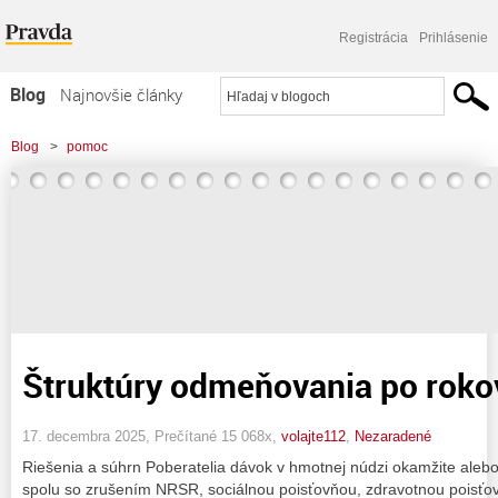
Registrácia
Prihlásenie
Blog
Najnovšie články
Najčítanejšie články
Blog
>
pomoc
Najkomentovanejšie články
Zoznam blogov
Komerčné blogy
Štruktúry odmeňovania po rokov
17. decembra 2025, Prečítané 15 068x,
volajte112
,
Nezaradené
Riešenia a súhrn Poberatelia dávok v hmotnej núdzi okamžite alebo
spolu so zrušením NRSR, sociálnou poisťovňou, zdravotnou poisť