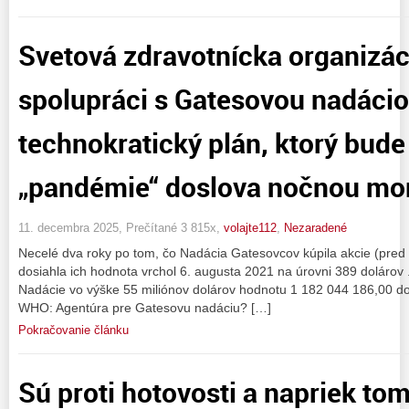
Svetová zdravotnícka organizá
spolupráci s Gatesovou nadácio
technokratický plán, ktorý bude
„pandémie“ doslova nočnou mo
11. decembra 2025, Prečítané 3 815x,
volajte112
,
Nezaradené
Necelé dva roky po tom, čo Nadácia Gatesovcov kúpila akcie (pred 
dosiahla ich hodnota vrchol 6. augusta 2021 na úrovni 389 dolárov . 
Nadácie vo výške 55 miliónov dolárov hodnotu 1 182 044 186,00 dol
WHO: Agentúra pre Gatesovu nadáciu? […]
Pokračovanie článku
Sú proti hotovosti a napriek tomu 