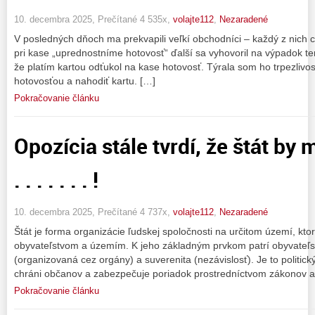
10. decembra 2025, Prečítané 4 535x,
volajte112
,
Nezaradené
V posledných dňoch ma prekvapili veľkí obchodníci – každý z nich 
pri kase „uprednostníme hotovosť“ ďalší sa vyhovoril na výpadok t
že platím kartou odťukol na kase hotovosť. Týrala som ho trpezlivo
hotovosťou a nahodiť kartu. […]
Pokračovanie článku
Opozícia stále tvrdí, že štát by mal
. . . . . . . !
10. decembra 2025, Prečítané 4 737x,
volajte112
,
Nezaradené
Štát je forma organizácie ľudskej spoločnosti na určitom území, k
obyvateľstvom a územím. K jeho základným prvkom patrí obyvateľs
(organizovaná cez orgány) a suverenita (nezávislosť). Je to politick
chráni občanov a zabezpečuje poriadok prostredníctvom zákonov a
Pokračovanie článku