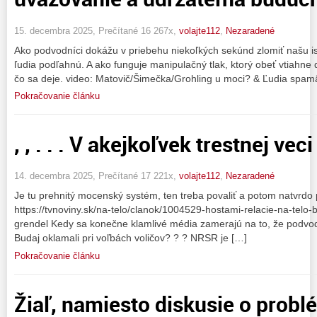
15. decembra 2025, Prečítané 16 267x,
volajte112
,
Nezaradené
Ako podvodníci dokážu v priebehu niekoľkých sekúnd zlomiť našu isto
ľudia podľahnú. A ako funguje manipulačný tlak, ktorý obeť vtiahne
čo sa deje. video: Matovič/Šimečka/Grohling u moci? & Ľudia spam
Pokračovanie článku
, , . . . V akejkoľvek trestnej veci
14. decembra 2025, Prečítané 17 221x,
volajte112
,
Nezaradené
Je tu prehnitý mocenský systém, ten treba povaliť a potom natvrdo
https://tvnoviny.sk/na-telo/clanok/1004529-hostami-relacie-na-telo
grendel Kedy sa konečne klamlivé média zamerajú na to, že podvo
Budaj oklamali pri voľbách voličov? ? ? NRSR je […]
Pokračovanie článku
Žiaľ, namiesto diskusie o prob