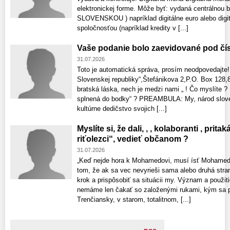
elektronickej forme. Môže byť: vydaná centrálnou b
SLOVENSKOU ) napríklad digitálne euro alebo digi
spoločnosťou (napríklad kredity v [...]
Vaše podanie bolo zaevidované pod čí
31.07.2026
Toto je automatická správa, prosím neodpovedajte!
Slovenskej republiky“,Štefánikova 2,P.O. Box 128,8
bratská láska, nech je medzi nami „ ! Čo myslíte 
splnená do bodky“ ? PREAMBULA: My, národ sloven
kultúrne dedičstvo svojich [...]
Myslíte si, že dali, , , kolaboranti , prita
riťolezci“, vedieť občanom ?
31.07.2026
„Keď nejde hora k Mohamedovi, musí ísť Mohamed 
tom, že ak sa vec nevyrieši sama alebo druhá stra
krok a prispôsobiť sa situácii my. Význam a použit
nemáme len čakať so založenými rukami, kým sa pr
Trenčiansky, v starom, totalitnom, [...]