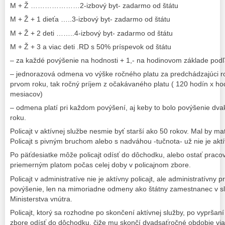
M + Ž …………………2-izbový byt- zadarmo od štátu
M + Ž + 1 dieťa …..3-izbový byt- zadarmo od štátu
M + Ž + 2 deti ……..4-izbový byt- zadarmo od štátu
M + Ž + 3 a viac deti .RD s 50% príspevok od štátu
– za každé povýšenie na hodnosti + 1,- na hodinovom základe podľ
– jednorazová odmena vo výške ročného platu za predchádzajúci rok
prvom roku, tak ročný príjem z očakávaného platu ( 120 hodín x ho
mesiacov)
– odmena platí pri každom povýšení, aj keby to bolo povýšenie dv
roku.
Policajt v aktívnej službe nesmie byť starší ako 50 rokov. Mal by ma
Policajt s pivným bruchom alebo s nadváhou -tučnota- už nie je aktív
Po päťdesiatke môže policajt odísť do dôchodku, alebo ostať pracov
priemerným platom počas celej doby v policajnom zbore.
Policajt v administratíve nie je aktívny policajt, ale administratívn
povýšenie, len na mimoriadne odmeny ako štátny zamestnanec v slu
Ministerstva vnútra.
Policajt, ktorý sa rozhodne po skončení aktívnej služby, po vypršan
zbore odísť do dôchodku, čiže mu skončí dvadsaťročné obdobie via