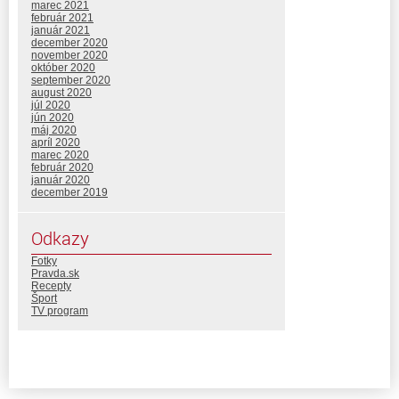
marec 2021
február 2021
január 2021
december 2020
november 2020
október 2020
september 2020
august 2020
júl 2020
jún 2020
máj 2020
apríl 2020
marec 2020
február 2020
január 2020
december 2019
Odkazy
Fotky
Pravda.sk
Recepty
Šport
TV program