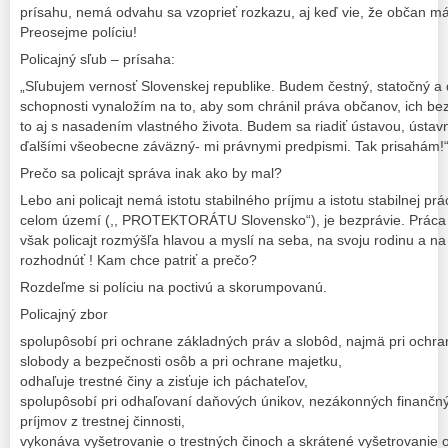
prísahu, nemá odvahu sa vzoprieť rozkazu, aj keď vie, že občan má
Preosejme políciu!
Policajný sľub – prísaha:
„Sľubujem vernosť Slovenskej republike. Budem čestný, statočný a di
schopnosti vynaložím na to, aby som chránil práva občanov, ich be
to aj s nasadením vlastného života. Budem sa riadiť ústavou, ústa
ďalšími všeobecne záväzný- mi právnymi predpismi. Tak prisahám!“
Prečo sa policajt správa inak ako by mal?
Lebo ani policajt nemá istotu stabilného príjmu a istotu stabilnej pr
celom území (,, PROTEKTORÁTU Slovensko“), je bezprávie. Práca p
však policajt rozmýšľa hlavou a myslí na seba, na svoju rodinu a na
rozhodnúť ! Kam chce patriť a prečo?
Rozdeľme si políciu na poctivú a skorumpovanú.
Policajný zbor
spolupôsobí pri ochrane základných práv a slobôd, najmä pri ochran
slobody a bezpečnosti osôb a pri ochrane majetku,
odhaľuje trestné činy a zisťuje ich páchateľov,
spolupôsobí pri odhaľovaní daňových únikov, nezákonných finančnýc
príjmov z trestnej činnosti,
vykonáva vyšetrovanie o trestných činoch a skrátené vyšetrovanie o