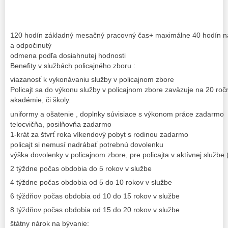
120 hodín základný mesačný pracovný čas+ maximálne 40 hodín nad
a odpočinutý
odmena podľa dosiahnutej hodnosti
Benefity v službách policajného zboru :
viazanosť k vykonávaniu služby v policajnom zbore
Policajt sa do výkonu služby v policajnom zbore zaväzuje na 20 ro
akadémie, či školy.
uniformy a ošatenie , doplnky súvisiace s výkonom práce zadarmo
telocvičňa, posilňovňa zadarmo
1-krát za štvrť roka víkendový pobyt s rodinou zadarmo
policajt si nemusí nadrábať potrebnú dovolenku
výška dovolenky v policajnom zbore, pre policajta v aktívnej službe 
2 týždne počas obdobia do 5 rokov v službe
4 týždne počas obdobia od 5 do 10 rokov v službe
6 týždňov počas obdobia od 10 do 15 rokov v službe
8 týždňov počas obdobia od 15 do 20 rokov v službe
štátny nárok na bývanie: