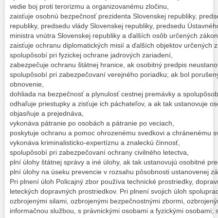
vedie boj proti terorizmu a organizovanému zločinu,
zaisťuje osobnú bezpečnosť prezidenta Slovenskej republiky, pred
republiky, predsedu vlády Slovenskej republiky, predsedu Ústavnéh
ministra vnútra Slovenskej republiky a ďalších osôb určených záko
zaisťuje ochranu diplomatických misií a ďalších objektov určených
spolupôsobí pri fyzickej ochrane jadrových zariadení,
zabezpečuje ochranu štátnej hranice, ak osobitný predpis neustano
spolupôsobí pri zabezpečovaní verejného poriadku; ak bol porušený
obnovenie,
dohliada na bezpečnosť a plynulosť cestnej premávky a spolupôsobí p
odhaľuje priestupky a zisťuje ich páchateľov, a ak tak ustanovuje os
objasňuje a prejednáva,
vykonáva pátranie po osobách a pátranie po veciach,
poskytuje ochranu a pomoc ohrozenému svedkovi a chránenému sv
vykonáva kriminalisticko-expertíznu a znaleckú činnosť,
spolupôsobí pri zabezpečovaní ochrany civilného letectva,
plní úlohy štátnej správy a iné úlohy, ak tak ustanovujú osobitné pre
plní úlohy na úseku prevencie v rozsahu pôsobnosti ustanovenej 
Pri plnení úloh Policajný zbor používa technické prostriedky, dopra
leteckých dopravných prostriedkov. Pri plnení svojich úloh spolupra
ozbrojenými silami, ozbrojenými bezpečnostnými zbormi, ozbrojen
informačnou službou, s právnickými osobami a fyzickými osobami;