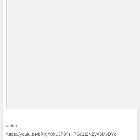
video:
https://youtu.be/bRXjY0hUJF8?si=7Gx2t2NZyX5MvDYk