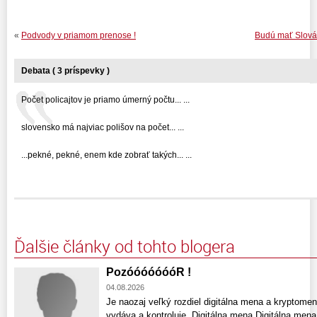
«
Podvody v priamom prenose !
Budú mať Slováci 
Debata ( 3 príspevky )
Počet policajtov je priamo úmerný počtu... ...
slovensko má najviac polišov na počet... ...
...pekné, pekné, enem kde zobrať takých... ...
Ďalšie články od tohto blogera
PozóóóóóóóR !
04.08.2026
Je naozaj veľký rozdiel digitálna mena a kryptomen
vydáva a kontroluje. Digitálna mena Digitálna mena