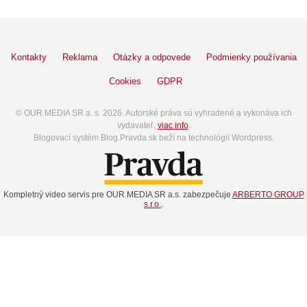
Kontakty
Reklama
Otázky a odpovede
Podmienky používania
Cookies
GDPR
© OUR MEDIA SR a. s. 2026. Autorské práva sú vyhradené a vykonáva ich
vydavateľ,
viac info
.
Blogovací systém Blog.Pravda.sk beží na technológií Wordpress.
Kompletný video servis pre OUR MEDIA SR a.s. zabezpečuje
ARBERTO GROUP
s.r.o.
.