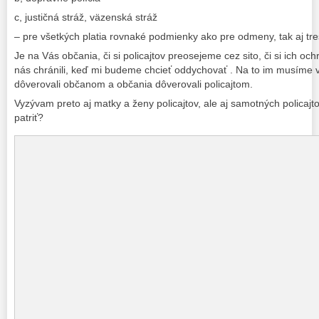
c, justičná stráž, väzenská stráž
– pre všetkých platia rovnaké podmienky ako pre odmeny, tak aj tre
Je na Vás občania, či si policajtov preosejeme cez sito, či si ich 
nás chránili, keď mi budeme chcieť oddychovať . Na to im musíme vy
dôverovali občanom a občania dôverovali policajtom.
Vyzývam preto aj matky a ženy policajtov, ale aj samotných policaj
patriť?