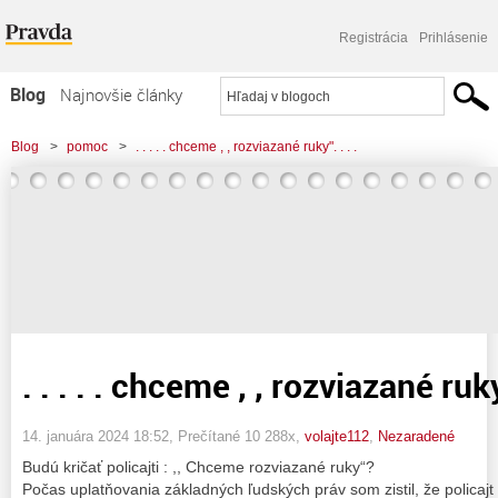
Registrácia
Prihlásenie
Blog
Najnovšie články
Najčítanejšie články
Blog
>
pomoc
>
. . . . . chceme , , rozviazané ruky". . . .
Najkomentovanejšie články
Zoznam blogov
Komerčné blogy
. . . . . chceme , , rozviazané ruky“
14. januára 2024 18:52
, Prečítané 10 288x,
volajte112
,
Nezaradené
Budú kričať policajti : ,, Chceme rozviazané ruky“?
Počas uplatňovania základných ľudských práv som zistil, že policajt a