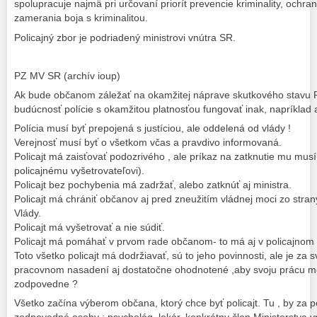
spolupracuje najmä pri určovaní priorít prevencie kriminality, ochr
zamerania boja s kriminalitou.
Policajný zbor je podriadený ministrovi vnútra SR.
PZ MV SR (archív ioup)
Ak bude občanom záležať na okamžitej náprave skutkového stavu P
budúcnosť polície s okamžitou platnosťou fungovať inak, napríklad a
Polícia musí byť prepojená s justíciou, ale oddelená od vlády !
Verejnosť musí byť o všetkom včas a pravdivo informovaná.
Policajt má zaisťovať podozrivého , ale príkaz na zatknutie mu musí
policajnému vyšetrovateľovi).
Policajt bez pochybenia má zadržať, alebo zatknúť aj ministra.
Policajt má chrániť občanov aj pred zneužitím vládnej moci zo stra
Vlády.
Policajt má vyšetrovať a nie súdiť.
Policajt má pomáhať v prvom rade občanom- to má aj v policajnom 
Toto všetko policajt má dodržiavať, sú to jeho povinnosti, ale je za s
pracovnom nasadení aj dostatočne ohodnotené ,aby svoju prácu mo
zodpovedne ?
Všetko začína výberom občana, ktorý chce byť policajt. Tu , by za po