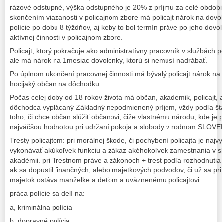
rázové odstupné, výška odstupného je 20% z príjmu za celé obdobi
skončením viazanosti v policajnom zbore má policajt nárok na dov
polície po dobu 8 týždňov, aj keby to bol termín práve po jeho dov
aktívnej činnosti v policajnom zbore.
Policajt, ktorý pokračuje ako administratívny pracovník v službách 
ale má nárok na 1mesiac dovolenky, ktorú si nemusí nadrábať.
Po úplnom ukončení pracovnej činnosti má bývalý policajt nárok na b
hocijaký občan na dôchodku.
Počas celej doby od 18 rokov života má občan, akademik, policajt, 
dôchodca vyplácaný Základný nepodmienený príjem, vždy podľa štát
toho, či chce občan slúžiť občanovi, čiže vlastnému národu, kde je
najväčšou hodnotou pri udržaní pokoja a slobody v rodnom SLOV
Tresty policajtom: pri morálnej škode, či pochybení policajta je najvy
vykonávať akúkoľvek funkciu a zákaz akéhokoľvek zamestnania v sl
akadémii. pri Trestnom práve a zákonoch + trest podľa rozhodnutia s
ak sa dopustil finančných, alebo majetkových podvodov, či už sa pri 
majetok ostáva manželke a deťom a uväznenému policajtovi.
práca polície sa delí na:
a, kriminálna polícia
b, dopravné polícia