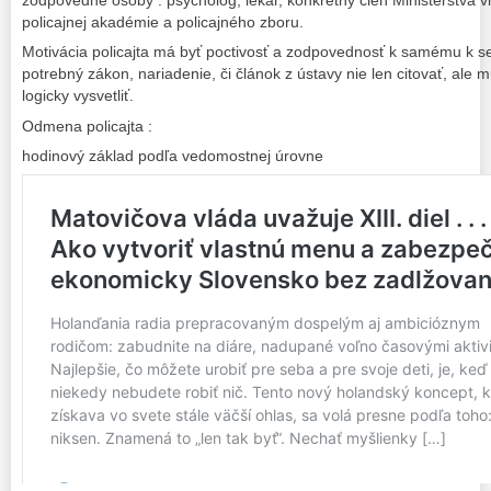
zodpovedné osoby : psychológ, lekár, konkrétny člen Ministerstva v
policajnej akadémie a policajného zboru.
Motivácia policajta má byť poctivosť a zodpovednosť k samému k se
potrebný zákon, nariadenie, či článok z ústavy nie len citovať, ale 
logicky vysvetliť.
Odmena policajta :
hodinový základ podľa vedomostnej úrovne