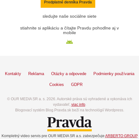
Predplatné denníka Pravda
sledujte naše sociálne siete
stiahnite si aplikáciu a čítajte Pravdu pohodlne aj v
mobile
Kontakty
Reklama
Otázky a odpovede
Podmienky používania
Cookies
GDPR
© OUR MEDIA SR a. s. 2026. Autorské práva sú vyhradené a vykonáva ich
vydavateľ,
viac info
.
Blogovací systém Blog.Pravda.sk beží na technológií Wordpress.
Kompletný video servis pre OUR MEDIA SR a.s. zabezpečuje
ARBERTO GROUP