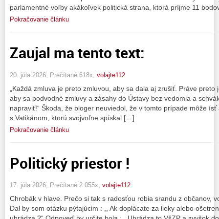
parlamentné voľby akákoľvek politická strana, ktorá príjme 11 bodo
Pokračovanie článku
Zaujal ma tento text:
20. júla 2026, Prečítané 618x,
volajte112
„Každá zmluva je preto zmluvou, aby sa dala aj zrušiť. Práve preto j
aby sa podvodné zmluvy a zásahy do Ústavy bez vedomia a schvále
napraviť!“ Škoda, že bloger neuviedol, že v tomto prípade môže ísť
s Vatikánom, ktorú svojvoľne spískal […]
Pokračovanie článku
Politický priestor !
17. júla 2026, Prečítané 2 055x,
volajte112
Chrobák v hlave. Prečo si tak s radosťou robia srandu z občanov, vo
Dal by som otázku pýtajúcim : ,, Ak doplácate za lieky alebo ošetreni
uhrádza ?“ Odpoveď by určite bola : ,,Uhrádza to VšZP a zvyšok do