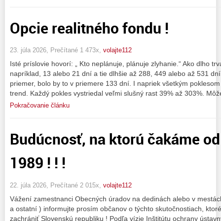
Opcie realitného fondu !
23. júla 2026, Prečítané 1 473x,
volajte112
Isté príslovie hovorí: „ Kto neplánuje, plánuje zlyhanie.“ Ako dlho trv
napríklad, 13 alebo 21 dní a tie dlhšie až 288, 449 alebo až 531 dní
priemer, bolo by to v priemere 133 dní. I napriek všetkým pokleso
trend. Každý pokles vystriedal veľmi slušný rast 39% až 303%. Môž
Pokračovanie článku
Budúcnosť, na ktorú čakáme od
1989 ! ! !
22. júla 2026, Prečítané 2 015x,
volajte112
Vážení zamestnanci Obecných úradov na dedinách alebo v mestách ( 
a ostatní ) informujte prosím občanov o týchto skutočnostiach, ktor
zachrániť Slovenskú republiku ! Podľa vízie Inštitútu ochrany ústa