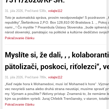
31. júla 2026, Prečítané 538x,
volajte112
Toto je automatická správa, prosím neodpovedajte! S pozdravom ,,
republiky“,Štefánikova 2,P.O. Box 128,810 00 Bratislava 1. ,, Pokoj 
nami „ ! Čo myslíte ? Preambula Ústavy Slovenska ,,bude splnen
národ slovenský, pamätajúc na politické a kultúrne dedičstvo svojic
Pokračovanie článku
Myslíte si, že dali, , , kolaborant
pätolizači, poskoci, riťolezci“,
31. júla 2026, Prečítané 789x,
volajte112
„Keď nejde hora k Mohamedovi, musí ísť Mohamed k hore“ .Význam 
vec nevyrieši sama alebo druhá strana neustúpi, musíme spraviť prvý
my. Význam a použitie? Aktívny prístup: Znamená to, že nemáme l
kým sa problém vyrieši. Juraj Chľebík Trenčiansky, v starom, totali
Pokračovanie článku