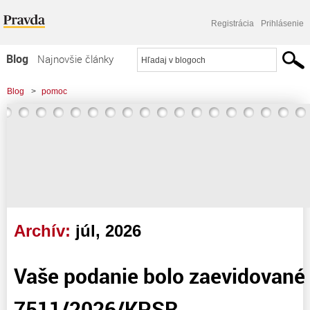
Registrácia
Prihlásenie
Blog
Najnovšie články
Najčítanejšie články
Blog
>
pomoc
Najkomentovanejšie články
Zoznam blogov
Komerčné blogy
Archív:
júl, 2026
Vaše podanie bolo zaevidované
7511/2026/KPSR.