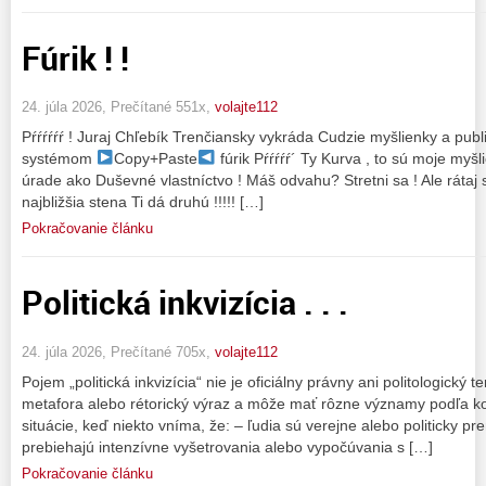
Fúrik ! !
24. júla 2026, Prečítané 551x,
volajte112
Pŕŕŕŕŕŕ ! Juraj Chľebík Trenčiansky vykráda Cudzie myšlienky a pu
systémom
Copy+Paste
fúrik Pŕŕŕŕŕ´ Ty Kurva , to sú moje myš
úrade ako Duševné vlastníctvo ! Máš odvahu? Stretni sa ! Ale rátaj 
najbližšia stena Ti dá druhú !!!!! […]
Pokračovanie článku
Politická inkvizícia . . .
24. júla 2026, Prečítané 705x,
volajte112
Pojem „politická inkvizícia“ nie je oficiálny právny ani politologický
metafora alebo rétorický výraz a môže mať rôzne významy podľa ko
situácie, keď niekto vníma, že: – ľudia sú verejne alebo politicky p
prebiehajú intenzívne vyšetrovania alebo vypočúvania s […]
Pokračovanie článku