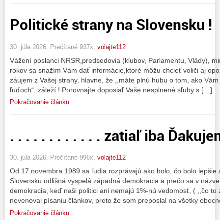
Politické strany na Slovensku !
30. júla 2026, Prečítané 937x,
volajte112
Vážení poslanci NRSR,predsedovia (klubov, Parlamentu, Vlády), mini
rokov sa snažím Vám dať informácie,ktoré môžu chcieť voliči aj opoz
záujem z Vašej strany, hlavne, že ,,máte plnú hubu o tom, ako Vám
ľuďoch“, záleží ! Porovnajte doposiaľ Vaše nesplnené sľuby s […]
Pokračovanie článku
. . . . . . . . . . . . zatiaľ iba Ďakuje
30. júla 2026, Prečítané 996x,
volajte112
Od 17.novembra 1989 sa ľudia rozprávajú ako bolo, čo bolo lepšie a
Slovensku odlišná vyspelá západná demokracia a prečo sa v názve z
demokracia, keď naši politici ani nemajú 1%-nú vedomosť, ( ,,čo to
nevenoval písaniu článkov, preto že som preposlal na všetky obecn
Pokračovanie článku