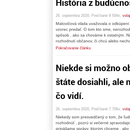
História z budúcno
26. septembra 2020, Prečítané 8 504x,
vola
Matovičová vláda uvažovala o odkúpení 
vzorec predať. O tom kto sme, nerozhodu
spôsob , ako sa chováme k ostatným. Ni
rozhodnutí občanov, či chcú alebo nech
Pokračovanie článku
Niekde si možno ob
štáte dosiahli, ale
čo vidí.
26. septembra 2020, Prečítané 7 706x,
vola
Niekedy som presvedčený o tom, že ľudi
rozhodnúť , pozrú si večerné spravodaj
prinášame správy, ktorým chceme , aby s