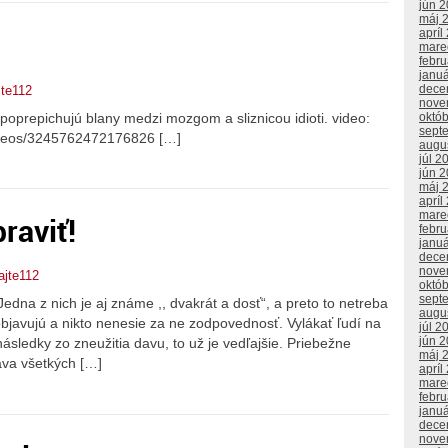
jún 
máj 
apríl
mare
febr
janu
dece
jte112
nove
oprepichujú blany medzi mozgom a sliznicou idioti. video:
októ
sept
videos/3245762472176826 […]
augu
júl 2
jún 
máj 
apríl
mare
raviť!
febr
janu
dece
nove
ajte112
októ
sept
dna z nich je aj známe ,, dvakrát a dosť“, a preto to netreba
augu
bjavujú a nikto nenesie za ne zodpovednosť. Vylákať ľudí na
júl 2
jún 
následky zo zneužitia davu, to už je vedľajšie. Priebežne
máj 
áva všetkých […]
apríl
mare
febr
janu
dece
nove