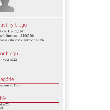
tistiky blogu
t článkov: 1,114
ová čítanosť: 16196249x
merná čítanosť článkov: 14539x
or blogu
volajte112
egórie
radené
(1 114)
hív
st 2026
026