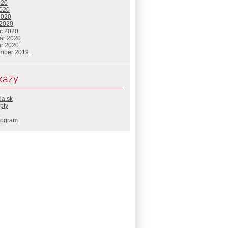
020
2020
2020
 2020
c 2020
uár 2020
ár 2020
mber 2019
kazy
da.sk
pty
rogram