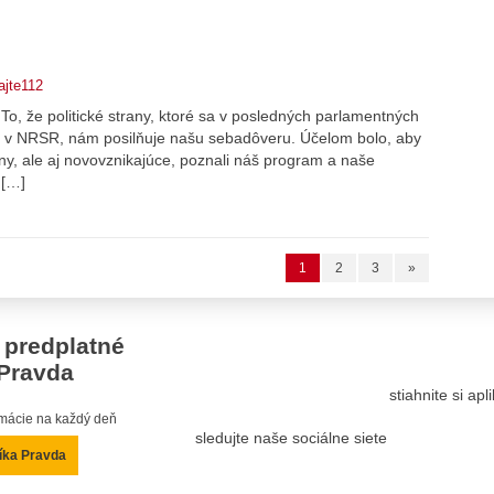
ajte112
 To, že politické strany, ktoré sa v posledných parlamentných
iel v NRSR, nám posilňuje našu sebadôveru. Účelom bolo, aby
rany, ale aj novovznikajúce, poznali náš program a naše
 […]
1
2
3
»
 predplatné
Pravda
stiahnite si ap
ormácie na každý deň
sledujte naše sociálne siete
íka Pravda