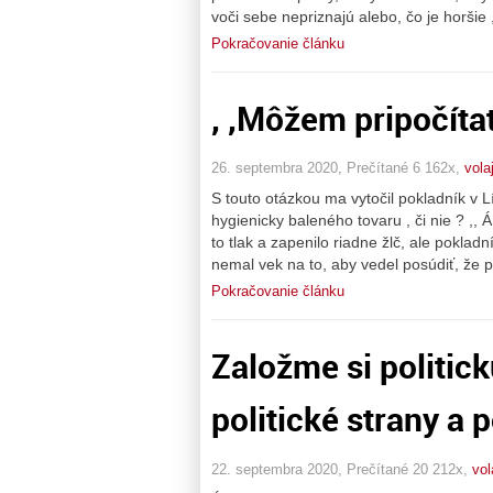
voči sebe nepriznajú alebo, čo je horšie
Pokračovanie článku
, ,Môžem pripočítať
26. septembra 2020, Prečítané 6 162x,
vola
S touto otázkou ma vytočil pokladník v Lí
hygienicky baleného tovaru , či nie ? ,, 
to tlak a zapenilo riadne žlč, ale pokla
nemal vek na to, aby vedel posúdiť, že 
Pokračovanie článku
Založme si politic
politické strany a p
22. septembra 2020, Prečítané 20 212x,
vol