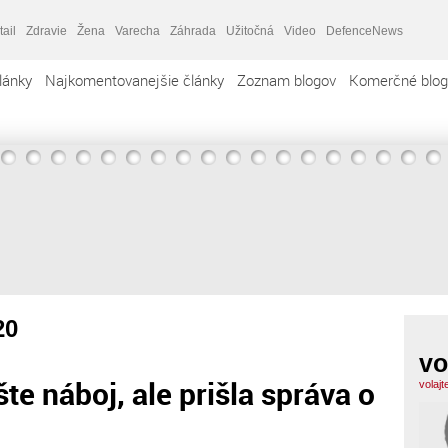
tail
Zdravie
Žena
Varecha
Záhrada
Užitočná
Video
DefenceNews
lánky
Najkomentovanejšie články
Zoznam blogov
Komerčné blog
20
vo
te náboj, ale prišla správa o
volaj