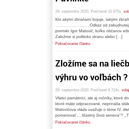
29. septembra 2020, Prečítané 15 970x,
vol
Kto akými zbraňami bojuje, takými zbraňa
……………………. Odkaz od zabudnutej tety: ,
premiér Igor Matovič, koľko občanov ešt
Založme si politickú stranu alebo […]
Pokračovanie článku
Zložíme sa na lieč
výhru vo voľbách ?
29. septembra 2020, Prečítané 9 724x,
vola
Všetci pamätníci, ale aj ročníky, ktoré 
ktoré máte odpracované, neprináša stále
Matovičova vláda uvažuje o téme IV. diel 
pomenovať , , šťastný život seniora”? ,,T
Pokračovanie článku