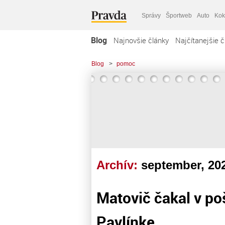
Správy
Športweb
Auto
Kok
Blog
Najnovšie články
Najčítanejšie č
Blog
>
pomoc
Archív:
september, 20
Matovič čakal v poš
Pavlínke