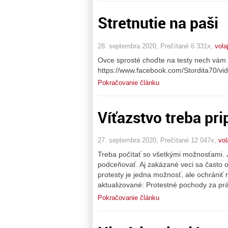
Stretnutie na paši
28. septembra 2020, Prečítané 6 331x,
vola
Ovce sprosté choďte na testy nech vám p
https://www.facebook.com/Stordita70/
Pokračovanie článku
Víťazstvo treba prip
27. septembra 2020, Prečítané 12 047x,
vol
Treba počítať so všetkými možnosťami. Je
podceňovať. Aj zakázané veci sa často o
protesty je jedna možnosť, ale ochrániť 
aktualizované: Protestné pochody za pr
Pokračovanie článku