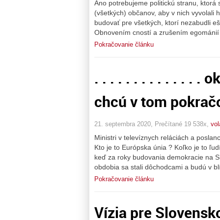
Áno potrebujeme politickú stranu, ktorá
(všetkých) občanov, aby v nich vyvolali h
budovať pre všetkých, ktorí nezabudli e
Obnovením cností a zrušením egománií
Pokračovanie článku
. . . . . . . . . . . 
chcú v tom pokračo
21. septembra 2020, Prečítané 19 538x,
vol
Ministri v televíznych reláciách a poslan
Kto je to Európska únia ? Koľko je to ľ
keď za roky budovania demokracie na Sl
obdobia sa stali dôchodcami a budú v bl
Pokračovanie článku
Vízia pre Slovensko