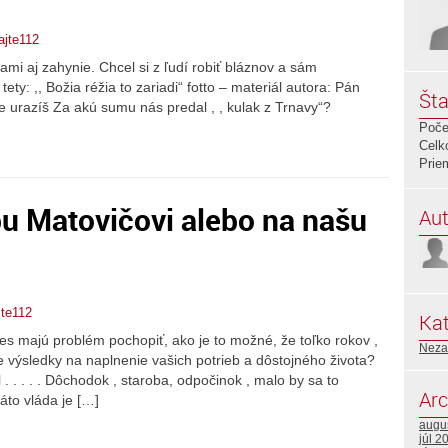
ajte112
mi aj zahynie. Chcel si z ľudí robiť bláznov a sám
, Božia réžia to zariadi“ fotto – materiál autora: Pán
Šta
e urazíš Za akú sumu nás predal , , kulak z Trnavy“?
Poče
Celk
Prie
bu Matovičovi alebo na našu
Aut
jte112
Kat
dnes majú problém pochopiť, ako je to možné, že toľko rokov ,
Neza
 výsledky na naplnenie vašich potrieb a dôstojného života?
. . . . . Dôchodok , staroba, odpočinok , malo by sa to
Arc
áto vláda je […]
augu
júl 2