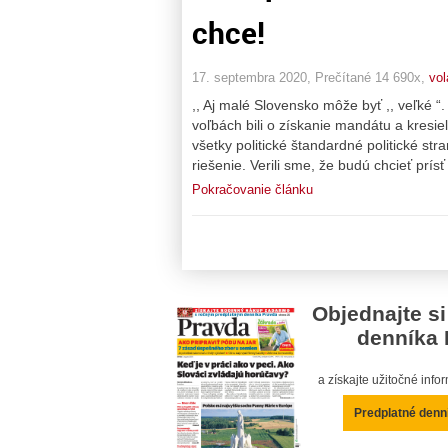
chce!
17. septembra 2020, Prečítané 14 690x,
vol
,, Aj malé Slovensko môže byť ,, veľké “.
voľbách bili o získanie mandátu a kres
všetky politické štandardné politické st
riešenie. Verili sme, že budú chcieť prísť
Pokračovanie článku
Objednajte si
denníka 
a získajte užitočné inf
Predplatné denn