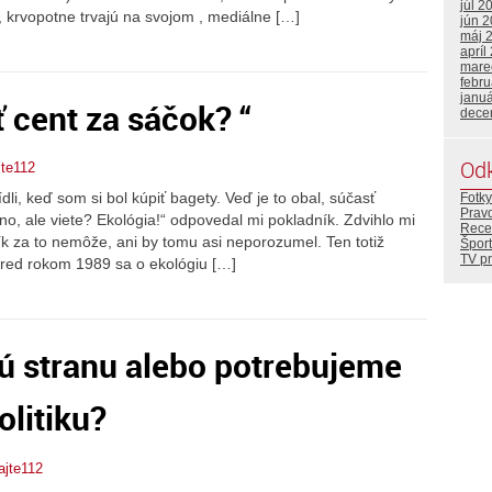
júl 2
 , krvopotne trvajú na svojom , mediálne […]
jún 
máj 
apríl
mare
febr
janu
 cent za sáčok? “
dece
Od
jte112
dli, keď som si bol kúpiť bagety. Veď je to obal, súčasť
Fotky
Prav
Áno, ale viete? Ekológia!“ odpovedal mi pokladník. Zdvihlo mi
Rece
dník za to nemôže, ani by tomu asi neporozumel. Ten totiž
Šport
TV p
pred rokom 1989 sa o ekológiu […]
kú stranu alebo potrebujeme
olitiku?
ajte112