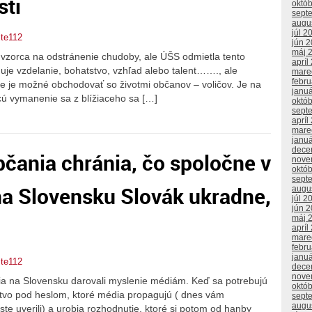
sti
októ
sept
augu
júl 2
jte112
jún 
máj 
vzorca na odstránenie chudoby, ale ÚŠS odmietla tento
apríl
je vzdelanie, bohatstvo, vzhľad alebo talent……., ale
mare
febr
e je možné obchodovať so životmi občanov – voličov. Je na
janu
cú vymanenie sa z blížiaceho sa […]
októ
sept
apríl
mare
janu
dece
čania chránia, čo spoločne v
nove
októ
sept
 na Slovensku Slovák ukradne,
augu
júl 2
jún 
máj 
apríl
mare
febr
janu
jte112
dece
nove
a na Slovensku darovali myslenie médiám. Keď sa potrebujú
októ
stvo pod heslom, ktoré média propagujú ( dnes vám
sept
augu
te uverili) a urobia rozhodnutie, ktoré si potom od hanby