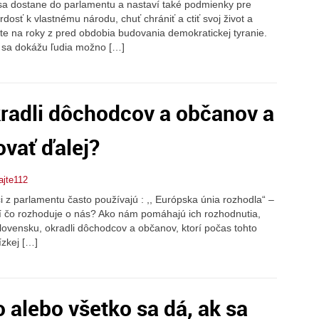
 sa dostane do parlamentu a nastaví také podmienky pre
rdosť k vlastnému národu, chuť chrániť a ctiť svoj život a
šte na roky z pred obdobia budovania demokratickej tyranie.
 sa dokážu ľudia možno […]
. . . okradli dôchodcov a občanov a
vať ďalej?
ajte112
ci z parlamentu často používajú : ,, Európska únia rozhodla“ –
udí čo rozhoduje o nás? Ako nám pomáhajú ich rozhodnutia,
ovensku, okradli dôchodcov a občanov, ktorí počas tohto
ízkej […]
 alebo všetko sa dá, ak sa