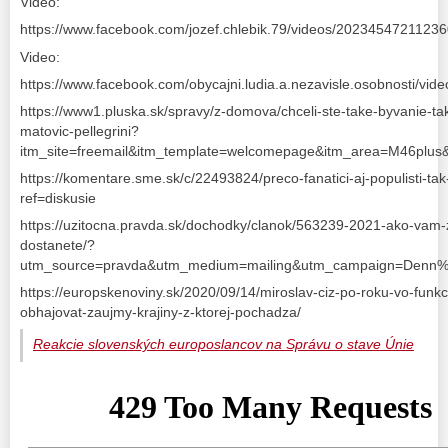
Video:
https://www.facebook.com/jozef.chlebik.79/videos/2023454721123
Video:
https://www.facebook.com/obycajni.ludia.a.nezavisle.osobnosti/v
https://www1.pluska.sk/spravy/z-domova/chceli-ste-take-byvanie-ta
matovic-pellegrini?
itm_site=freemail&itm_template=welcomepage&itm_area=M46plus&
https://komentare.sme.sk/c/22493824/preco-fanatici-aj-populisti-tak
ref=diskusie
https://uzitocna.pravda.sk/dochodky/clanok/563239-2021-ako-vam-z
dostanete/?
utm_source=pravda&utm_medium=mailing&utm_campaign=De
https://europskenoviny.sk/2020/09/14/miroslav-ciz-po-roku-vo-funkc
obhajovat-zaujmy-krajiny-z-ktorej-pochadza/
Reakcie slovenských europoslancov na Správu o stave Únie