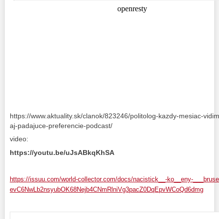
https://www.aktuality.sk/clanok/823246/politolog-kazdy-mesiac-vi
aj-padajuce-preferencie-podcast/
video:
https://youtu.be/uJsABkqKhSA
https://issuu.com/world-collector.com/docs/nacistick__-ko__eny-___bru
evC6NwLb2nsyubOK68Nejb4CNmRlniVg3pacZ0DqEpvWCoQd6dmg