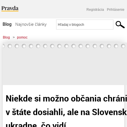
Registrácia
Prihlásenie
Blog
Najnovšie články
Najčítanejšie články
Blog
>
pomoc
Najkomentovanejšie články
>
Niekde si možno občania chránia, čo spoločne v štáte dosiahli, ale na
Zoznam blogov
Slovensku Slovák ukradne,
Komerčné blogy
Niekde si možno občania chráni
v štáte dosiahli, ale na Slovens
ukradne, čo vidí.