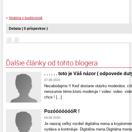
«
História z budúcnosti
Debata ( 0 príspevkov )
Ďalšie články od tohto blogera
. . . . . . toto je Váš názor ( odpovede dut
07.08.2026
Nezabúdajme !! Keď dostane otázku moderátor, cíti
nerozumie téme,ktorú moderuje ! video: video. vid
chce ! [...]
PozóóóóóóóR !
04.08.2026
Je naozaj veľký rozdiel digitálna mena a kryptomen
vydáva a kontroluje. Digitálna mena Digitálna mena