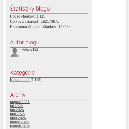
Štatistiky blogu
Počet článkov: 1,115
Celková čítanosť: 16217367x
Priemerná čítanosť článkov: 14545x
Autor blogu
volajte112
Kategórie
Nezaradené
(1 115)
Archív
august 2026
júl 2026
jún 2026
máj 2026
apríl 2026
marec 2026
február 2026