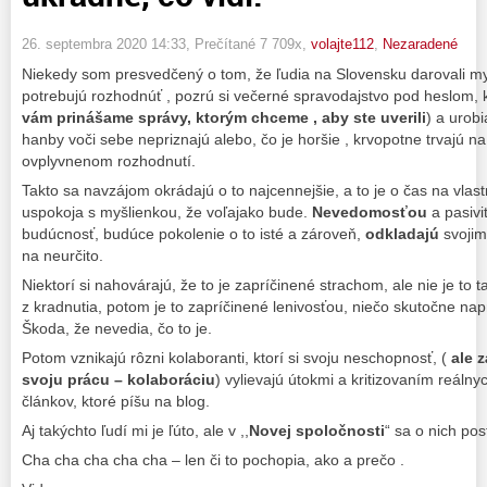
26. septembra 2020 14:33
, Prečítané 7 709x,
volajte112
,
Nezaradené
Niekedy som presvedčený o tom, že ľudia na Slovensku darovali m
potrebujú rozhodnúť , pozrú si večerné spravodajstvo pod heslom,
vám prinášame správy, ktorým chceme , aby ste uverili
) a urob
hanby voči sebe nepriznajú alebo, čo je horšie , krvopotne trvajú n
ovplyvnenom rozhodnutí.
Takto sa navzájom okrádajú o to najcennejšie, a to je o čas na vlas
uspokoja s myšlienkou, že voľajako bude.
Nevedomosťou
a pasivi
budúcnosť, budúce pokolenie o to isté a zároveň,
odkladajú
svojim
na neurčito.
Niektorí si nahovárajú, že to je zapríčinené strachom, ale nie je to 
z kradnutia, potom je to zapríčinené lenivosťou, niečo skutočne nap
Škoda, že nevedia, čo to je.
Potom vznikajú rôzni kolaboranti, ktorí si svoju neschopnosť, (
ale 
svoju prácu – kolaboráciu
) vylievajú útokmi a kritizovaním reáln
článkov, ktoré píšu na blog.
Aj takýchto ľudí mi je ľúto, ale v ,,
Novej spoločnosti
“ sa o nich po
Cha cha cha cha cha – len či to pochopia, ako a prečo .