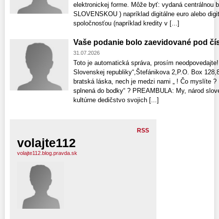
elektronickej forme. Môže byť: vydaná centrálnou b
SLOVENSKOU ) napríklad digitálne euro alebo digi
spoločnosťou (napríklad kredity v [...]
Vaše podanie bolo zaevidované pod čí
31.07.2026
Toto je automatická správa, prosím neodpovedajte!
Slovenskej republiky“,Štefánikova 2,P.O. Box 128,8
bratská láska, nech je medzi nami „ ! Čo myslíte 
splnená do bodky“ ? PREAMBULA: My, národ sloven
kultúrne dedičstvo svojich [...]
RSS
volajte112
volajte112.blog.pravda.sk