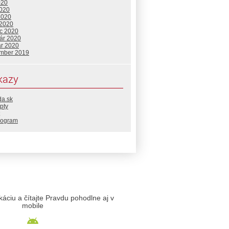
020
2020
2020
 2020
c 2020
uár 2020
ár 2020
mber 2019
kazy
da.sk
pty
rogram
likáciu a čítajte Pravdu pohodlne aj v
mobile