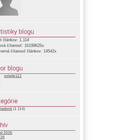
tistiky blogu
t článkov: 1,114
ová čítanosť: 16199625x
merná čítanosť článkov: 14542x
or blogu
volajte112
egórie
radené
(1 114)
hív
st 2026
026