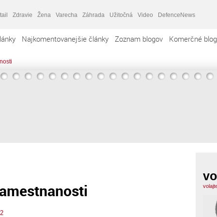
tail
Zdravie
Žena
Varecha
Záhrada
Užitočná
Video
DefenceNews
lánky
Najkomentovanejšie články
Zoznam blogov
Komerčné blog
nosti
vo
zamestnanosti
volaj
12