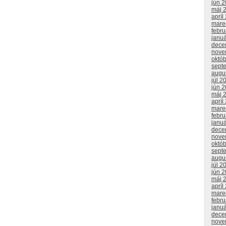
jún 
máj 
apríl
mare
febr
janu
dece
nove
októ
sept
augu
júl 2
jún 
máj 
apríl
mare
febr
janu
dece
nove
októ
sept
augu
júl 2
jún 
máj 
apríl
mare
febr
janu
dece
nove