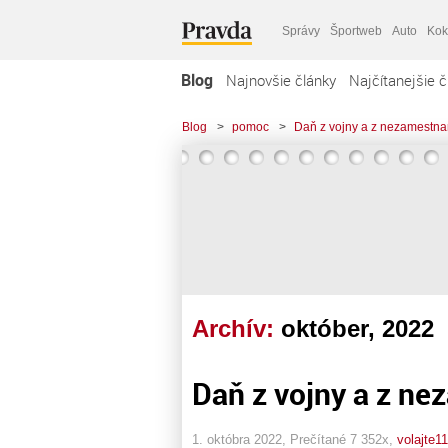
Správy
Športweb
Auto
Kok
Blog
Najnovšie články
Najčítanejšie č
Blog
>
pomoc
>
Daň z vojny a z nezamestna
Archív:
október, 2022
Daň z vojny a z ne
1. októbra 2022, Prečítané 7 352x,
volajte1