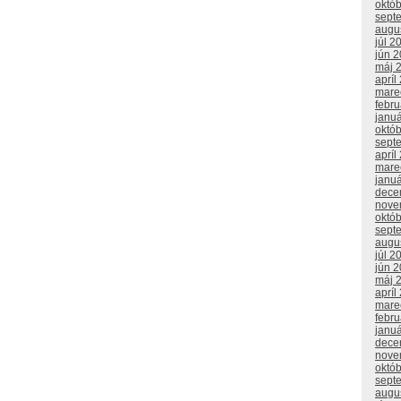
októ
sept
augu
júl 2
jún 
máj 
apríl
mare
febr
janu
októ
sept
apríl
mare
janu
dece
nove
októ
sept
augu
júl 2
jún 
máj 
apríl
mare
febr
janu
dece
nove
októ
sept
augu