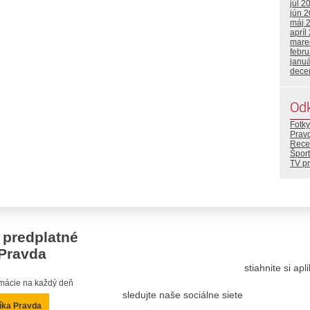
júl 2
jún 
máj 
apríl
mare
febr
janu
dece
Od
Fotky
Prav
Rece
Šport
TV p
 predplatné
Pravda
stiahnite si ap
ormácie na každý deň
sledujte naše sociálne siete
íka Pravda