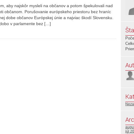
om, aby najskôr mysleli na občanov a potom špekulovali nad
oti občanom. Porušovanie európskeho priestoru bez hraníc
ej dobe občanov Európskej únie a najviac škodí Slovensku.
lhodobo v parlamente bez […]
Šta
Poče
Celk
Prie
Aut
Kat
Neza
Arc
augu
júl 2