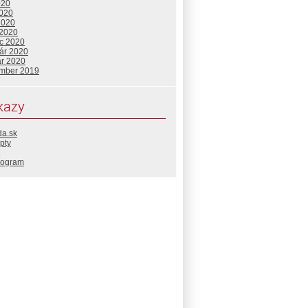
020
2020
2020
 2020
c 2020
uár 2020
ár 2020
mber 2019
kazy
da.sk
pty
rogram