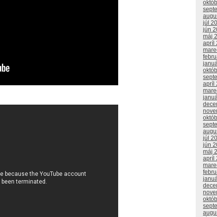
októ
sept
augu
júl 2
jún 
máj 
apríl
mare
febr
janu
októ
sept
apríl
mare
janu
dece
nove
októ
sept
augu
júl 2
jún 
máj 
apríl
mare
febr
janu
dece
nove
októ
sept
augu