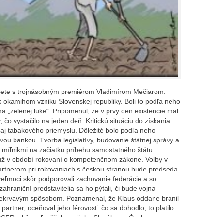
alete s trojnásobným premiérom Vladimírom Mečiarom.
 k okamihom vzniku Slovenskej republiky. Boli to podľa neho
na „zelenej lúke“. Pripomenul, že v prvý deň existencie mal
, čo vystačilo na jeden deň. Kritickú situáciu do získania
daj tabakového priemyslu. Dôležité bolo podľa neho
ou bankou. Tvorba legislatívy, budovanie štátnej správy a
i míľnikmi na začiatku príbehu samostatného štátu.
 už v období rokovaní o kompetenčnom zákone. Voľby v
artnerom pri rokovaniach s českou stranou bude predseda
veľmoci skôr podporovali zachovanie federácie a so
zahraniční predstavitelia sa ho pýtali, či bude vojna –
 nekrvavým spôsobom. Poznamenal, že Klaus oddane bránil
 partner, oceňoval jeho férovosť: čo sa dohodlo, to platilo.