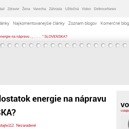
tail
Zdravie
Žena
Varecha
Záhrada
Užitočná
Video
DefenceNews
lánky
Najkomentovanejšie články
Zoznam blogov
Komerčné blog
ergie na nápravu , , . . . . . " SLOVENSKA?
ostatok energie na nápravu
vo
NSKA?
volaj
olajte112
,
Nezaradené