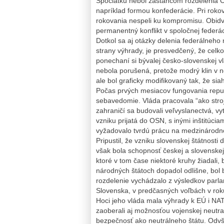
Spočiatku nebol zástancom rozdelenia 
napríklad formou konfederácie. Pri rok
rokovania nespeli ku kompromisu. Obidve
permanentný konflikt v spoločnej federác
Dotkol sa aj otázky delenia federálneho
strany výhrady, je presvedčený, že celko
ponechaní si bývalej česko-slovenskej v
nebola porušená, pretože modrý klin v no
ale bol graficky modifikovaný tak, že siah
Počas prvých mesiacov fungovania repub
sebavedomie. Vláda pracovala “ako stroj
zahraničí sa budovali veľvyslanectvá, v
vzniku prijatá do OSN, s inými inštitúciam
vyžadovalo tvrdú prácu na medzinárodn
Pripustil, že vzniku slovenskej štátnost
však bola schopnosť českej a slovenskej
ktoré v tom čase niektoré kruhy žiadali,
národných štátoch dopadol odlišne, bol by 
rozdelenie vychádzalo z výsledkov parla
Slovenska, v predčasných voľbách v roku
Hoci jeho vláda mala výhrady k EÚ i NA
zaoberali aj možnosťou vojenskej neutral
bezpečnosť ako neutrálneho štátu. Odvša