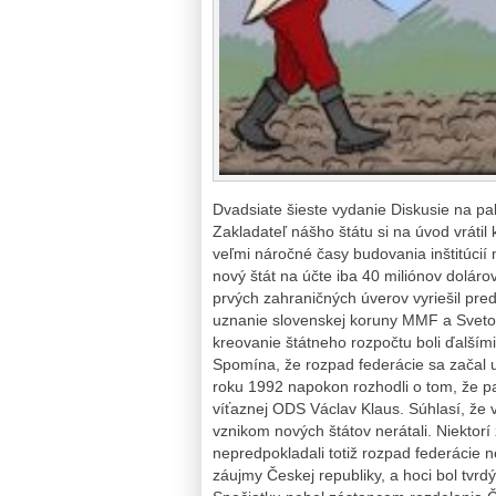
Dvadsiate šieste vydanie Diskusie na p
Zakladateľ nášho štátu si na úvod vrátil
veľmi náročné časy budovania inštitúcií 
nový štát na účte iba 40 miliónov dolárov
prvých zahraničných úverov vyriešil pre
uznanie slovenskej koruny MMF a Svetov
kreovanie štátneho rozpočtu boli ďalším
Spomína, že rozpad federácie sa začal
roku 1992 napokon rozhodli o tom, že p
víťaznej ODS Václav Klaus. Súhlasí, že 
vznikom nových štátov nerátali. Niektorí 
nepredpokladali totiž rozpad federácie
záujmy Českej republiky, a hoci bol tvrdý