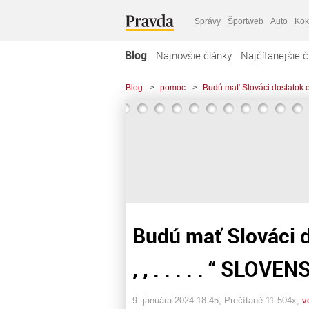
Správy
Športweb
Auto
Kok
Blog
Najnovšie články
Najčítanejšie č
Blog
>
pomoc
>
Budú mať Slováci dostatok en
Budú mať Slováci d
, , . . . . . “ SLOVE
9. januára 2024 18:45
, Prečítané 11 504x,
v