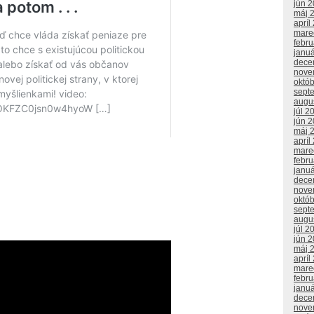
jún 
máj 
apríl
mare
febr
janu
dece
nove
októ
sept
augu
júl 2
jún 
máj 
apríl
mare
febr
janu
dece
nove
októ
sept
augu
júl 2
jún 
máj 
apríl
mare
febr
janu
dece
nove