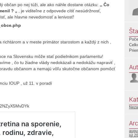
ý občan po nej túži, ale ako náhle dostane otázku:
,, Čo
menil ? „
, je viditeľne z odpovede cítiť nesúdržnosť,
sť, ale hlavne nevedomosť a lenivosť!
a_obce.php
Šta
Poče
 richtárom a v meste primátor starostom a každý z nich ,
Celk
Prie
bce na Slovensku môže stať podielnikom parlamentu!
víme , čo tu žiadne vlády nedokázali a nedokážu napraviť ,
Aut
nú pravdu občanom a nemajú vôľu skutočne občanom pomôcť
erenciu IOUP , už 11. v poradí
Kat
2t2NZyX5MvDYk
Neza
Arc
augu
júl 2