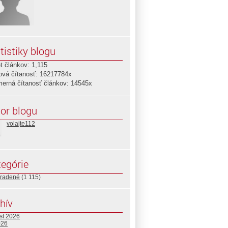
tistiky blogu
t článkov: 1,115
ová čítanosť: 16217784x
merná čítanosť článkov: 14545x
or blogu
volajte112
egórie
radené
(1 115)
hív
st 2026
026