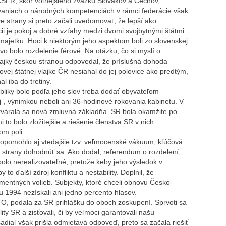
ČSFR, skôr voľnejšieho zväzku Slovákov a Čechov,
ovaniach o národných kompetenciách v rámci federácie však
 strany si preto začali uvedomovať, že lepší ako
ii je pokoj a dobré vzťahy medzi dvomi svojbytnými štátmi.
 majetku. Hoci k niektorým jeho aspektom boli zo slovenskej
vo bolo rozdelenie férové. Na otázku, čo si myslí o
lajky českou stranou odpovedal, že príslušná dohoda
vej štátnej vlajke ČR nesiahal do jej polovice ako predtým,
al iba do tretiny.
liky bolo podľa jeho slov treba dodať obyvateľom
”, výnimkou neboli ani 36-hodinové rokovania kabinetu. V
ytvárala sa nová zmluvná základňa. SR bola okamžite po
i to bolo zložitejšie a riešenie členstva SR v nich
om poli.
i dopomohlo aj vtedajšie tzv. veľmocenské vákuum, kľúčová
 strany dohodnúť sa. Ako dodal, referendum o rozdelení,
 bolo nerealizovateľné, pretože keby jeho výsledok v
to ďalší zdroj konfliktu a nestability. Doplnil, že
mentných volieb. Subjekty, ktoré chceli obnovu Česko-
 1994 nezískali ani jedno percento hlasov.
TO, podala za SR prihlášku do oboch zoskupení. Sprvoti sa
ity SR a zisťovali, či by veľmoci garantovali našu
diaľ však prišla odmietavá odpoveď, preto sa začala riešiť