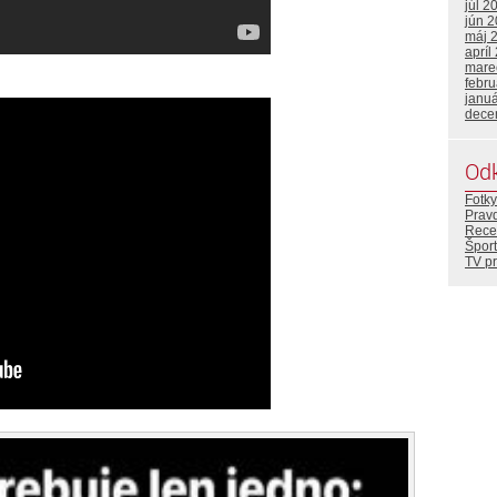
júl 2
jún 
máj 
apríl
mare
febr
janu
dece
Od
Fotky
Prav
Rece
Šport
TV p