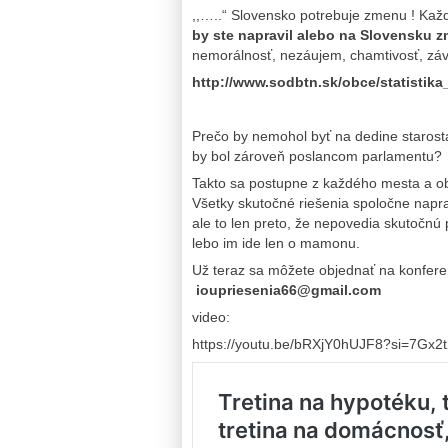
,,…..“ Slovensko potrebuje zmenu ! Každ
by ste napravil alebo na Slovensku z
nemorálnosť, nezáujem, chamtivosť, závi
http://www.sodbtn.sk/obce/statistik
Prečo by nemohol byť na dedine starosta
by bol zároveň poslancom parlamentu?
Takto sa postupne z každého mesta a o
Všetky skutočné riešenia spoločne napra
ale to len preto, že nepovedia skutoč
lebo im ide len o mamonu.
Už teraz sa môžete objednať na konf
ioupriesenia66@gmail.com
video:
https://youtu.be/bRXjY0hUJF8?si=7Gx