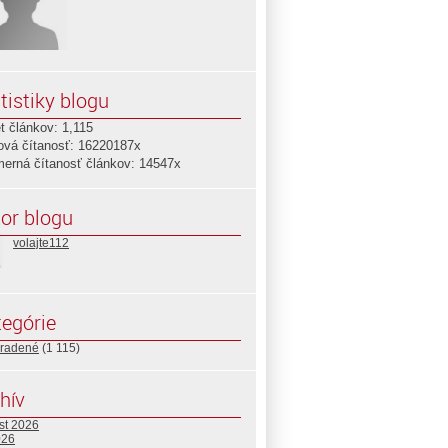
tistiky blogu
t článkov: 1,115
ová čítanosť: 16220187x
merná čítanosť článkov: 14547x
or blogu
volajte112
egórie
radené
(1 115)
hív
st 2026
026