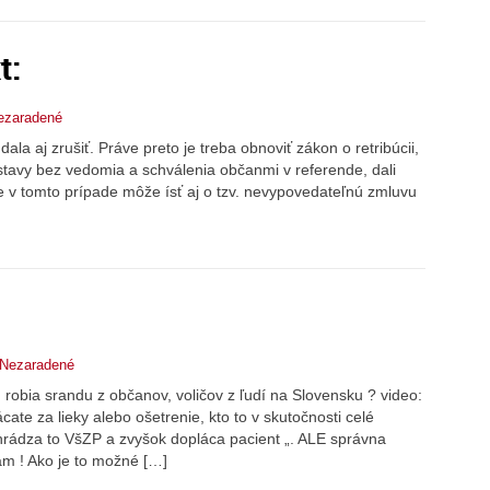
t:
ezaradené
la aj zrušiť. Práve preto je treba obnoviť zákon o retribúcii,
avy bez vedomia a schválenia občanmi v referende, dali
že v tomto prípade môže ísť aj o tzv. nevypovedateľnú zmluvu
Nezaradené
 robia srandu z občanov, voličov z ľudí na Slovensku ? video:
cate za lieky alebo ošetrenie, kto to v skutočnosti celé
hrádza to VšZP a zvyšok dopláca pacient „. ALE správna
sám ! Ako je to možné […]