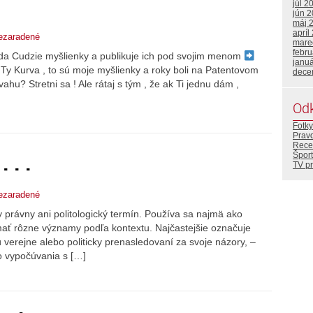
júl 2
jún 
máj 
apríl
ezaradené
mare
febr
ráda Cudzie myšlienky a publikuje ich pod svojim menom
janu
´ Ty Kurva , to sú moje myšlienky a roky boli na Patentovom
dece
hu? Stretni sa ! Ale rátaj s tým , že ak Ti jednu dám ,
Od
Fotky
Prav
Rece
 . .
Šport
TV p
ezaradené
lny právny ani politologický termín. Používa sa najmä ako
mať rôzne významy podľa kontextu. Najčastejšie označuje
ú verejne alebo politicky prenasledovaní za svoje názory, –
o vypočúvania s […]