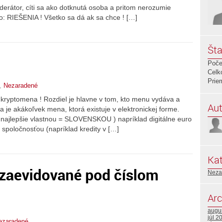
rátor, cíti sa ako dotknutá osoba a pritom nerozumie
eo: RIEŠENIA ! Všetko sa dá ak sa chce ! […]
Šta
Poče
Celk
Prie
,
Nezaradené
a kryptomena ! Rozdiel je hlavne v tom, kto menu vydáva a
Aut
a je akákoľvek mena, ktorá existuje v elektronickej forme.
 najlepšie vlastnou = SLOVENSKOU ) napríklad digitálne euro
 spoločnosťou (napríklad kredity v […]
Kat
 zaevidované pod číslom
Neza
Arc
augu
júl 2
ezaradené