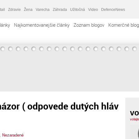
tail
Zdravie
Žena
Varecha
Záhrada
Užitočná
Video
DefenceNews
lánky
Najkomentovanejšie články
Zoznam blogov
Komerčné blog
Váš názor ( odpovede dutých hláv
vo
volaj
,
Nezaradené