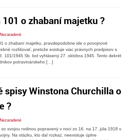
 101 o zhabaní majetku ?
Nezaradené
01 o zhabaní majetku, pravdepodobne ide o povojnové
ebné rozlišovať, pretože existuje viac právnych predpisov s
 č. 101/1945 Sb. bol vyhlásený 27. októbra 1945. Tento dekrét
dnikov potravinárskeho […]
é spisy Winstona Churchilla o
e ?
Nezaradené
lu so svojou rodinou popravený v noci zo 16. na 17. júla 1918 v
ojny. Na otázku, kto dal rozkaz, neexistuje úplne