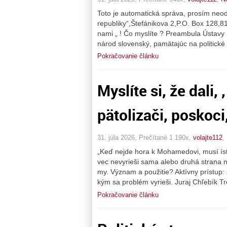
Toto je automatická správa, prosím neo
republiky“,Štefánikova 2,P.O. Box 128,81
nami „ ! Čo myslíte ? Preambula Ústav
národ slovenský, pamätajúc na politické 
Pokračovanie článku
Myslíte si, že dali, 
pätolizači, poskoci
31. júla 2026, Prečítané 1 190x,
volajte112
,
„Keď nejde hora k Mohamedovi, musí ísť
vec nevyrieši sama alebo druhá strana ne
my. Význam a použitie? Aktívny prístup
kým sa problém vyrieši. Juraj Chľebík Tr
Pokračovanie článku