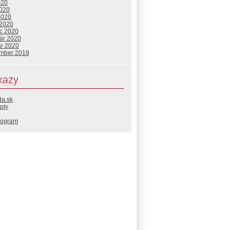
020
2020
2020
 2020
c 2020
uár 2020
ár 2020
mber 2019
kazy
da.sk
pty
rogram