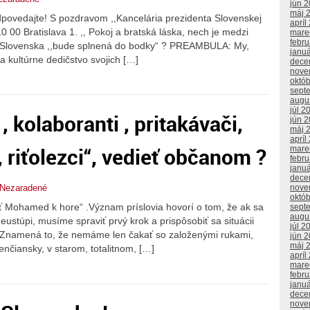
jún 
máj 
dpovedajte! S pozdravom ,,Kancelária prezidenta Slovenskej
apríl
0 00 Bratislava 1. ,, Pokoj a bratská láska, nech je medzi
mare
febr
y Slovenska ,,bude splnená do bodky“ ? PREAMBULA: My,
janu
a kultúrne dedičstvo svojich […]
dece
nove
októ
sept
augu
júl 2
, , kolaboranti , pritakávači,
jún 
máj 
apríl
, riťolezci“, vedieť občanom ?
mare
febr
janu
dece
nove
Nezaradené
októ
 Mohamed k hore“ .Význam príslovia hovorí o tom, že ak sa
sept
augu
ustúpi, musíme spraviť prvý krok a prispôsobiť sa situácii
júl 2
: Znamená to, že nemáme len čakať so založenými rukami,
jún 
máj 
enčiansky, v starom, totalitnom, […]
apríl
mare
febr
janu
dece
nove