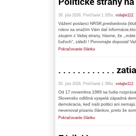
Politické strany na
30. júla 2026, Prečítané 1 335x,
volajte112
,
Vážení poslanci NRSR,predsedovia (klubo
rokov sa snažím Vám dať informácie,ktoré
záujem z Vašej strany, hlavne, že ,,mát
ľuďoch“, záleží ! Porovnajte doposiaľ V
Pokračovanie článku
. . . . . . . . . . . . 
30. júla 2026, Prečítané 1 396x,
volajte112
,
Od 17.novembra 1989 sa ľudia rozprávajú
Slovensku odlišná vyspelá západná demok
demokracia, keď naši politici ani nemaj
nevenoval písaniu článkov, preto že so
Pokračovanie článku