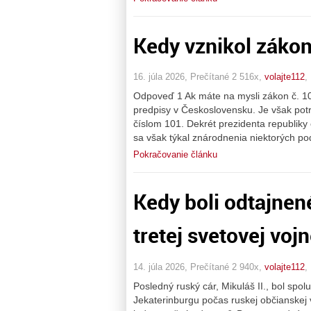
Kedy vznikol zákon
16. júla 2026, Prečítané 2 516x,
volajte112
,
Odpoveď 1 Ak máte na mysli zákon č. 1
predpisy v Československu. Je však potr
číslom 101. Dekrét prezidenta republiky
sa však týkal znárodnenia niektorých po
Pokračovanie článku
Kedy boli odtajnen
tretej svetovej vojn
14. júla 2026, Prečítané 2 940x,
volajte112
,
Posledný ruský cár, Mikuláš II., bol spo
Jekaterinburgu počas ruskej občianskej v