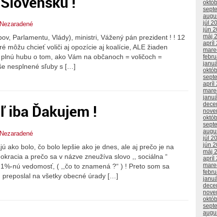
 Slovensku !
októ
sept
augu
júl 2
Nezaradené
jún 
máj 
v, Parlamentu, Vlády), ministri, Vážený pán prezident ! ! 12
apríl
 môžu chcieť voliči aj opozície aj koalície, ALE žiaden
mare
e plnú hubu o tom, ako Vám na občanoch = voličoch =
febr
janu
aše nesplnené sľuby s […]
októ
sept
apríl
mare
janu
dece
zatiaľ iba Ďakujem !
nove
októ
sept
augu
Nezaradené
júl 2
jún 
 ako bolo, čo bolo lepšie ako je dnes, ale aj prečo je na
máj 
racia a prečo sa v názve zneužíva slovo ,, sociálna “
apríl
mare
ú 1%-nú vedomosť, ( ,,čo to znamená ?“ ) ! Preto som sa
febr
m preposlal na všetky obecné úrady […]
janu
dece
nove
októ
sept
augu