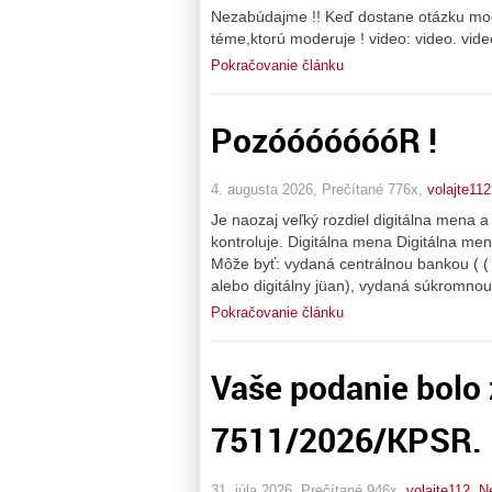
Nezabúdajme !! Keď dostane otázku mode
téme,ktorú moderuje ! video: video. vid
Pokračovanie článku
PozóóóóóóóR !
4. augusta 2026, Prečítané 776x,
volajte112
Je naozaj veľký rozdiel digitálna mena 
kontroluje. Digitálna mena Digitálna men
Môže byť: vydaná centrálnou bankou ( (
alebo digitálny jüan), vydaná súkromnou
Pokračovanie článku
Vaše podanie bolo
7511/2026/KPSR.
31. júla 2026, Prečítané 946x,
volajte112
,
N