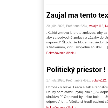
Zaujal ma tento tex
20. júla 2026, Prečítané 626x,
volajte112
,
N
„Každá zmluva je preto zmluvou, aby sa da
aby sa podvodné zmluvy a zásahy do Úst
napraviť!“ Škoda, že bloger neuviedol, 
s Vatikánom, ktorú svojvoľne spískal […]
Pokračovanie článku
Politický priestor !
17. júla 2026, Prečítané 2 459x,
volajte112
,
Chrobák v hlave. Prečo si tak s radosťou
Dal by som otázku pýtajúcim : ,, Ak doplá
uhrádza ?“ Odpoveď by určite bola : ,,U
odpoveď je : ,, Všetko si hradí pacient 
Pokračovanie článku