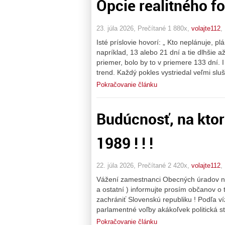
Opcie realitného fo
23. júla 2026, Prečítané 1 880x,
volajte112
,
Isté príslovie hovorí: „ Kto neplánuje, pl
napríklad, 13 alebo 21 dní a tie dlhšie 
priemer, bolo by to v priemere 133 dní.
trend. Každý pokles vystriedal veľmi sl
Pokračovanie článku
Budúcnosť, na kto
1989 ! ! !
22. júla 2026, Prečítané 2 420x,
volajte112
,
Vážení zamestnanci Obecných úradov na d
a ostatní ) informujte prosím občanov o 
zachrániť Slovenskú republiku ! Podľa v
parlamentné voľby akákoľvek politická s
Pokračovanie článku