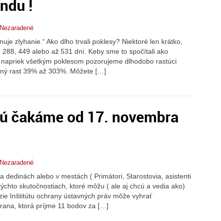
ndu !
Nezaradené
ánuje zlyhanie.“ Ako dlho trvali poklesy? Niektoré len krátko,
až 288, 449 alebo až 531 dní. Keby sme to spočítali ako
 I napriek všetkým poklesom pozorujeme dlhodobo rastúci
ušný rast 39% až 303%. Môžete […]
rú čakáme od 17. novembra
Nezaradené
edinách alebo v mestách ( Primátori, Starostovia, asistenti
týchto skutočnostiach, ktoré môžu ( ale aj chcú a vedia ako)
ízie Inštitútu ochrany ústavných práv môže vyhrať
trana, ktorá príjme 11 bodov za […]