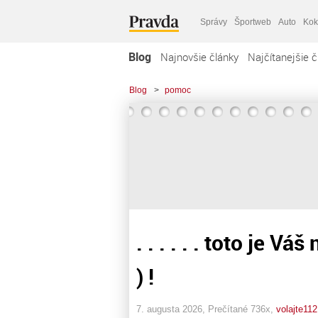
Správy
Športweb
Auto
Kok
Blog
Najnovšie články
Najčítanejšie č
Blog
>
pomoc
. . . . . . toto je 
) !
7. augusta 2026, Prečítané 736x,
volajte112