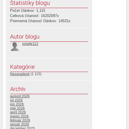
Štatistiky blogu
Počet článkov: 1,115
Celková čítanosť: 16202097x
Priemerná čítanosť článkov: 14531x
Autor blogu
volajte112
Kategórie
Nezaradené
(1 115)
Archív
august 2026
júl 2026
jún 2026
máj 2026
apríl 2026
marec 2026
február 2026
január 2026
december 2025