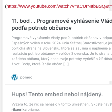
(
https://www.youtube.com/watch?v=aCUrNItbBSQ&t