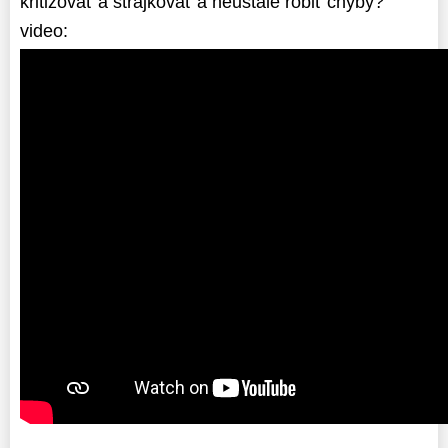
kritizovať a štrajkovať a neustále robiť chyby?
video: