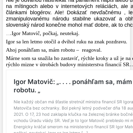
na mítingoch alebo v internetových reláciách, ale 
článkami blogérov. Ale! Dokázať nevďačnému , 
zmanipulovanému národu stabilne ukazovať a obh
slovenský národ konečne mohol mať dobre, ak to chc
.Igor Matovič, počkaj, neutekaj.
…
Igor sa len letmo otočil a dvihol ruku na znak pozdravu.
Ahoj ponáhľam sa, mám robotu – reagoval.
Márne som sa snažila ho zastaviť, rýchle kroky a už je na 
rýchlo mizne v útrobách budovy ministerstva financií 