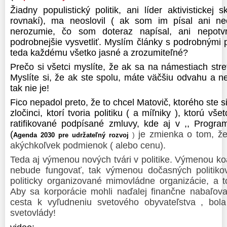
Žiadny populistický politik, ani líder aktivistickej 
rovnakí), ma neoslovil ( ak som im písal ani n
nerozumie, čo som doteraz napísal, ani nepotvr
podrobnejšie vysvetliť. Myslím články s podrobnými 
teda každému všetko jasné a zrozumiteľné?
Prečo si všetci myslíte, že ak sa na námestiach stre
Myslíte si, že ak ste spolu, máte väčšiu odvahu a ne
tak nie je!
Fico nepadol preto, že to chcel Matovič, ktorého ste si 
zločinci, ktorí tvoria politiku ( a míľniky ), ktorú vš
ratifikované podpísané zmluvy, kde aj v ,, Progra
(
je zmienka o tom, ž
)
Agenda 2030 pre udržateľný rozvoj
akýchkoľvek podmienok ( alebo cenu).
Teda aj výmenou nových tvári v politike. Výmenou koa
nebude fungovať, tak výmenou dočasných politik
politicky organizované mimovládne organizácie, a 
Aby sa korporácie mohli naďalej finančne nabaľov
cesta k vyľudneniu svetového obyvateľstva , bola
svetovlády!