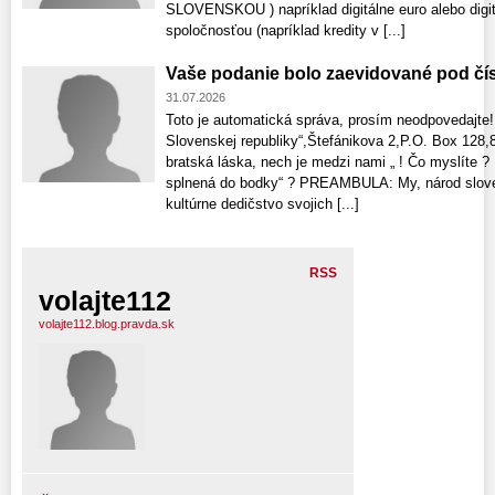
SLOVENSKOU ) napríklad digitálne euro alebo digi
spoločnosťou (napríklad kredity v [...]
Vaše podanie bolo zaevidované pod čí
31.07.2026
Toto je automatická správa, prosím neodpovedajte!
Slovenskej republiky“,Štefánikova 2,P.O. Box 128,8
bratská láska, nech je medzi nami „ ! Čo myslíte 
splnená do bodky“ ? PREAMBULA: My, národ sloven
kultúrne dedičstvo svojich [...]
RSS
volajte112
volajte112.blog.pravda.sk