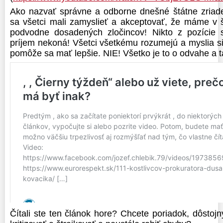
Ako nazvať správne a odborne dnešné štátne zriad
sa všetci mali zamyslieť a akceptovať, že máme v
podvodne dosadených zločincov! Nikto z pozície 
príjem nekoná! Všetci všetkému rozumejú a myslia si,
pomôže sa mať lepšie. NIE! Všetko je to o odvahe a t
Čítali ste ten článok hore? Chcete poriadok, dôstojn