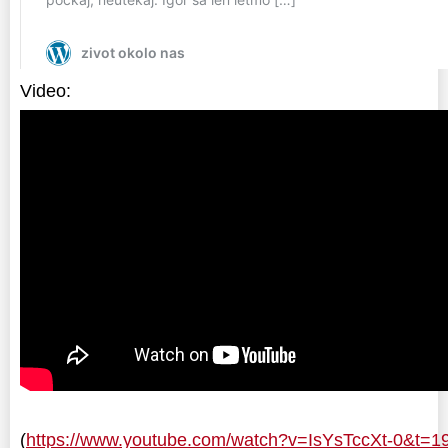
Video:
(
https://www.youtube.com/watch?v=IsYsTccXt-0&t=1