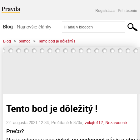
Registrácia
Prihlásenie
Blog
Najnovšie články
Najčítanejšie články
Blog
>
pomoc
>
Tento bod je dôležitý !
Najkomentovanejšie články
Zoznam blogov
Komerčné blogy
Tento bod je dôležitý !
22. augusta 2021 12:34
, Prečítané 5 873x,
volajte112
,
Nezaradené
Prečo?
Nie je odvahou nastriekať na parlament nápis alebo u