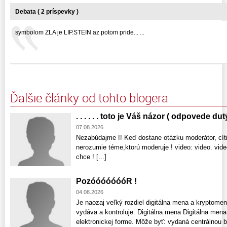
Debata ( 2 príspevky )
symbolom ZLA je LIP.STEIN az potom pride... ...
Ďalšie články od tohto blogera
. . . . . . toto je Váš názor ( odpovede dut
07.08.2026
Nezabúdajme !! Keď dostane otázku moderátor, cíti
nerozumie téme,ktorú moderuje ! video: video. vid
chce ! [...]
PozóóóóóóóR !
04.08.2026
Je naozaj veľký rozdiel digitálna mena a kryptomen
vydáva a kontroluje. Digitálna mena Digitálna mena
elektronickej forme. Môže byť: vydaná centrálnou b