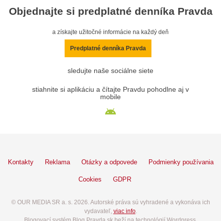
Objednajte si predplatné denníka Pravda
a získajte užitočné informácie na každý deň
Predplatné denníka Pravda
sledujte naše sociálne siete
stiahnite si aplikáciu a čítajte Pravdu pohodlne aj v
mobile
Kontakty
Reklama
Otázky a odpovede
Podmienky používania
Cookies
GDPR
© OUR MEDIA SR a. s. 2026. Autorské práva sú vyhradené a vykonáva ich
vydavateľ,
viac info
.
Blogovací systém Blog.Pravda.sk beží na technológií Wordpress.