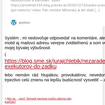
Systém , mi nedovoľuje odpovedať na komentáre, al
mobil aj mailovú adresu verejne zviditeľnenú a som 
mojej bývalej výbušnosti
(
https://blog.sme.sk/jurajchlebik/nezarad
exekutorov-do-zadku
lebo nemám rád hlupákov, provokatérov, neved
trpezlivo celú zmenu na lepšiu budúcnosť vysvetliť – 
«
Ako sa , , perú“ špinavé peniaze podľa zákona pán
Kaliňák?