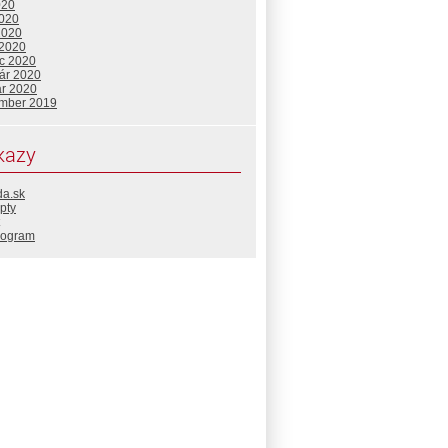
020
2020
2020
 2020
c 2020
uár 2020
ár 2020
mber 2019
kazy
da.sk
pty
rogram