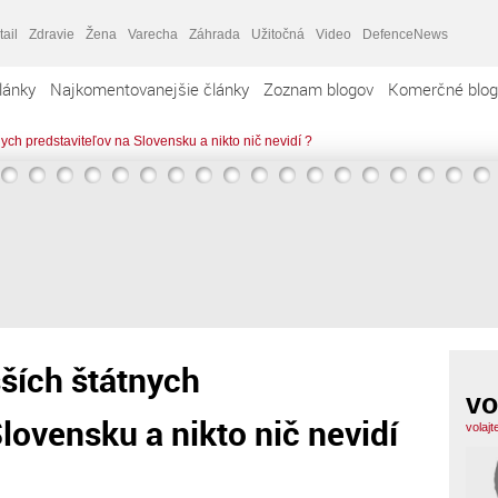
tail
Zdravie
Žena
Varecha
Záhrada
Užitočná
Video
DefenceNews
lánky
Najkomentovanejšie články
Zoznam blogov
Komerčné blog
nych predstaviteľov na Slovensku a nikto nič nevidí ?
šších štátnych
vo
lovensku a nikto nič nevidí
volaj