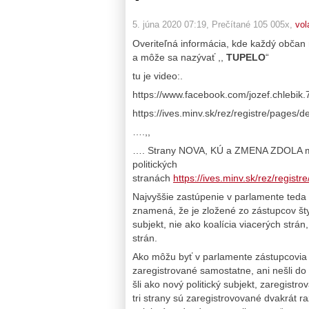
5. júna 2020 07:19
, Prečítané 105 005x,
vol
Overiteľná informácia, kde každý občan na
a môže sa nazývať ,,
TUPELO
“
tu je video:.
https://www.facebook.com/jozef.chlebi
https://ives.minv.sk/rez/registre/pages/
….,,
…. Strany NOVA, KÚ a ZMENA ZDOLA majú
politických
stranách
https://ives.minv.sk/rez/regist
Najvyššie zastúpenie v parlamente t
znamená, že je zložené zo zástupcov štyr
subjekt, nie ako koalícia viacerých strá
strán.
Ako môžu byť v parlamente zástupcovia s
zaregistrované samostatne, ani nešli do 
šli ako nový politický subjekt, zare
tri strany sú zaregistrovované dvakrát 