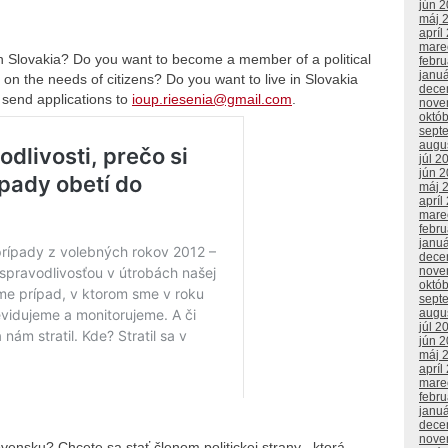
jún 
máj 
apríl
mare
g in Slovakia? Do you want to become a member of a political
febr
janu
s on the needs of citizens? Do you want to live in Slovakia
dece
 send applications to
ioup.riesenia@gmail.com
.
nove
októ
sept
augu
júl 2
jún 
máj 
apríl
mare
febr
janu
dece
nove
októ
sept
augu
júl 2
jún 
máj 
apríl
mare
febr
janu
dece
nove
ovensku? Chcete sa stať členom politickej strany , ktorá