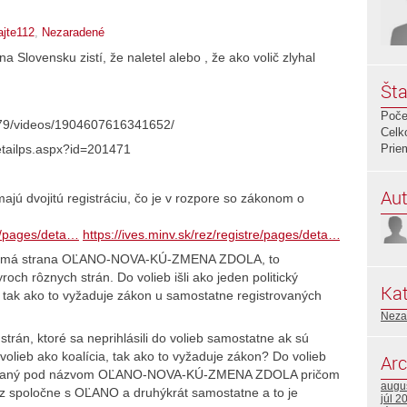
ajte112
,
Nezaradené
 Slovensku zistí, že naletel alebo , že ako volič zlyhal
Šta
Poče
k.79/videos/1904607616341652/
Celk
detailps.aspx?id=201471
Prie
Aut
 dvojitú registráciu, čo je v rozpore so zákonom o
re/pages/deta…
https://ives.minv.sk/rez/registre/pages/deta…
https://iv
eda má strana OĽANO-NOVA-KÚ-ZMENA ZDOLA, to
och rôznych strán. Do volieb išli ako jeden politický
Kat
n, tak ako to vyžaduje zákon u samostatne registrovaných
Neza
trán, ktoré sa neprihlásili do volieb samostatne ak sú
volieb ako koalícia, tak ako to vyžaduje zákon? Do volieb
Arc
gistrovaný pod názvom OĽANO-NOVA-KÚ-ZMENA ZDOLA pričom
augu
raz spoločne s OĽANO a druhýkrát samostatne a to je
júl 2