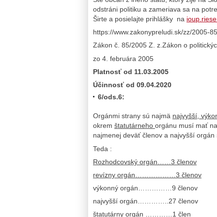
odstráni politiku a zameriava sa na pot
Širte a posielajte prihlášky na
ioup.ries
https://www.zakonypreludi.sk/zz/2005-8
Zákon č. 85/2005 Z. z.Zákon o politickýc
zo 4. februára 2005
Platnosť od 11.03.2005
Účinnosť od 09.04.2020
6/ods.6:
Orgánmi strany sú najmä
najvyšší, výk
okrem
štatutárneho
orgánu musí mať na
najmenej deväť členov a najvyšší orgán
Teda :
Rozhodcovský orgán……3 členov
revízny orgán………………3 členov
výkonný orgán……………9 členov
najvyšší orgán…………..27 členov
štatutárny orgán …………1 člen