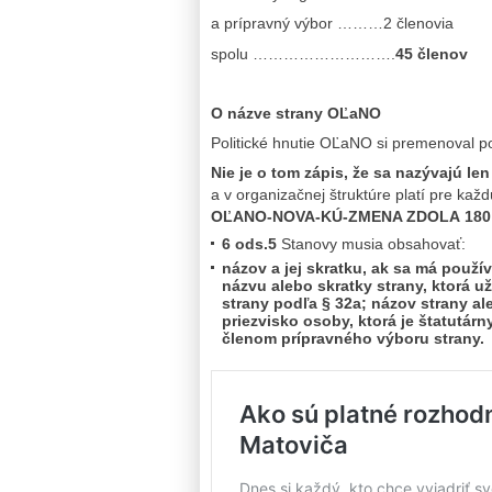
a prípravný výbor ………2 členovia
spolu ……………………….
45 členov
O názve strany OĽaNO
Politické hnutie OĽaNO si premenova
Nie je o tom zápis, že sa nazývajú l
a v organizačnej štruktúre platí pre kaž
OĽANO-NOVA-KÚ-ZMENA ZDOLA
180
6 ods.5
Stanovy musia obsahovať:
názov a jej skratku, ak sa má použív
názvu alebo skratky strany, ktorá u
strany podľa § 32a; názov strany a
priezvisko osoby, ktorá je štatutá
členom prípravného výboru strany.