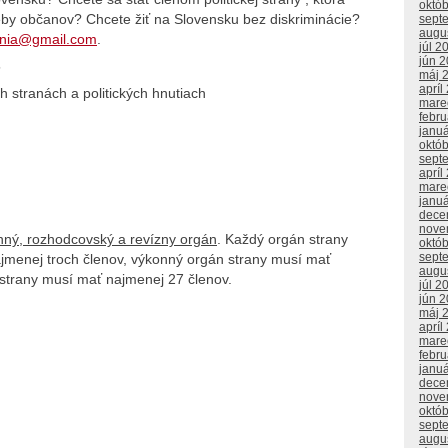
októ
reby občanov? Chcete žiť na Slovensku bez diskriminácie?
sept
augu
enia@gmail.com
.
júl 2
jún 
5
máj 
apríl
h stranách a politických hnutiach
mare
febr
janu
októ
sept
apríl
mare
janu
dece
nove
onný, rozhodcovský a revízny orgán
. Každý orgán strany
októ
sept
jmenej troch členov, výkonný orgán strany musí mať
augu
 strany musí mať najmenej 27 členov.
júl 2
jún 
máj 
apríl
mare
febr
janu
dece
nove
októ
sept
augu