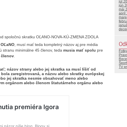
júl 2
jún 
máj 
apríl
mare
febr
janu
dece
l pod spoločnú skratku OĽANO-NOVA-KÚ-ZMENA ZDOLA
Od
en OĽaNO
, musí mať teda kompletný názov aj pre média
dú stranu minimálne 45 členov, teda
musia mať spolu
pre
Fotky
Prav
 členov
.
Rece
Šport
TV p
ať; názov strany alebo jej skratka sa musí líšiť od
ž bola zaregistrovaná, a názvu alebo skratky európskej
lebo jej skratka nesmie obsahovať meno alebo
rnym orgánom alebo členom štatutárneho orgánu alebo