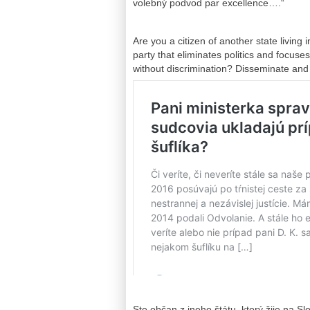
volebný podvod par excellence….“
Are you a citizen of another state livin
party that eliminates politics and focuse
without discrimination? Disseminate and
Ste občan z ineho štátu, ktorý žije na Sl