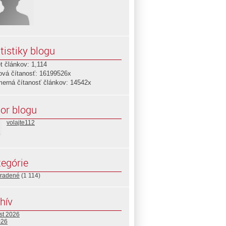
tistiky blogu
t článkov: 1,114
ová čítanosť: 16199526x
merná čítanosť článkov: 14542x
or blogu
volajte112
es.minv.sk/rez/registre/pages/deta…
egórie
radené
(1 114)
hív
st 2026
026