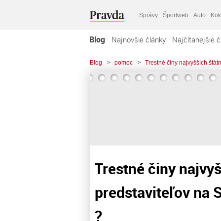
Správy
Športweb
Auto
Kok
Blog
Najnovšie články
Najčítanejšie č
Blog
>
pomoc
>
Trestné činy najvyšších štát
Trestné činy najvy
predstaviteľov na S
?