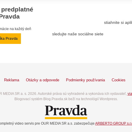
 predplatné
Pravda
stiahnite si ap
ormácie na každý deň
sledujte naše sociálne siete
íka Pravda
Reklama
Otázky a odpovede
Podmienky používania
Cookies
 MEDIA SR a. s. 2026. Autorské práva sú vyhradené a vykonáva ich vydavateľ,
via
Blogovací systém Blog.Pravda.sk beží na technológií Wordpress.
ompletný video servis pre OUR MEDIA SR a.s. zabezpečuje
ARBERTO GROUP s.r.