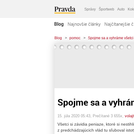
Správy
Športweb
Auto
Kok
Blog
Najnovšie články
Najčítanejšie č
Blog
>
pomoc
>
Spojme sa a vyhráme všetci 
Spojme sa a vyhrám
15. júla 2020 05:43
, Prečítané 3 655x,
volaj
Všetci si závidia peniaze, ktoré si nestih
z predchádzajúcich vlád tu sľuboval istot