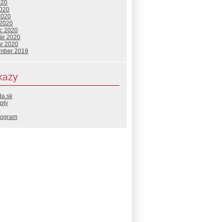
020
2020
2020
 2020
c 2020
uár 2020
ár 2020
mber 2019
kazy
da.sk
pty
rogram