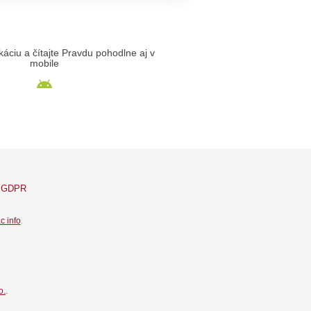
likáciu a čítajte Pravdu pohodlne aj v
mobile
GDPR
c info
.
o.
.