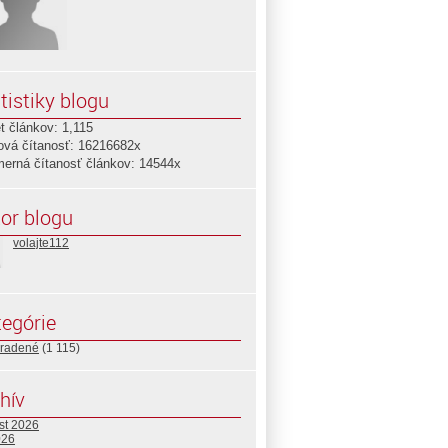
tistiky blogu
t článkov: 1,115
ová čítanosť: 16216682x
merná čítanosť článkov: 14544x
or blogu
volajte112
egórie
radené
(1 115)
hív
st 2026
026