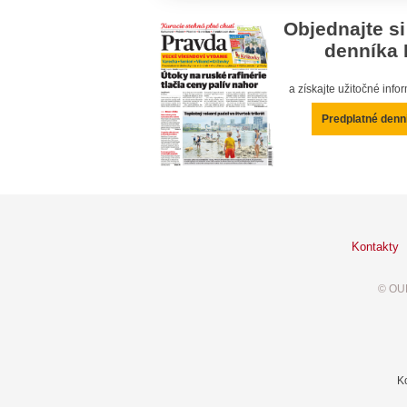
Objednajte si
denníka 
a získajte užitočné inf
Predplatné denn
Kontakty
© OUR
K