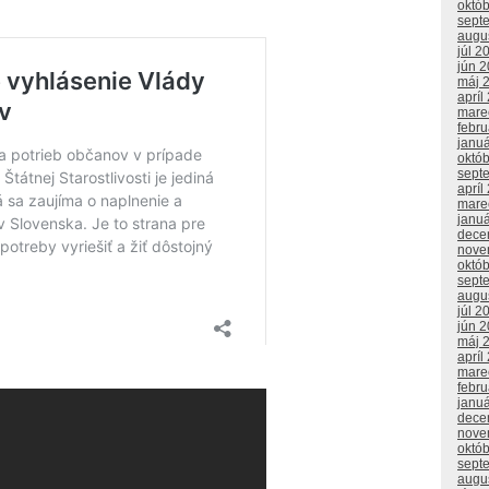
októ
sept
augu
júl 2
jún 
máj 
apríl
mare
febr
janu
októ
sept
apríl
mare
janu
dece
nove
októ
sept
augu
júl 2
jún 
máj 
apríl
mare
febr
janu
dece
nove
októ
sept
augu