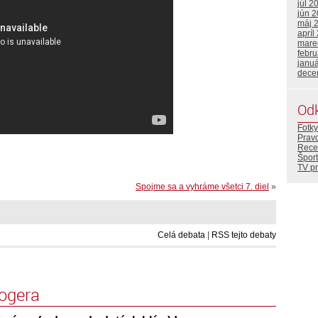
júl 2
jún 
máj 
apríl
mare
febr
janu
dece
Od
Fotky
Prav
Rece
Šport
TV p
Spojme sa a vyhráme všetci 7. diel
»
Celá debata
|
RSS tejto debaty
logera