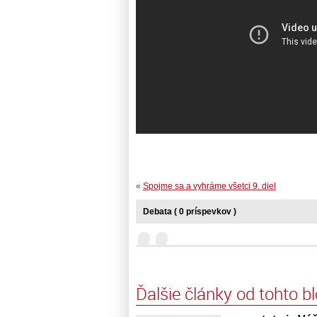
«
Spojme sa a vyhráme všetci 9. diel
Debata ( 0 príspevkov )
Ďalšie články od tohto b