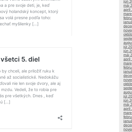
jún 
máj 
apríl
mare
febr
janu
dece
nove
októ
sept
augu
júl 2
jún 
máj 
apríl
mare
febr
janu
dece
nove
októ
sept
augu
júl 2
jún 
máj 
apríl
mare
febr
janu
dece
nove