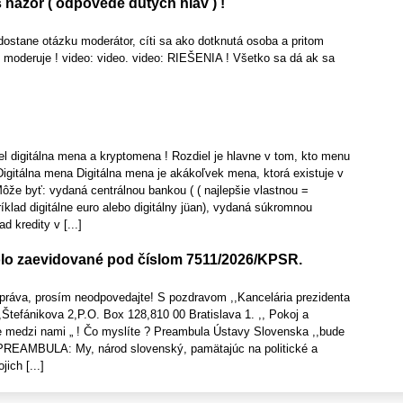
e Váš názor ( odpovede dutých hláv ) !
ostane otázku moderátor, cíti sa ako dotknutá osoba a pritom
 moderuje ! video: video. video: RIEŠENIA ! Všetko sa dá ak sa
el digitálna mena a kryptomena ! Rozdiel je hlavne v tom, kto menu
Digitálna mena Digitálna mena je akákoľvek mena, ktorá existuje v
Môže byť: vydaná centrálnou bankou ( ( najlepšie vlastnou =
ad digitálne euro alebo digitálny jüan), vydaná súkromnou
d kredity v [...]
lo zaevidované pod číslom 7511/2026/KPSR.
správa, prosím neodpovedajte! S pozdravom ,,Kancelária prezidenta
,Štefánikova 2,P.O. Box 128,810 00 Bratislava 1. ,, Pokoj a
je medzi nami „ ! Čo myslíte ? Preambula Ústavy Slovenska ,,bude
 PREAMBULA: My, národ slovenský, pamätajúc na politické a
ich [...]