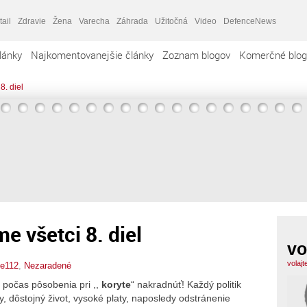
tail
Zdravie
Žena
Varecha
Záhrada
Užitočná
Video
DefenceNews
lánky
Najkomentovanejšie články
Zoznam blogov
Komerčné blog
8. diel
e všetci 8. diel
vo
volaj
te112
,
Nezaradené
li počas pôsobenia pri ,,
koryte
“ nakradnúť! Každý politik
y, dôstojný život, vysoké platy, naposledy odstránenie