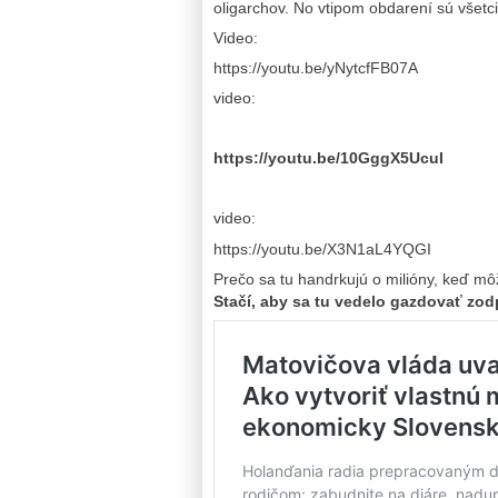
oligarchov. No vtipom obdarení sú všetci
Video:
https://youtu.be/yNytcfFB07A
video:
https://youtu.be/10GggX5UcuI
video:
https://youtu.be/X3N1aL4YQGI
Prečo sa tu handrkujú o milióny, keď môž
Stačí, aby sa tu vedelo gazdovať zo