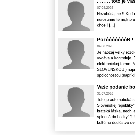
. . . . . . toto j
07.08.2026
Nezabúdajme !! Keď d
nerozumie téme,ktorú
chce ! [...]
PozóóóóóóóR !
04.08.2026
Je naozaj veľký rozdi
vydáva a kontroluje. 
elektronickej forme. 
SLOVENSKOU ) napríkl
spoločnosťou (napríkla
Vaše podanie bo
31.07.2026
Toto je automatická 
Slovenskej republiky“
bratská láska, nech 
splnená do bodky“ ?
kultúrne dedičstvo svoj