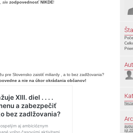
, ale
zodpovednosť NIKDE
!
Šta
Poče
Celk
Prie
Aut
u pre Slovensko zaistiť miliardy , a to bez zadlžovania?
dpovedne a nie na úkor okrádania občanov!
Kat
Neza
Arc
augu
júl 2