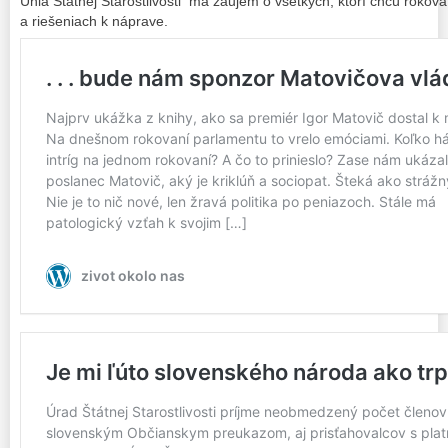
Únia Štátnej Starostlivosti má záujem o všetkých, ktorí chcú rokov
a riešeniach k náprave.