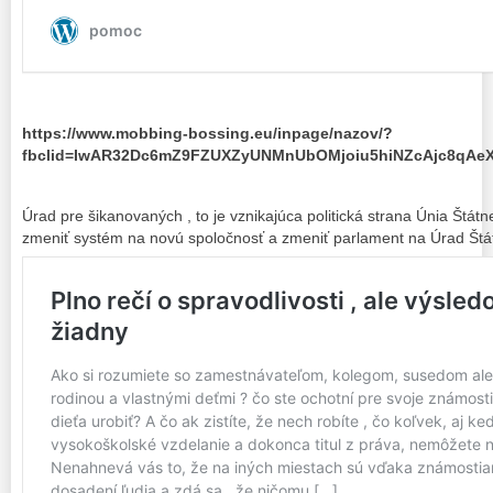
https://www.mobbing-bossing.eu/inpage/nazov/?
fbclid=IwAR32Dc6mZ9FZUXZyUNMnUbOMjoiu5hiNZcAjc8qA
Úrad pre šikanovaných , to je vznikajúca politická strana Únia Štátnej
zmeniť systém na novú spoločnosť a zmeniť parlament na Úrad Štátne