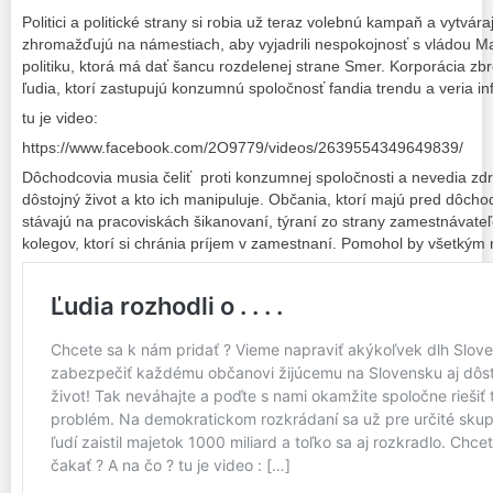
Politici a politické strany si robia už teraz volebnú kampaň a vytvára
zhromažďujú na námestiach, aby vyjadrili nespokojnosť s vládou M
politiku, ktorá má dať šancu rozdelenej strane Smer. Korporácia zb
ľudia, ktorí zastupujú konzumnú spoločnosť fandia trendu a veria i
tu je video:
https://www.facebook.com/2O9779/videos/2639554349649839/
Dôchodcovia musia čeliť proti konzumnej spoločnosti a nevedia zdr
dôstojný život a kto ich manipuluje. Občania, ktorí majú pred dôcho
stávajú na pracoviskách šikanovaní, týraní zo strany zamestnávat
kolegov, ktorí si chránia príjem v zamestnaní. Pomohol by všetký