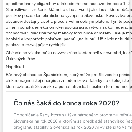
opustíme banky oligarchov a tak odstránime nastavením bodu 1. Z
Starostlivosti zrušenie štátneho dlhu a všetkých dlhov , ktoré obča
politikov počas demokratického vývoja na Slovensku. Novovytvoren
občanovi dôstojný život a prácu s veľmi dobrým platom. Týmto poči
o nami ponúkanej ekonomickej spolupráci a vytvorí sa konfederáci
obchodovať. Medzinárodný menový fond bude ohrozený , ale je mo
bankári a korporácie poisťovní padnú ,,na hubu“. Už nikdy nebudú 
peniaze a rozvoj pôjde rýchlejšie.
Občania sa všetko môžu dozvedieť na konferencií v novembri, ktorú
Ústavných Práv.
Napríklad:
Bártrový obchod so Španielskom, ktorý môže pre Slovensko prinie
elektromagnetickej energie a zmodernizovať fabriky na ekologické,
ktorí rozkrádali Slovensko a pomáhali získať násilnou formou moc pre