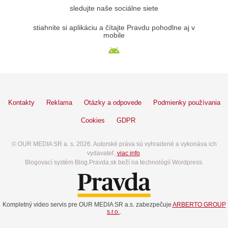
sledujte naše sociálne siete
stiahnite si aplikáciu a čítajte Pravdu pohodlne aj v
mobile
Kontakty
Reklama
Otázky a odpovede
Podmienky používania
Cookies
GDPR
© OUR MEDIA SR a. s. 2026. Autorské práva sú vyhradené a vykonáva ich
vydavateľ,
viac info
.
Blogovací systém Blog.Pravda.sk beží na technológií Wordpress.
Kompletný video servis pre OUR MEDIA SR a.s. zabezpečuje
ARBERTO GROUP
s.r.o.
.