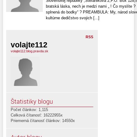
Slovenskej republiky“,Štefánikova 2,P.O. Box 128,8
bratská láska, nech je medzi nami „ ! Čo myslíte 
splnená do bodky“ ? PREAMBULA: My, národ sloven
kultúrne dedičstvo svojich [...]
RSS
volajte112
volajte112.blog.pravda.sk
Štatistiky blogu
Počet článkov: 1,115
Celková čítanosť: 16222955x
Priemerná čítanosť článkov: 14550x