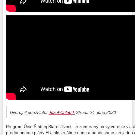
Uverejnil používateľ
Jozef Chlebík
Streda 24. júna 2020
Program Únie Štátnej Starostlivosti je zameraný na vytvorenie vlast
predbehneme plány EU, ale zrušíme dane a ponecháme len jednu 