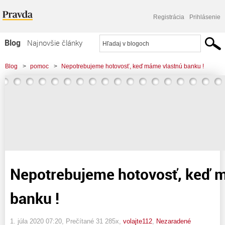
Registrácia
Prihlásenie
Blog
Najnovšie články
Najčítanejšie články
Blog
>
pomoc
>
Nepotrebujeme hotovosť, keď máme vlastnú banku !
Najkomentovanejšie články
Zoznam blogov
Komerčné blogy
Nepotrebujeme hotovosť, keď 
banku !
1. júla 2020 07:20
, Prečítané 31 285x,
volajte112
,
Nezaradené