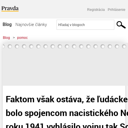
Registrácia
Prihlásenie
Blog
Najnovšie články
Najčítanejšie články
Blog
>
pomoc
Najkomentovanejšie články
>
Faktom však ostáva, že ľudácke Slovensko bolo spojencom nacistického
Zoznam blogov
Nemecka a v roku 1941 vyhlásilo
Komerčné blogy
Faktom však ostáva, že ľudáck
bolo spojencom nacistického N
roku 1941 vyhlásilo vojnu tak 