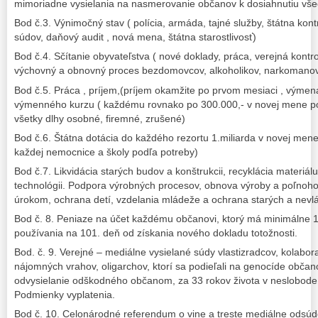
mimoriadne vysielania na nasmerovanie občanov k dosiahnutiu vše
Bod č.3. Výnimočný stav ( polícia, armáda, tajné služby, štátna kontr
súdov, daňový audit , nová mena, štátna starostlivosť)
Bod č.4. Sčítanie obyvateľstva ( nové doklady, práca, verejná kontro
výchovný a obnovný proces bezdomovcov, alkoholikov, narkomanov
Bod č.5. Práca , príjem,(príjem okamžite po prvom mesiaci , výme
výmenného kurzu ( každému rovnako po 300.000,- v novej mene po 
všetky dlhy osobné, firemné, zrušené)
Bod č.6. Štátna dotácia do každého rezortu 1.miliarda v novej mene.
každej nemocnice a školy podľa potreby)
Bod č.7. Likvidácia starých budov a konštrukcii, recyklácia materiál
technológii. Podpora výrobných procesov, obnova výroby a poľnoh
úrokom, ochrana detí, vzdelania mládeže a ochrana starých a nev
Bod č. 8. Peniaze na účet každému občanovi, ktorý má minimálne 1
používania na 101. deň od získania nového dokladu totožnosti.
Bod. č. 9. Verejné – mediálne vysielané súdy vlastizradcov, kolabor
nájomných vrahov, oligarchov, ktorí sa podieľali na genocíde občano
odvysielanie odškodného občanom, za 33 rokov života v neslobode
Podmienky vyplatenia.
Bod č. 10. Celonárodné referendum o vine a treste mediálne odsúd