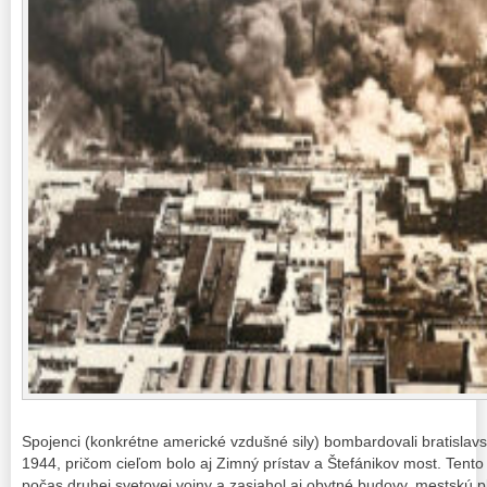
Spojenci (konkrétne americké vzdušné sily) bombardovali bratislavsk
1944, pričom cieľom bolo aj Zimný prístav a Štefánikov most. Tento
počas druhej svetovej vojny a zasiahol aj obytné budovy, mestskú 