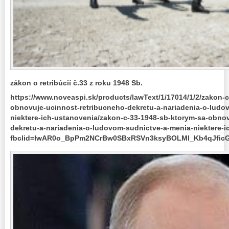
zákon o retribúcií č.33 z roku 1948 Sb.
https://www.noveaspi.sk/products/lawText/1/17014/1/2/zakon-
obnovuje-ucinnost-retribucneho-dekretu-a-nariadenia-o-ludo
niektere-ich-ustanovenia/zakon-c-33-1948-sb-ktorym-sa-obnov
dekretu-a-nariadenia-o-ludovom-sudnictve-a-menia-niektere-
fbclid=IwAR0o_BpPm2NCrBw0SBxRSVn3ksyBOLMl_Kb4qJfi