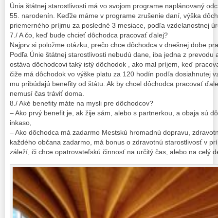
Únia štátnej starostlivosti má vo svojom programe naplánovaný o
55. narodenín. Keďže máme v programe zrušenie daní, výška dôcho
priemerného príjmu za posledné 3 mesiace, podľa vzdelanostnej ú
7./ A čo, keď bude chcieť dôchodca pracovať ďalej?
Najprv si položme otázku, prečo chce dôchodca v dnešnej dobe pra
Podľa Únie štátnej starostlivosti nebudú dane, iba jedna z prevo
ostáva dôchodcovi taký istý dôchodok , ako mal príjem, keď pracova
čiže má dôchodok vo výške platu za 120 hodín podľa dosiahnutej v
mu pribúdajú benefity od štátu. Ak by chcel dôchodca pracovať ďale
nemusí čas tráviť doma.
8./ Aké benefity máte na mysli pre dôchodcov?
– Ako prvý benefit je, ak žije sám, alebo s partnerkou, a obaja sú
inkaso,
– Ako dôchodca má zadarmo Mestskú hromadnú dopravu, zdravotnú s
každého občana zadarmo, má bonus o zdravotnú starostlivosť v prí
záleží, či chce opatrovateľskú činnosť na určitý čas, alebo na celý