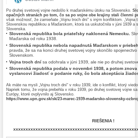
Po druhej svetovej vojne nedošlo k maďarskému útoku na Slovensko.
Sl
opačných stranách po tom, čo sa po vojne obe krajiny stali členmi 
však možnosť, že zamieňate „Vojnu troch dní“ s iným konfliktom. „Vojna t
Slovenskou republikou a Maďarskom, ktorá sa uskutočnila v júni 1939 a 
Slovenska.
Slovenská republika bola priateľsky naklonená Nemecku.
Slo
Maďarska od roku 1938.
Slovenská republika nebola napadnutá Maďarskom v priebehu
pravda, že sa na konci druhej svetovej vojny skončilo spojenec
Slovenskom.
Vojna troch dní
sa odohrala v júni 1939, ale nie po druhej svetove
Slovenská republika podala v novembri 1938, a potom znova
vyslancovi žiadosť o podanie ruky, čo bola akceptácia žiados
Ak máte na mysli „Vojnu troch dní“ v roku 1939, ide o konflikt, ktorý vi
Napriek tomu, že vojna prebehla v roku 1939, po druhej svetovej vojne sa
Európy, ktoré ovplyvnilo aj Slovensko.
https://www.upn.gov.sk/sk/23-marec-1939-madarsko-slovensky-ozbroj
RIEŠENIA !
xxxxxxxxxxxxxxxxxxxxxxxxxxxxxxxxxxxxxxxxxxxxxxxxxx