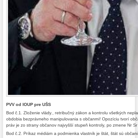
PVV od IOUP pre UŠS
Bod č.1. Zloženie vlády., retribučný zákon a kontrolu všetkých nepla
obdobia bezprávneho manipulovania s občanmi! Opozíciu tvorí obča
práv je zo strany občanov najvyšší stupeň kontroly, po zmene Nr Sr n
Bod č.2. Príkaz médiám a podmienka vlastník je štát, štát sú občan