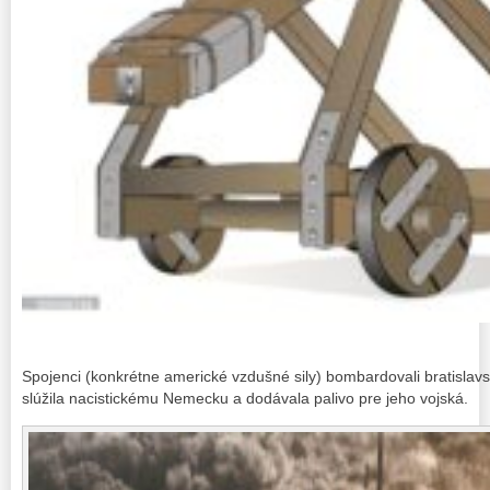
Spojenci (konkrétne americké vzdušné sily) bombardovali bratislavsk
slúžila nacistickému Nemecku a dodávala palivo pre jeho vojská.