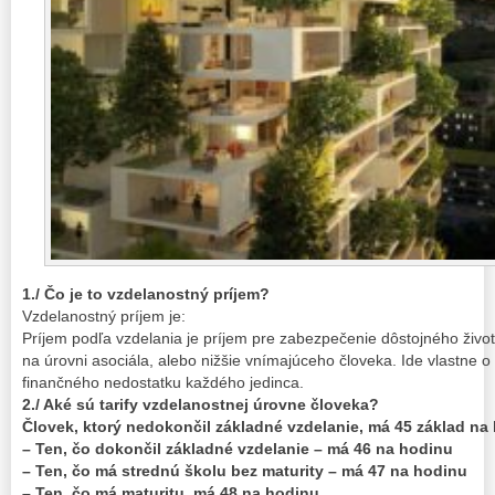
1./ Čo je to vzdelanostný príjem?
Vzdelanostný príjem je:
Príjem podľa vzdelania je príjem pre zabezpečenie dôstojného živo
na úrovni asociála, alebo nižšie vnímajúceho človeka. Ide vlastne 
finančného nedostatku každého jedinca.
2./ Aké sú tarify vzdelanostnej úrovne človeka?
Človek, ktorý nedokončil základné vzdelanie, má 45 základ na
– Ten, čo dokončil základné vzdelanie – má 46 na hodinu
– Ten, čo má strednú školu bez maturity – má 47 na hodinu
– Ten, čo má maturitu, má 48 na hodinu