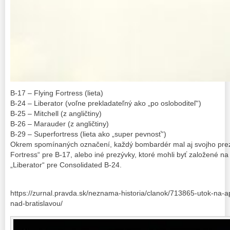
B-17 – Flying Fortress (lieta)
B-24 – Liberator (voľne prekladateľný ako „po osloboditeľ“)
B-25 – Mitchell (z angličtiny)
B-26 – Marauder (z angličtiny)
B-29 – Superfortress (lieta ako „super pevnosť“)
Okrem spomínaných označení, každý bombardér mal aj svojho prezý
Fortress“ pre B-17, alebo iné prezývky, ktoré mohli byť založené na
„Liberator“ pre Consolidated B-24.
https://zurnal.pravda.sk/neznama-historia/clanok/713865-utok-na-
nad-bratislavou/