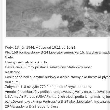
Kedy: 16. jún 1944, v čase od 10:11 do 10:21.
Kto: 158 bombardérov B-24 Liberator americkej 15. leteckej armády
Ciele:
Hlavný cieľ: rafinéria Apollo.
Ďalšie ciele: Zimný prístav a železničný Štefánikov most.
Následky:
Poškodené boli aj obytné budovy a ďalšie stavby ako mestská ply
múzeum.
Zahynulo 118 až vyše 770 ľudí, podľa rôznych odhadov.
Americké bombardéry počas druhej svetovej vojny sa označovali p
US Army Air Forces (USAAF), ktorý ich triedil podľa ich primárnej fu
označovaný ako „Flying Fortress“ a B-24 ako „Liberator“. Iné známe 
26 Marauder a B-29 Superfortress.