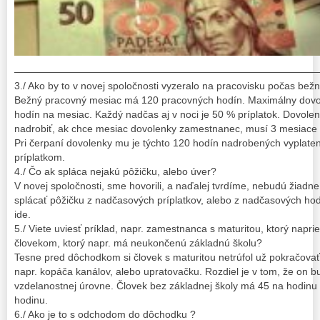
——————————————————————————————
3./ Ako by to v novej spoločnosti vyzeralo na pracovisku počas b
Bežný pracovný mesiac má 120 pracovných hodín. Maximálny dovo
hodín na mesiac. Každý nadčas aj v noci je 50 % príplatok. Dovole
nadrobiť, ak chce mesiac dovolenky zamestnanec, musí 3 mesiace 
Pri čerpaní dovolenky mu je týchto 120 hodín nadrobených vyplat
príplatkom.
4./ Čo ak spláca nejakú pôžičku, alebo úver?
V novej spoločnosti, sme hovorili, a naďalej tvrdíme, nebudú žia
splácať pôžičku z nadčasových príplatkov, alebo z nadčasových hod
ide.
5./ Viete uviesť príklad, napr. zamestnanca s maturitou, ktorý naprie
človekom, ktorý napr. má neukončenú základnú školu?
Tesne pred dôchodkom si človek s maturitou netrúfol už pokračovať v
napr. kopáča kanálov, alebo upratovačku. Rozdiel je v tom, že on b
vzdelanostnej úrovne. Človek bez základnej školy má 45 na hodinu
hodinu.
6./ Ako je to s odchodom do dôchodku ?