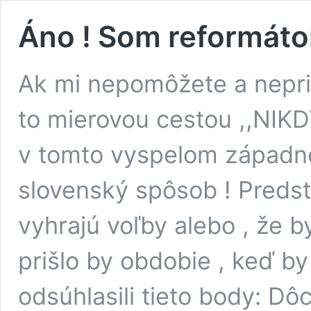
Áno ! Som reformátor
Ak mi nepomôžete a nepril
to mierovou cestou ,,NIK
v tomto vyspelom západn
slovenský spôsob ! Predst
vyhrajú voľby alebo , že b
prišlo by obdobie , keď b
odsúhlasili tieto body: Dô