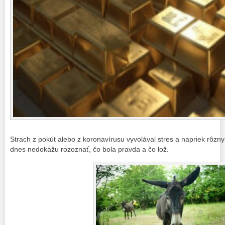
Strach z pokút alebo z koronavírusu vyvolával stres a napriek rô
dnes nedokážu rozoznať, čo bola pravda a čo lož.