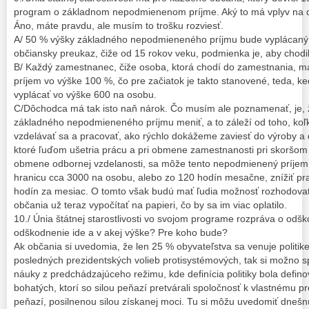
program o základnom nepodmienenom príjme. Aký to má vplyv na
Áno, máte pravdu, ale musím to trošku rozviesť.
A/ 50 % výšky základného nepodmieneného príjmu bude vyplácaný 
občiansky preukaz, čiže od 15 rokov veku, podmienka je, aby chodili
B/ Každý zamestnanec, čiže osoba, ktorá chodí do zamestnania, 
príjem vo výške 100 %, čo pre začiatok je takto stanovené, teda, 
vyplácať vo výške 600 na osobu.
C/Dôchodca má tak isto naň nárok. Čo musím ale poznamenať, je, 
základného nepodmieneného príjmu meniť, a to záleží od toho, koľk
vzdelávať sa a pracovať, ako rýchlo dokážeme zaviesť do výroby a 
ktoré ľuďom ušetria prácu a pri obmene zamestnanosti pri skoršo
obmene odbornej vzdelanosti, sa môže tento nepodmienený príje
hranicu cca 3000 na osobu, alebo zo 120 hodín mesačne, znížiť p
hodín za mesiac. O tomto však budú mať ľudia možnosť rozhodovať
občania už teraz vypočítať na papieri, čo by sa im viac oplatilo.
10./ Únia štátnej starostlivosti vo svojom programe rozpráva o od
odškodnenie ide a v akej výške? Pre koho bude?
Ak občania si uvedomia, že len 25 % obyvateľstva sa venuje politik
posledných prezidentských volieb protisystémových, tak si možno 
náuky z predchádzajúceho režimu, kde definícia politiky bola defin
bohatých, ktorí so silou peňazí pretvárali spoločnosť k vlastnému p
peňazí, posilnenou silou získanej moci. Tu si môžu uvedomiť dnešn