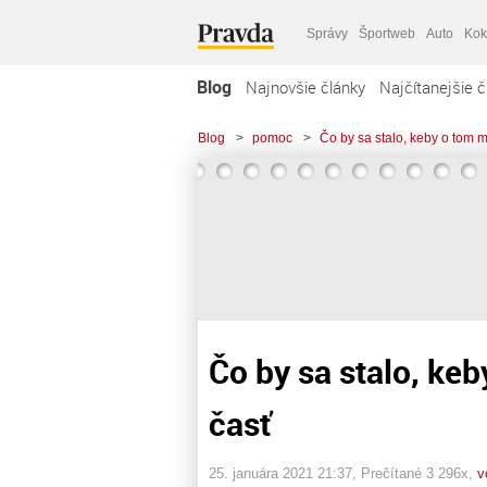
Správy
Športweb
Auto
Kok
Blog
Najnovšie články
Najčítanejšie č
Blog
>
pomoc
>
Čo by sa stalo, keby o tom mé
Čo by sa stalo, keb
časť
25. januára 2021 21:37
, Prečítané 3 296x,
v