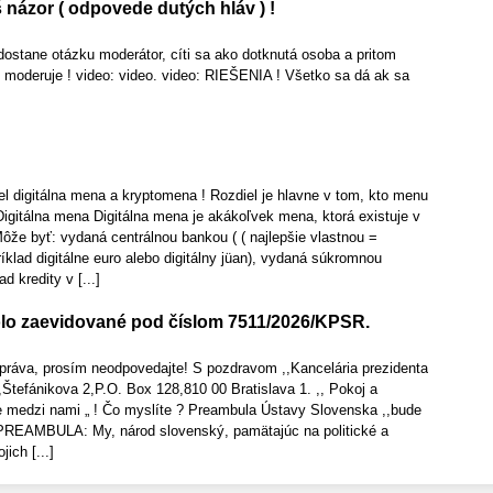
e Váš názor ( odpovede dutých hláv ) !
ostane otázku moderátor, cíti sa ako dotknutá osoba a pritom
 moderuje ! video: video. video: RIEŠENIA ! Všetko sa dá ak sa
el digitálna mena a kryptomena ! Rozdiel je hlavne v tom, kto menu
Digitálna mena Digitálna mena je akákoľvek mena, ktorá existuje v
Môže byť: vydaná centrálnou bankou ( ( najlepšie vlastnou =
ad digitálne euro alebo digitálny jüan), vydaná súkromnou
d kredity v [...]
lo zaevidované pod číslom 7511/2026/KPSR.
správa, prosím neodpovedajte! S pozdravom ,,Kancelária prezidenta
,Štefánikova 2,P.O. Box 128,810 00 Bratislava 1. ,, Pokoj a
je medzi nami „ ! Čo myslíte ? Preambula Ústavy Slovenska ,,bude
 PREAMBULA: My, národ slovenský, pamätajúc na politické a
ich [...]