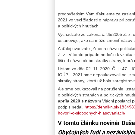
predovšetkým Vám ďakujeme za zaslan
2021 vo veci žiadosti o nápravu pri poru
a politických hnutiach
Vychádzate zo zákona č. 85/2005 Z. z. o 
ustanovuje, ako sa môže zmeniť názov pol
A ďalej uvádzate „Zmena názvu politick
Z. z. V tomto prípade nedošlo k vzniku n
líši od názvu alebo skratky strany, ktorá
Listom zo dňa 02. 11. 2020 Č. j.: 47 
IOÚP – 2021 sme nepoukazovali na „zmenu
skratky strany, ktorá už bola zaregistrov
Ale sme poukazovali na porušenie ustan
o politických stranách a politických hn
apríla 2020 s názvom
Vládni poslanci p
podpis nedal.
https://dennikn.sk/183498
hovoril-o-slobodnych-hlasovaniach/
V tomto článku novinár Duša
Obyčajných ľudí a nezávislý