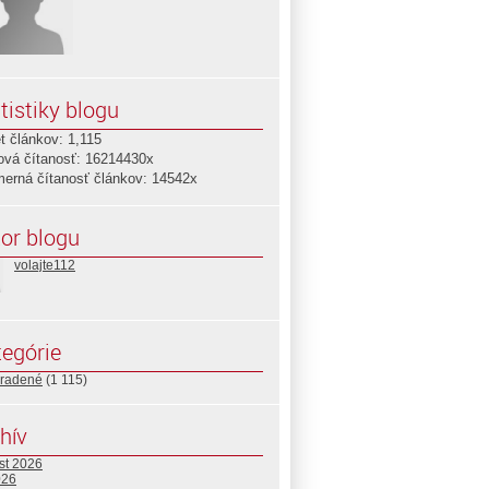
tistiky blogu
t článkov: 1,115
ová čítanosť: 16214430x
merná čítanosť článkov: 14542x
or blogu
volajte112
egórie
radené
(1 115)
hív
st 2026
026