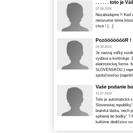
. . . . . . toto j
07.08.2026
Nezabúdajme !! Keď d
nerozumie téme,ktorú
chce ! [...]
PozóóóóóóóR !
04.08.2026
Je naozaj veľký rozdi
vydáva a kontroluje. 
elektronickej forme. 
SLOVENSKOU ) napríkl
spoločnosťou (napríkla
Vaše podanie bo
31.07.2026
Toto je automatická 
Slovenskej republiky“
bratská láska, nech 
splnená do bodky“ ?
kultúrne dedičstvo svoj