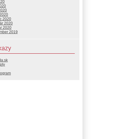
020
2020
2020
 2020
c 2020
uár 2020
ár 2020
mber 2019
kazy
da.sk
pty
rogram