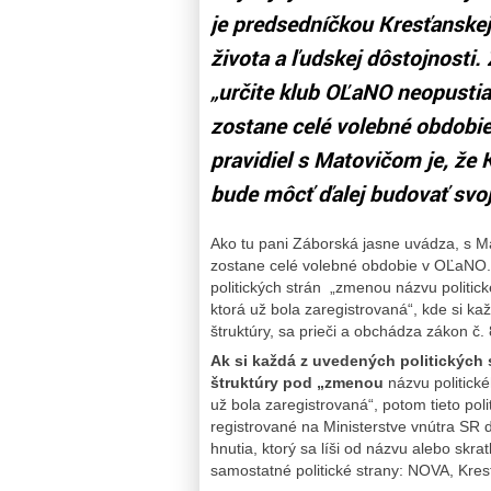
je predsedníčkou Kresťanskej
života a ľudskej dôstojnosti.
„určite klub OĽaNO neopustia
zostane celé volebné obdob
pravidiel s Matovičom je, že
bude môcť ďalej budovať svoj
Ako tu pani Záborská jasne uvádza, s Ma
zostane celé volebné obdobie v OĽaNO. T
politických strán „zmenou názvu politické
ktorá už bola zaregistrovaná“, kde si ka
štruktúry, sa prieči a obchádza zákon č. 
Ak si každá z uvedených politických
štruktúry pod „zmenou
názvu politické
už bola zaregistrovaná“, potom tieto poli
registrované na Ministerstve vnútra SR 
hnutia, ktorý sa líši od názvu alebo skra
samostatné politické strany: NOVA, Kr