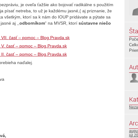
zpráviu, je oveľa ťažšie ako bojovať radikálne s použitím
 písať netreba, to už je každému jasné,( aj priznanie, že
a všetkým, ktorí sa k nám do IOUP pridávate a pýtate sa
jasné aj ,,
odborníkom
“ na MVSR, ktorí
sústavne niečo
Šta
? VII. časť – pomoc – Blog.Pravda.sk
Poče
Celk
? V. časť – pomoc – Blog.Pravda.sk
Prie
 II. časť – pomoc – Blog.Pravda.sk
prebieha naďalej.
Aut
ných práv, Bratislava
Kat
Neza
Arc
augu
júl 2
vá,