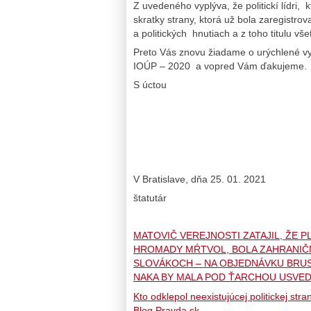
Z uvedeného vyplýva, že politickí lídri, 
skratky strany, ktorá už bola zaregistrov
a politických hnutiach a z toho titulu v
Preto Vás znovu žiadame o urýchlené v
IOÚP – 2020 a vopred Vám ďakujeme.
S úctou
V Bratislave, dňa 25. 0
štatutár
MATOVIČ VEREJNOSTI ZATAJIL, ŽE 
HROMADY MŔTVOL, BOLA ZAHRANIČNÁ
SLOVÁKOCH – NA OBJEDNÁVKU BRUS
NAKA BY MALA POD ŤARCHOU USVED
Kto odklepol neexistujúcej politickej st
Blog.Pravda.sk