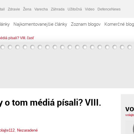
tail
Zdravie
Žena
Varecha
Záhrada
Užitočná
Video
DefenceNews
lánky
Najkomentovanejšie články
Zoznam blogov
Komerčné blog
diá písali? VIII. časť
y o tom médiá písali? VIII.
vo
volaj
olajte112
,
Nezaradené