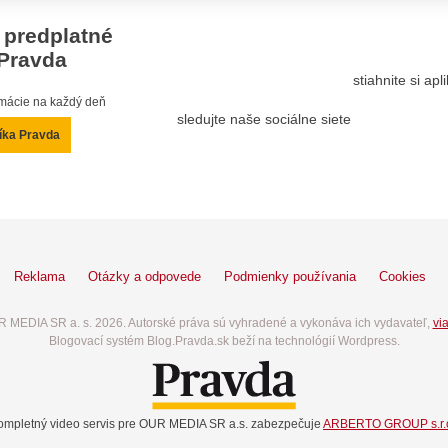
 predplatné
Pravda
stiahnite si ap
ormácie na každý deň
sledujte naše sociálne siete
íka Pravda
Reklama
Otázky a odpovede
Podmienky používania
Cookies
 MEDIA SR a. s. 2026. Autorské práva sú vyhradené a vykonáva ich vydavateľ,
via
Blogovací systém Blog.Pravda.sk beží na technológií Wordpress.
ompletný video servis pre OUR MEDIA SR a.s. zabezpečuje
ARBERTO GROUP s.r.