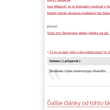
Igor Matovič, to je kolosálny podvod v hi
Každý občan dostane podielový list štátu 
pôvod :
Vízia pre Slovensko alebo všetko sa dá,
«
Čo by sa stalo, keby o tom médiá písali? IX. č
Debata ( 1 príspevok )
Slovensku chýba osobnost typu Ghandího..... .
Ďalšie články od tohto b