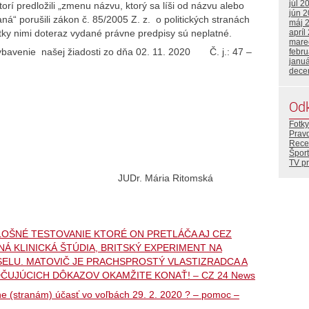
júl 2
ktorí predložili „zmenu názvu, ktorý sa líši od názvu alebo
jún 
aná“ porušili zákon č. 85/2005 Z. z. o politických stranách
máj 
šetky nimi doteraz vydané právne predpisy sú neplatné.
apríl
mare
ybavenie našej žiadosti zo dňa 02. 11. 2020 Č. j.: 47 –
febr
janu
dece
Od
Fotky
Prav
Rece
Šport
TV p
1. 2021 JUDr. Mária Ritomská
PLOŠNÉ TESTOVANIE KTORÉ ON PRETLÁČA AJ CEZ
 KLINICKÁ ŠTÚDIA, BRITSKÝ EXPERIMENT NA
ELU. MATOVIČ JE PRACHSPROSTÝ VLASTIZRADCA A
ČUJÚCICH DÔKAZOV OKAMŽITE KONAŤ! – CZ 24 News
rane (stranám) účasť vo voľbách 29. 2. 2020 ? – pomoc –