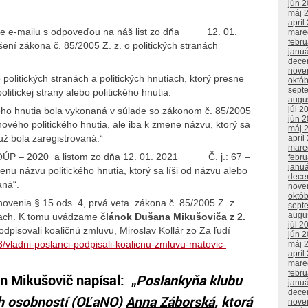
jún 
máj 
apríl
ie e-mailu s odpoveďou na náš list zo dňa 12. 01.
mare
febr
šení zákona č. 85/2005 Z. z. o politických stranách
janu
dece
nove
politických stranách a politických hnutiach, ktorý presne
októ
sept
itickej strany alebo politického hnutia.
augu
júl 2
ého hnutia bola vykonaná v súlade so zákonom č. 85/2005
jún 
ového politického hnutia, ale iba k zmene názvu, ktorý sa
máj 
 už bola zaregistrovaná.“
apríl
mare
– IOÚP – 2020 a listom zo dňa 12. 01. 2021 Č. j.: 67 –
febr
janu
 názvu politického hnutia, ktorý sa líši od názvu alebo
dece
aná“.
nove
októ
ovenia § 15 ods. 4, prvá veta zákona č. 85/2005 Z. z.
sept
augu
utiach. K tomu uvádzame
článok Dušana Mikušoviča z 2.
júl 2
odpisovali koaličnú zmluvu, Miroslav Kollár zo Za ľudí
jún 
3/vladni-poslanci-podpisali-koalicnu-zmluvu-matovic-
máj 
apríl
mare
febr
n Mikušovič napísal: „
Poslankyňa klubu
janu
dece
ch osobností (OĽaNO)
Anna Záborská
, ktorá
nove