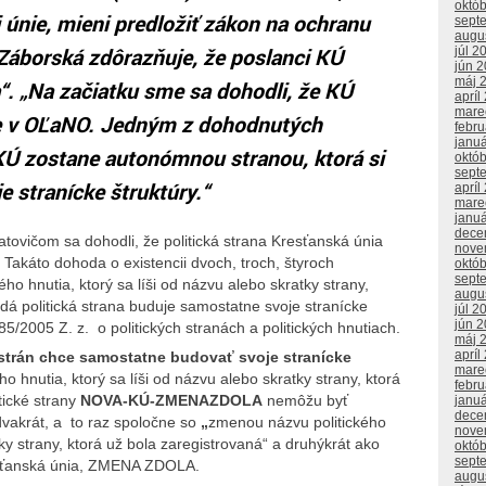
októ
 únie, mieni predložiť zákon na ochranu
sept
augu
Záborská zdôrazňuje, že poslanci KÚ
júl 2
jún 
máj 
“.
„Na začiatku sme sa dohodli, že KÚ
apríl
mare
ie v OĽaNO. Jedným z dohodnutých
febr
janu
 KÚ zostane autonómnou stranou, ktorá si
októ
sept
e stranícke štruktúry.
“
apríl
mare
janu
dece
tovičom sa dohodli, že politická strana Kresťanská únia
nove
akáto dohoda o existencii dvoch, troch, štyroch
októ
sept
ho hnutia, ktorý sa líši od názvu alebo skratky strany,
augu
ždá politická strana buduje samostatne svoje stranícke
júl 2
jún 
85/2005 Z. z. o politických stranách a politických hnutiach.
máj 
apríl
 strán chce samostatne budovať svoje stranícke
mare
ho hnutia, ktorý sa líši od názvu alebo skratky strany, ktorá
febr
tické strany
NOVA-KÚ-ZMENAZDOLA
nemôžu byť
janu
dece
dvakrát, a to raz spoločne so
„
zmenou názvu politického
nove
tky strany, ktorá už bola zaregistrovaná“ a druhýkrát ako
októ
sept
esťanská únia, ZMENA ZDOLA.
augu