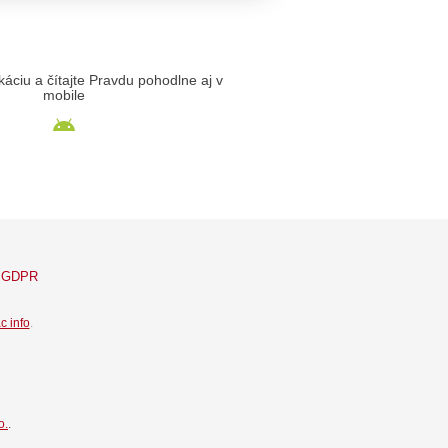
likáciu a čítajte Pravdu pohodlne aj v
mobile
GDPR
c info
.
o.
.