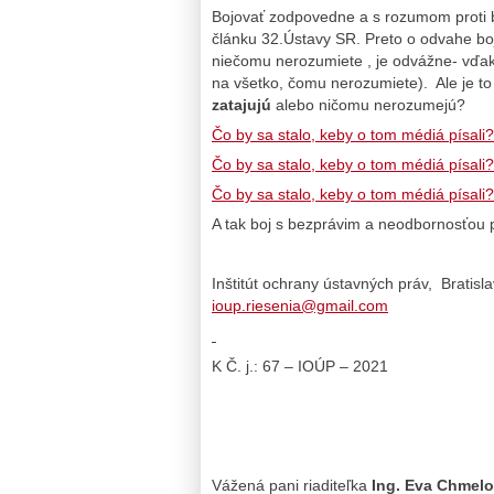
Bojovať zodpovedne a s rozumom proti be
článku 32.Ústavy SR. Preto o odvahe boja
niečomu nerozumiete , je odvážne- vďak
na všetko, čomu nerozumiete). Ale je to 
zatajujú
alebo ničomu nerozumejú?
Čo by sa stalo, keby o tom médiá písali
Čo by sa stalo, keby o tom médiá písali
Čo by sa stalo, keby o tom médiá písali?
A tak boj s bezprávim a neodbornosťou 
Inštitút ochrany ústav
ioup.riesenia@gmail.com
K Č. j.: 67 – IOÚP – 2021
Vážená pani riaditeľka
Ing. Eva Chmelo