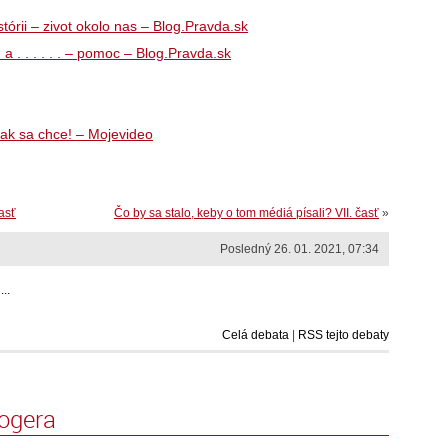
stórii – zivot okolo nas – Blog.Pravda.sk
a . . . . . . – pomoc – Blog.Pravda.sk
 ak sa chce! – Mojevideo
asť
Čo by sa stalo, keby o tom médiá písali? VII. časť
»
Posledný 26. 01. 2021, 07:34
..
Celá debata
|
RSS tejto debaty
logera