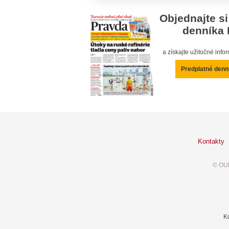
Objednajte si
denníka 
a získajte užitočné inf
Predplatné denn
Kontakty
© OUR
K