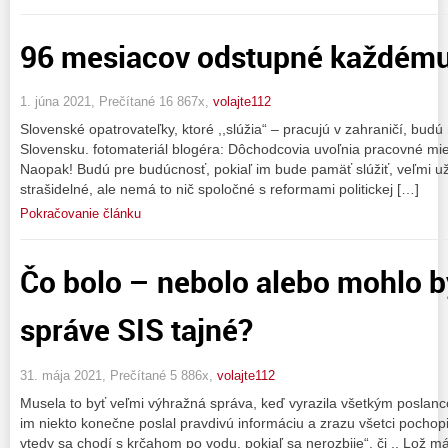
96 mesiacov odstupné každému p
1. júna 2021, Prečítané 16 867x,
volajte112
Slovenské opatrovateľky, ktoré ,,slúžia“ – pracujú v zahraničí, bu
Slovensku. fotomateriál blogéra: Dôchodcovia uvoľnia pracovné mie
Naopak! Budú pre budúcnosť, pokiaľ im bude pamäť slúžiť, veľmi už
strašidelné, ale nemá to nič spoločné s reformami politickej […]
Pokračovanie článku
Čo bolo – nebolo alebo mohlo by
správe SIS tajné?
31. mája 2021, Prečítané 5 886x,
volajte112
Musela to byť veľmi výhražná správa, keď vyrazila všetkým poslanc
im niekto konečne poslal pravdivú informáciu a zrazu všetci pochopi
vtedy sa chodí s krčahom po vodu, pokiaľ sa nerozbije“, či ,, Lož 