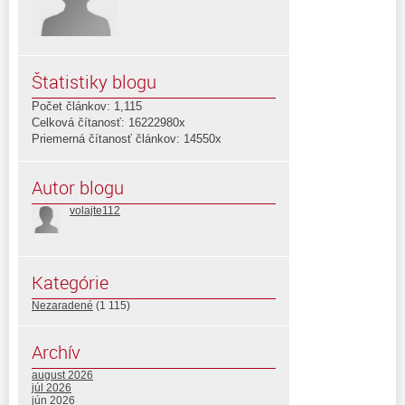
Štatistiky blogu
Počet článkov: 1,115
Celková čítanosť: 16222980x
Priemerná čítanosť článkov: 14550x
Autor blogu
volajte112
Kategórie
Nezaradené
(1 115)
Archív
august 2026
júl 2026
jún 2026