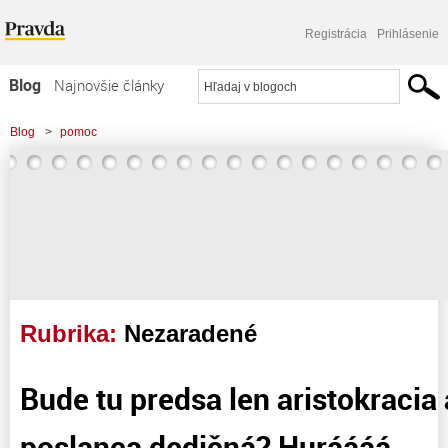
Registrácia
Prihlásenie
Blog
Najnovšie články
Najčítanejšie články
Blog
>
pomoc
Najkomentovanejšie články
Zoznam blogov
Komerčné blogy
Rubrika:
Nezaradené
Bude tu predsa len aristokracia 
poslanca dedičná? Huráááá …