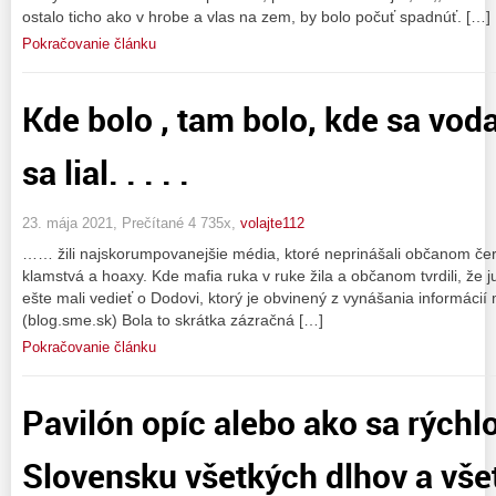
ostalo ticho ako v hrobe a vlas na zem, by bolo počuť spadnúť. […]
Pokračovanie článku
Kde bolo , tam bolo, kde sa vod
sa lial. . . . .
23. mája 2021, Prečítané 4 735x,
volajte112
…… žili najskorumpovanejšie média, ktoré neprinášali občanom čer
klamstvá a hoaxy. Kde mafia ruka v ruke žila a občanom tvrdili, že 
ešte mali vedieť o Dodovi, ktorý je obvinený z vynášania informácií 
(blog.sme.sk) Bola to skrátka zázračná […]
Pokračovanie článku
Pavilón opíc alebo ako sa rýchl
Slovensku všetkých dlhov a vše