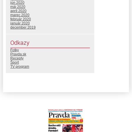
jún 2020
máj 2020
apríl 2020
marec 2020
február 2020
január 2020
december 2019
Odkazy
Fotky
Pravda.sk
Recepty
Šport
TV program