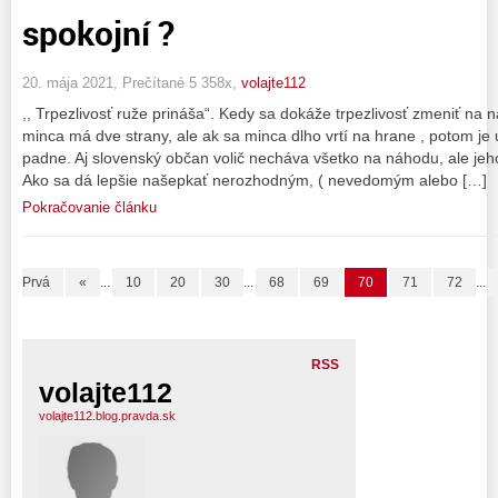
spokojní ?
20. mája 2021, Prečítané 5 358x,
volajte112
,, Trpezlivosť ruže prináša“. Kedy sa dokáže trpezlivosť zmeniť na 
minca má dve strany, ale ak sa minca dlho vrtí na hrane , potom je 
padne. Aj slovenský občan volič necháva všetko na náhodu, ale jeho 
Ako sa dá lepšie našepkať nerozhodným, ( nevedomým alebo […]
Pokračovanie článku
Prvá
«
...
10
20
30
...
68
69
70
71
72
...
RSS
volajte112
volajte112.blog.pravda.sk