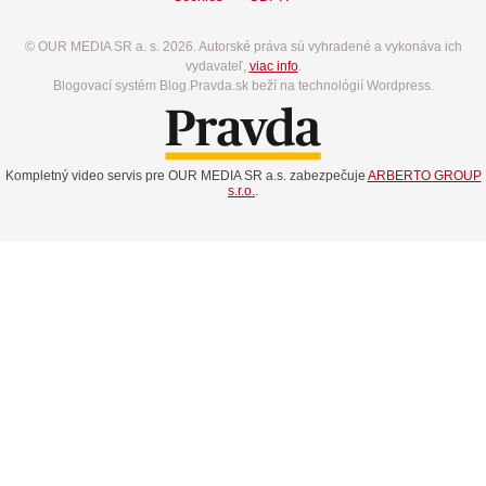
© OUR MEDIA SR a. s. 2026. Autorské práva sú vyhradené a vykonáva ich
vydavateľ,
viac info
.
Blogovací systém Blog.Pravda.sk beží na technológií Wordpress.
Kompletný video servis pre OUR MEDIA SR a.s. zabezpečuje
ARBERTO GROUP
s.r.o.
.