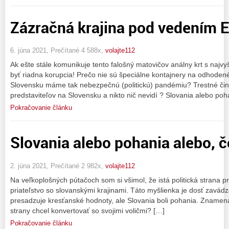
Zázračná krajina pod vedením 
6. júna 2021, Prečítané 4 588x,
volajte112
Ak ešte stále komunikuje tento falošný matovičov análny krt s najvy
byť riadna korupcia! Prečo nie sú špeciálne kontajnery na odhodené
Slovensku máme tak nebezpečnú (politickú) pandémiu? Trestné čin
predstaviteľov na Slovensku a nikto nič nevidí ? Slovania alebo poh
Pokračovanie článku
Slovania alebo pohania alebo, 
2. júna 2021, Prečítané 2 982x,
volajte112
Na veľkoplošných pútačoch som si všimol, že istá politická strana p
priateľstvo so slovanskými krajinami. Táto myšlienka je dosť zavádz
presadzuje kresťanské hodnoty, ale Slovania boli pohania. Znamená to
strany chcel konvertovať so svojimi voličmi? […]
Pokračovanie článku