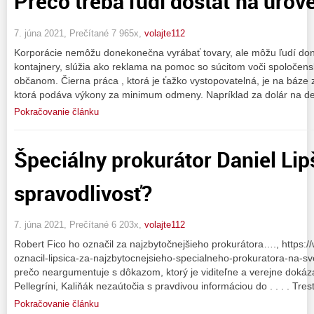
Prečo treba ľudí dostať na úro
7. júna 2021, Prečítané 7 965x,
volajte112
Korporácie nemôžu donekonečna vyrábať tovary, ale môžu ľudí don
kontajnery, slúžia ako reklama na pomoc so súcitom voči spoločens
občanom. Čierna práca , ktorá je ťažko vystopovatelná, je na báze z
ktorá podáva výkony za minimum odmeny. Napríklad za dolár na d
Pokračovanie článku
Špeciálny prokurátor Daniel Lip
spravodlivosť?
7. júna 2021, Prečítané 6 203x,
volajte112
Robert Fico ho označil za najzbytočnejšieho prokurátora…., https:/
oznacil-lipsica-za-najzbytocnejsieho-specialneho-prokuratora-na-sve
prečo neargumentuje s dôkazom, ktorý je viditeľne a verejne dokáz
Pellegríni, Kaliňák nezaútočia s pravdivou informáciou do . . . . Tres
Pokračovanie článku