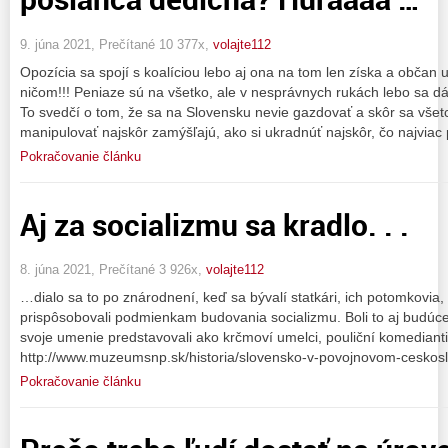
9. júna 2021, Prečítané 10 377x,
volajte112
Opozícia sa spojí s koalíciou lebo aj ona na tom len získa a obča
ničom!!! Peniaze sú na všetko, ale v nesprávnych rukách lebo sa dá
To svedčí o tom, že sa na Slovensku nevie gazdovať a skôr sa všet
manipulovať najskôr zamýšľajú, ako si ukradnúť najskôr, čo najviac
Pokračovanie článku
Aj za socializmu sa kradlo. . .
8. júna 2021, Prečítané 3 926x,
volajte112
…dialo sa to po znárodnení, keď sa bývalí statkári, ich potomkovia, k
prispôsobovali podmienkam budovania socializmu. Boli to aj budúce 
svoje umenie predstavovali ako krčmoví umelci, pouliční komediant
http://www.muzeumsnp.sk/historia/slovensko-v-povojnovom-ceskos
Pokračovanie článku