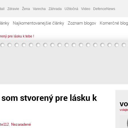
tail
Zdravie
Žena
Varecha
Záhrada
Užitočná
Video
DefenceNews
lánky
Najkomentovanejšie články
Zoznam blogov
Komerčné blog
orený pre lásku k tebe !
ol som stvorený pre lásku k
vo
volaj
jte112
,
Nezaradené