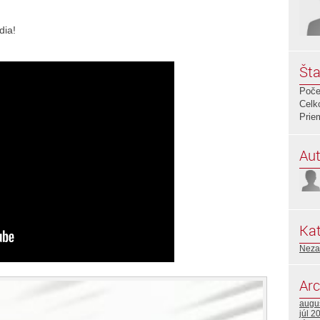
dia!
Šta
Poče
Celk
Prie
Aut
Kat
Neza
Arc
augu
júl 2