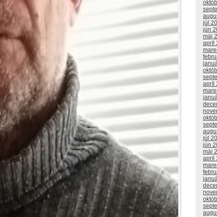
októ
sept
augu
júl 2
jún 
máj 
apríl
mare
febr
janu
októ
sept
apríl
mare
janu
dece
nove
októ
sept
augu
júl 2
jún 
máj 
apríl
mare
febr
janu
dece
nove
októ
sept
augu