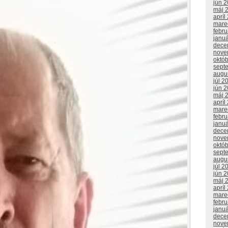
jún 
máj 
apríl
mare
febr
janu
dece
nove
októ
sept
augu
júl 2
jún 
máj 
apríl
mare
febr
janu
dece
nove
októ
sept
augu
júl 2
jún 
máj 
apríl
mare
febr
janu
dece
nove