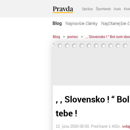
Správy
Športweb
Auto
Kok
Blog
Najnovšie články
Najčítanejšie č
Blog
>
pomoc
>
, , Slovensko ! " Bol som stv
, , Slovensko ! “ B
tebe !
12. júna 2026 08:50
, Prečítané 1 442x,
vola