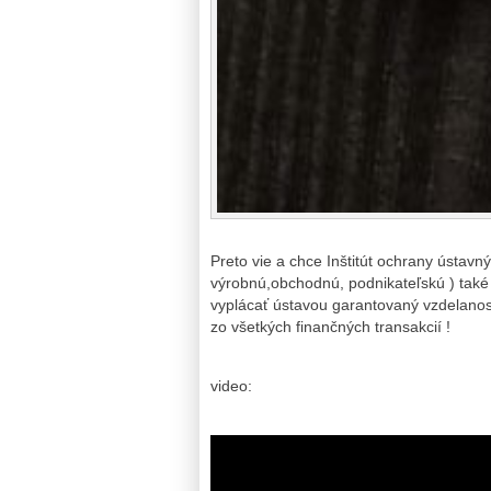
Preto vie a chce Inštitút ochrany ústav
výrobnú,obchodnú, podnikateľskú ) tak
vyplácať ústavou garantovaný vzdelanost
zo všetkých finančných transakcií !
video: