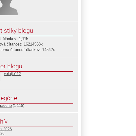
tistiky blogu
t článkov: 1,115
ová čítanosť: 16214538x
merná čítanosť článkov: 14542x
or blogu
volajte112
egórie
radené
(1 115)
hív
st 2026
026