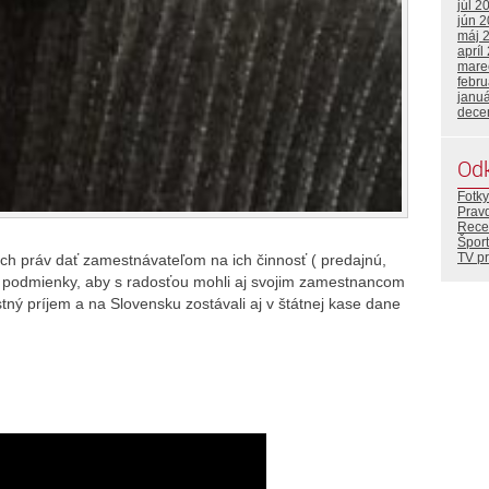
júl 2
jún 
máj 
apríl
mare
febr
janu
dece
Od
Fotky
Prav
Rece
Šport
TV p
ných práv dať zamestnávateľom na ich činnosť ( predajnú,
é podmienky, aby s radosťou mohli aj svojim zamestnancom
ný príjem a na Slovensku zostávali aj v štátnej kase dane