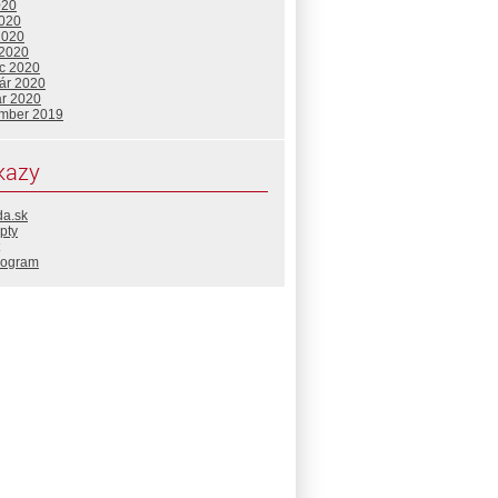
020
2020
2020
 2020
c 2020
uár 2020
ár 2020
mber 2019
kazy
da.sk
pty
rogram