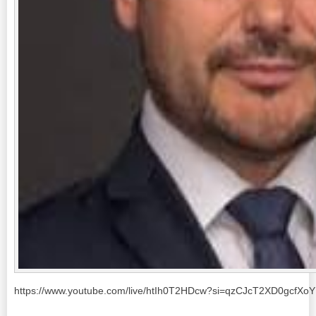
https://www.youtube.com/live/htIh0T2HDcw?si=qzCJcT2XD0gcfXoY