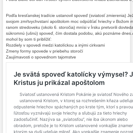
Podľa kresťanskej tradície ustanovil spoveď (sviatosť zmierenia) Ježi
svojom zmŕtvychvstaní apoštolom moc odpúšťať hriechy v Božom m
ranom stredoveku (okolo 6. storočia) mnísi v Írsku pretvorili dovted
súkromnú (ušnú) spoveď, čím dostala podobu, akú poznáme dnes.Ak
mohol by som ti priblížiť:
Rozdiely v spovedi medzi katolíckou a inými cirkvami
Zmeny formy spovede v priebehu storočí
Zaujímavosti o spovednom tajomstve