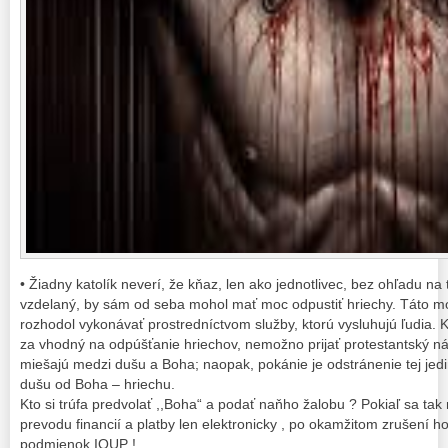
• Žiadny katolík neverí, že kňaz, len ako jednotlivec, bez ohľadu na
vzdelaný, by sám od seba mohol mať moc odpustiť hriechy. Táto mo
rozhodol vykonávať prostredníctvom služby, ktorú vysluhujú ľudia.
za vhodný na odpúšťanie hriechov, nemožno prijať protestantský ná
miešajú medzi dušu a Boha; naopak, pokánie je odstránenie tej jedi
dušu od Boha – hriechu.
Kto si trúfa predvolať ,,Boha“ a podať naňho žalobu ? Pokiaľ sa tak
prevodu financií a platby len elektronicky , po okamžitom zrušení ho
podmienok IOUP !