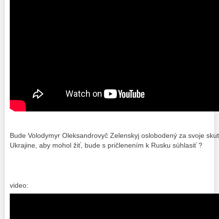
Bude Volodymyr Oleksandrovyč Zelenskyj oslobodený za svoje skutky,
Ukrajine, aby mohol žiť, bude s pričlenením k Rusku súhlasiť ?
video: