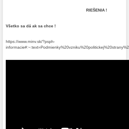
RIEŠENIA !
Všetko sa dá ak sa chce !
https://www.minv.sk/?psph-
informacie#:~:text=Podmienky%20vzniku%20politickej%20st