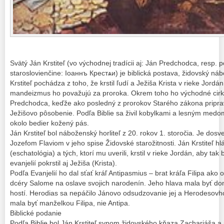
Svätý Ján Krstiteľ (vo východnej tradícii aj: Ján Predchodca, resp.
staroslovienčine: Іоаннъ Крестѧи) je biblická postava, židovský ná
Krstiteľ pochádza z toho, že krstil ľudí a Ježiša Krista v rieke Jordá
mandeizmus ho považujú za proroka. Okrem toho ho východné cirkv
Predchodca, keďže ako posledný z prorokov Starého zákona priprav
Ježišovo pôsobenie. Podľa Biblie sa živil kobylkami a lesným medom.
okolo bedier kožený pás.
Ján Krstiteľ bol náboženský horliteľ z 20. rokov 1. storočia. Je d
Jozefom Flaviom v jeho spise Židovské starožitnosti. Ján Krstiteľ hl
(eschatológia) a tých, ktorí mu uverili, krstil v rieke Jordán, aby tak
evanjelií pokrstil aj Ježiša (Krista).
Podľa Evanjelií ho dal sťať kráľ Antipasmius – brat kráľa Filipa ako
dcéry Salome na oslave svojich narodenín. Jeho hlava mala byť do
hostí. Herodias sa nepáčilo Jánovo odsudzovanie jej a Herodesovh
mala byť manželkou Filipa, nie Antipa.
Biblické podanie
Podľa Biblie bol Ján Krstiteľ synom židovského kňaza Zachariáša a 