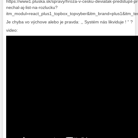
https://www1.pluska.sk/spravy/hroza-v-cesku-deviatak-predstupil-pr
nechal-aj-list-na-rozlucku?
itm_modul=react_plus1_topbox_topvyber&itm_brand=plus1&itm_te
Je chyba vo výchove alebo je pravda: ,, Systém nás likviduje ! “ ?
video: