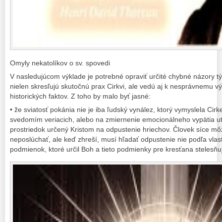
Omyly nekatolíkov o sv. spovedi
V nasledujúcom výklade je potrebné opraviť určité chybné názory týka
nielen skresľujú skutočnú prax Cirkvi, ale vedú aj k nesprávnemu vý
historických faktov. Z toho by malo byť jasné:
• že sviatosť pokánia nie je iba ľudský vynález, ktorý vymyslela Ci
svedomím veriacich, alebo na zmiernenie emocionálneho vypätia utr
prostriedok určený Kristom na odpustenie hriechov. Človek síce m
neposlúchať, ale keď zhreší, musí hľadať odpustenie nie podľa vla
podmienok, ktoré určil Boh a tieto podmienky pre kresťana stelesňuj