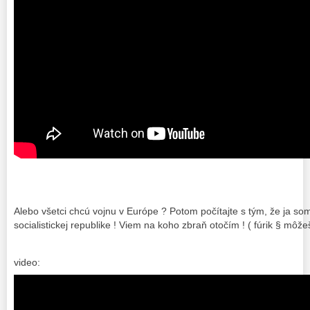
Alebo všetci chcú vojnu v Európe ? Potom počítajte s tým, že ja so
socialistickej republike ! Viem na koho zbraň otočím ! ( fúrik § môže
video: