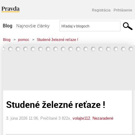
Registrácia
Prihlásenie
Blog
Najnovšie články
Najčítanejšie články
Blog
>
pomoc
>
Studené železné reťaze !
Najkomentovanejšie články
Zoznam blogov
Komerčné blogy
Studené železné reťaze !
3. júna 2026 11:06
, Prečítané 3 822x,
volajte112
,
Nezaradené