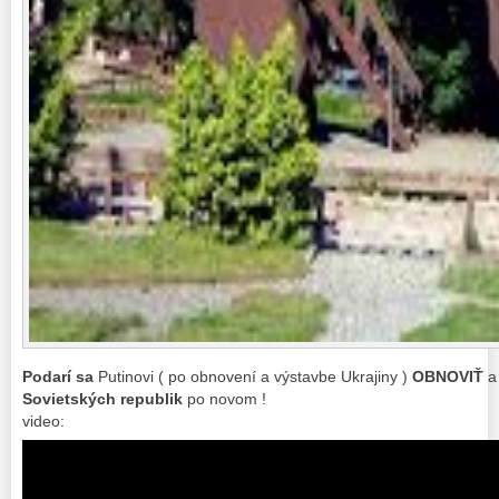
Podarí sa
Putinovi ( po obnovení a výstavbe Ukrajiny )
OBNOVIŤ
a
Sovietských republik
po novom !
video: