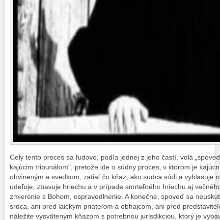
Celý tento proces sa ľudovo, podľa jednej z jeho častí, volá „spove
kajúcim tribunálom“, pretože ide o súdny proces, v ktorom je kajúc
obvineným a svedkom, zatiaľ čo kňaz, ako sudca súdi a vyhlasuje ro
udeľuje, zbavuje hriechu a v prípade smrteľného hriechu aj večného
zmierenie s Bohom, ospravedlnenie. A konečne, spoveď sa neuskuto
srdca, ani pred laickým priateľom a obhajcom, ani pred predstaviteľ
náležite vysväteným kňazom s potrebnou jurisdikciou, ktorý je vyba