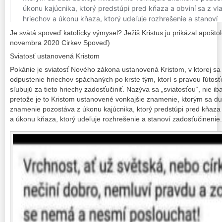
Je svätá spoveď katolícky výmysel? Ježiš Kristus ju prikázal apošt
novembra 2020 Cirkev Spoveď)
Sviatosť ustanovená Kristom
Pokánie je sviatosť Nového zákona ustanovená Kristom, v ktorej s
odpustenie hriechov spáchaných po krste tým, ktorí s pravou ľútosť
sľubujú za tieto hriechy zadosťučiniť. Nazýva sa „sviatosťou“, nie
pretože je to Kristom ustanovené vonkajšie znamenie, ktorým sa duš
znamenie pozostáva z úkonu kajúcnika, ktorý predstúpi pred kňaza 
a úkonu kňaza, ktorý udeľuje rozhrešenie a stanoví zadosťučinenie.