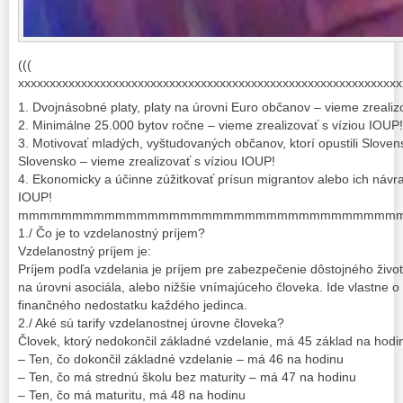
(((
xxxxxxxxxxxxxxxxxxxxxxxxxxxxxxxxxxxxxxxxxxxxxxxxxxxxxxxxxxxxx
1. Dvojnásobné platy, platy na úrovni Euro občanov – vieme zrealiz
2. Minimálne 25.000 bytov ročne – vieme zrealizovať s víziou IOUP!
3. Motivovať mladých, vyštudovaných občanov, ktorí opustili Slove
Slovensko – vieme zrealizovať s víziou IOUP!
4. Ekonomicky a účinne zúžitkovať prísun migrantov alebo ich návrat
IOUP!
mmmmmmmmmmmmmmmmmmmmmmmmmmmmmmmmmmm
1./ Čo je to vzdelanostný príjem?
Vzdelanostný príjem je:
Príjem podľa vzdelania je príjem pre zabezpečenie dôstojného živo
na úrovni asociála, alebo nižšie vnímajúceho človeka. Ide vlastne 
finančného nedostatku každého jedinca.
2./ Aké sú tarify vzdelanostnej úrovne človeka?
Človek, ktorý nedokončil základné vzdelanie, má 45 základ na hodi
– Ten, čo dokončil základné vzdelanie – má 46 na hodinu
– Ten, čo má strednú školu bez maturity – má 47 na hodinu
– Ten, čo má maturitu, má 48 na hodinu