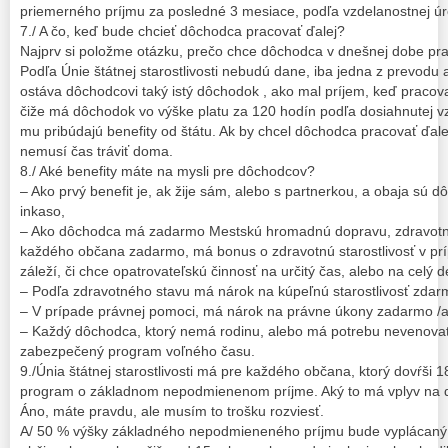
priemerného príjmu za posledné 3 mesiace, podľa vzdelanostnej ú
7./ A čo, keď bude chcieť dôchodca pracovať ďalej?
Najprv si položme otázku, prečo chce dôchodca v dnešnej dobe pra
Podľa Únie štátnej starostlivosti nebudú dane, iba jedna z prevo
ostáva dôchodcovi taký istý dôchodok , ako mal príjem, keď pracova
čiže má dôchodok vo výške platu za 120 hodín podľa dosiahnutej v
mu pribúdajú benefity od štátu. Ak by chcel dôchodca pracovať ďale
nemusí čas tráviť doma.
8./ Aké benefity máte na mysli pre dôchodcov?
– Ako prvý benefit je, ak žije sám, alebo s partnerkou, a obaja sú
inkaso,
– Ako dôchodca má zadarmo Mestskú hromadnú dopravu, zdravotnú s
každého občana zadarmo, má bonus o zdravotnú starostlivosť v prí
záleží, či chce opatrovateľskú činnosť na určitý čas, alebo na celý
– Podľa zdravotného stavu má nárok na kúpeľnú starostlivosť zdar
– V prípade právnej pomoci, má nárok na právne úkony zadarmo /al
– Každý dôchodca, ktorý nemá rodinu, alebo má potrebu nevenovať
zabezpečený program voľného času.
9./Únia štátnej starostlivosti má pre každého občana, ktorý dovŕši 
program o základnom nepodmienenom príjme. Aký to má vplyv na
Áno, máte pravdu, ale musím to trošku rozviesť.
A/ 50 % výšky základného nepodmieneného príjmu bude vyplácaný 