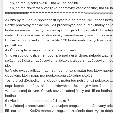
– Ten, čo má vysokú školu – má 49 na hodinu
– Ten, čo má doktorát a všelijaké nadstavby vzdelanostné, má 50 n
mmmmmmmmmmmmmmmmmmmmmmmmmmmmmmmmmmm
3./ Ako by to v novej spoločnosti vyzeralo na pracovisku počas b
Bežný pracovný mesiac má 120 pracovných hodín. Maximálny dovo
hodín na mesiac. Každý nadčas aj v noci je 50 % príplatok. Dovole
nadrobiť, ak chce mesiac dovolenky zamestnanec, musí 3 mesiace 
Pri čerpaní dovolenky mu je týchto 120 hodín nadrobených vyplat
príplatkom.
4./ Čo ak spláca nejakú pôžičku, alebo úver?
V novej spoločnosti, sme hovorili, a naďalej tvrdíme, nebudú žia
splácať pôžičku z nadčasových príplatkov, alebo z nadčasových hod
ide.
5./ Viete uviesť príklad, napr. zamestnanca s maturitou, ktorý naprie
človekom, ktorý napr. má neukončenú základnú školu?
Tesne pred dôchodkom si človek s maturitou netrúfol už pokračovať v
napr. kopáča kanálov, alebo upratovačku. Rozdiel je v tom, že on b
vzdelanostnej úrovne. Človek bez základnej školy má 45 na hodinu
hodinu.
6./ Ako je to s odchodom do dôchodku ?
Únia štátnej starostlivosti má vo svojom programe naplánovaný o
55. narodenín. Keďže máme v programe zrušenie daní, výška dôcho