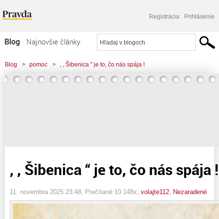
Registrácia
Prihlásenie
Blog
Najnovšie články
Najčítanejšie články
Blog
>
pomoc
>
, , Šibenica " je to, čo nás spája !
Najkomentovanejšie články
Zoznam blogov
Komerčné blogy
, , Šibenica “ je to, čo nás spája !
11. novembra 2025 23:48
, Prečítané 10 148x,
volajte112
,
Nezaradené