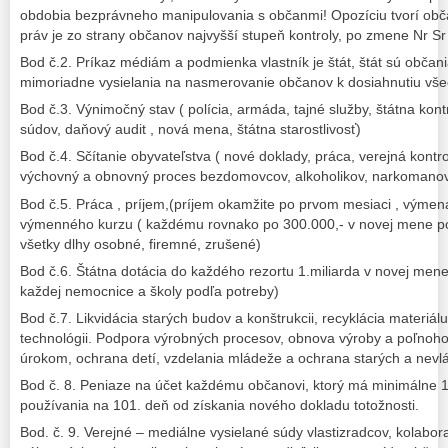
obdobia bezprávneho manipulovania s občanmi! Opozíciu tvorí obča
práv je zo strany občanov najvyšší stupeň kontroly, po zmene Nr Sr n
Bod č.2. Príkaz médiám a podmienka vlastník je štát, štát sú občan
mimoriadne vysielania na nasmerovanie občanov k dosiahnutiu vše
Bod č.3. Výnimočný stav ( polícia, armáda, tajné služby, štátna kontr
súdov, daňový audit , nová mena, štátna starostlivosť)
Bod č.4. Sčítanie obyvateľstva ( nové doklady, práca, verejná kontro
výchovný a obnovný proces bezdomovcov, alkoholikov, narkomanov
Bod č.5. Práca , príjem,(príjem okamžite po prvom mesiaci , výme
výmenného kurzu ( každému rovnako po 300.000,- v novej mene po 
všetky dlhy osobné, firemné, zrušené)
Bod č.6. Štátna dotácia do každého rezortu 1.miliarda v novej mene.
každej nemocnice a školy podľa potreby)
Bod č.7. Likvidácia starých budov a konštrukcii, recyklácia materiál
technológii. Podpora výrobných procesov, obnova výroby a poľnoh
úrokom, ochrana detí, vzdelania mládeže a ochrana starých a nev
Bod č. 8. Peniaze na účet každému občanovi, ktorý má minimálne 1
používania na 101. deň od získania nového dokladu totožnosti.
Bod. č. 9. Verejné – mediálne vysielané súdy vlastizradcov, kolabor