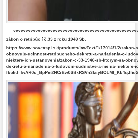
xxxxxxxxxxxxxxxxxxxxxxxxxxxxxxxxxxxxxxxxxxxxxxxxxx
zákon o retribúcií č.33 z roku 1948 Sb.
https://www.noveaspi.sk/products/lawText/1/17014/1/2/zakon-
obnovuje-ucinnost-retribucneho-dekretu-a-nariadenia-o-ludo
niektere-ich-ustanovenia/zakon-c-33-1948-sb-ktorym-sa-obnov
dekretu-a-nariadenia-o-ludovom-sudnictve-a-menia-niektere-
fbclid=IwAR0o_BpPm2NCrBw0SBxRSVn3ksyBOLMl_Kb4qJfi