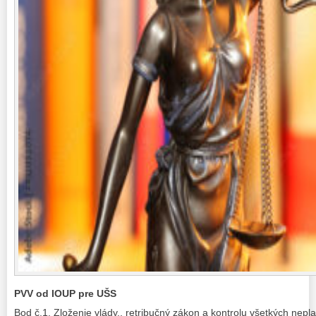
PVV od IOUP pre UŠS
Bod č.1. Zloženie vlády., retribučný zákon a kontrolu všetkých nepla