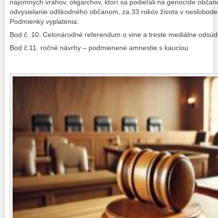
nájomných vrahov, oligarchov, ktorí sa podieľali na genocíde občano
odvysielanie odškodného občanom, za 33 rokov života v neslobode
Podmienky vyplatenia.
Bod č. 10. Celonárodné referendum o vine a treste mediálne odsúd
Bod č.11. ročné návrhy – podmienené amnestie s kauciou