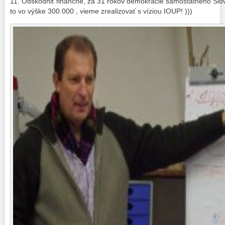
11. Odškodniť finančne, za 31 rokov demokracie samostatného Slo
to vo výške 300.000 , vieme zrealizovať s víziou IOUP! )))