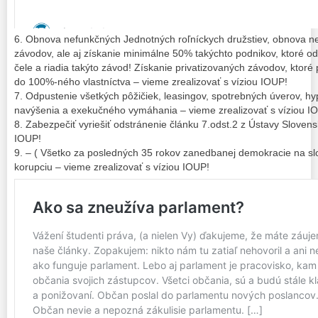
6. Obnova nefunkčných Jednotných roľníckych družstiev, obnova n
závodov, ale aj získanie minimálne 50% takýchto podnikov, ktoré od 
čele a riadia takýto závod! Získanie privatizovaných závodov, ktoré p
do 100%-ného vlastníctva – vieme zrealizovať s víziou IOUP!
7. Odpustenie všetkých pôžičiek, leasingov, spotrebných úverov, hy
navýšenia a exekučného vymáhania – vieme zrealizovať s víziou I
8. Zabezpečiť vyriešiť odstránenie článku 7.odst.2 z Ústavy Slovens
IOUP!
9. – ( Všetko za posledných 35 rokov zanedbanej demokracie na sl
korupciu – vieme zrealizovať s víziou IOUP!