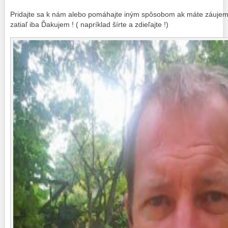
Pridajte sa k nám alebo pomáhajte iným spôsobom ak máte záujem a
zatiaľ iba Ďakujem ! ( napríklad šírte a zdieľajte !)