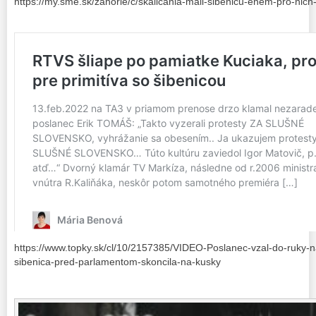
https://my.sme.sk/zahorie/c/skalicania-mali-sibenicu-enem-pro-nich-a
https://www.topky.sk/cl/10/2157385/VIDEO-Poslanec-vzal-do-ruky-n
sibenica-pred-parlamentom-skoncila-na-kusky