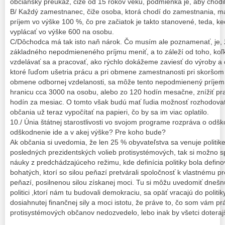
občiansky preukaz, čiže od 15 rokov veku, podmienka je, aby chodili
B/ Každý zamestnanec, čiže osoba, ktorá chodí do zamestnania, 
príjem vo výške 100 %, čo pre začiatok je takto stanovené, teda, 
vyplácať vo výške 600 na osobu.
C/Dôchodca má tak isto naň nárok. Čo musím ale poznamenať, je, 
základného nepodmieneného príjmu meniť, a to záleží od toho, koľk
vzdelávať sa a pracovať, ako rýchlo dokážeme zaviesť do výroby a 
ktoré ľuďom ušetria prácu a pri obmene zamestnanosti pri skoršo
obmene odbornej vzdelanosti, sa môže tento nepodmienený príje
hranicu cca 3000 na osobu, alebo zo 120 hodín mesačne, znížiť p
hodín za mesiac. O tomto však budú mať ľudia možnosť rozhodovať
občania už teraz vypočítať na papieri, čo by sa im viac oplatilo.
10./ Únia štátnej starostlivosti vo svojom programe rozpráva o od
odškodnenie ide a v akej výške? Pre koho bude?
Ak občania si uvedomia, že len 25 % obyvateľstva sa venuje politik
posledných prezidentských volieb protisystémových, tak si možno 
náuky z predchádzajúceho režimu, kde definícia politiky bola defin
bohatých, ktorí so silou peňazí pretvárali spoločnosť k vlastnému p
peňazí, posilnenou silou získanej moci. Tu si môžu uvedomiť dnešn
politici ,ktorí nám tu budovali demokraciu, sa opäť vracajú do politi
dosiahnutej finančnej sily a moci istotu, že práve to, čo som vám p
protisystémových občanov nedozvedelo, lebo inak by všetci doterajší 