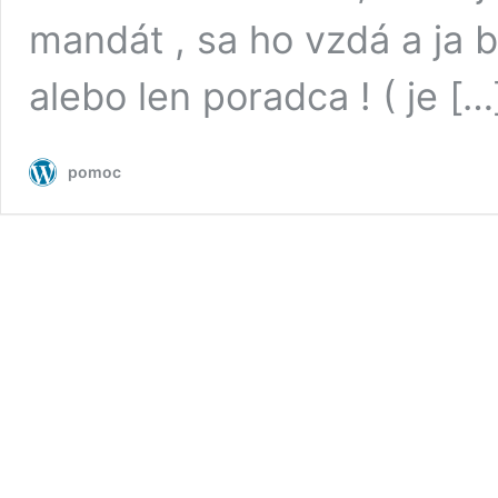
mandát , sa ho vzdá a ja 
alebo len poradca ! ( je […
pomoc