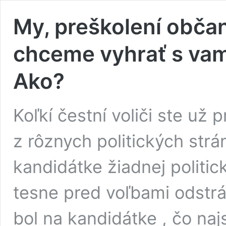
My, preškolení občani
chceme vyhrať s vam
Ako?
Koľkí čestní voliči ste už 
z rôznych politických str
kandidátke žiadnej politic
tesne pred voľbami odstrán
bol na kandidátke , čo naj