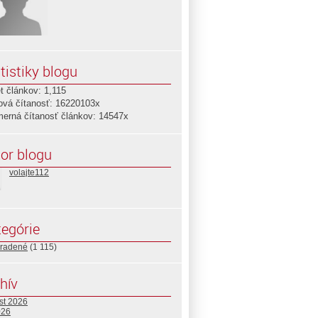
tistiky blogu
t článkov: 1,115
ová čítanosť: 16220103x
merná čítanosť článkov: 14547x
or blogu
volajte112
egórie
radené
(1 115)
hív
st 2026
026