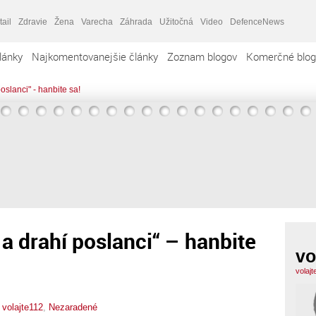
tail
Zdravie
Žena
Varecha
Záhrada
Užitočná
Video
DefenceNews
lánky
Najkomentovanejšie články
Zoznam blogov
Komerčné blog
slanci" - hanbite sa!
a drahí poslanci“ – hanbite
vo
volaj
,
volajte112
,
Nezaradené