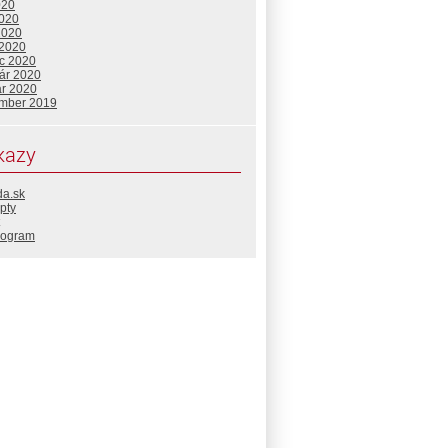
020
2020
2020
 2020
c 2020
uár 2020
ár 2020
mber 2019
kazy
da.sk
pty
rogram