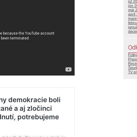
júl 2
jún 
máj 
apríl
mare
febr
janu
dece
Od
Fotky
Prav
Rece
Šport
TV p