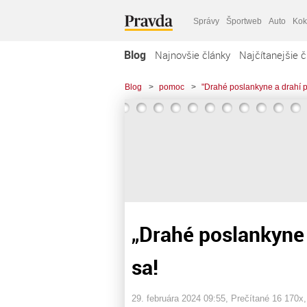
Správy
Športweb
Auto
Kok
Blog
Najnovšie články
Najčítanejšie č
Blog
>
pomoc
>
"Drahé poslankyne a drahí po
„Drahé poslankyne 
sa!
29. februára 2024 09:55
, Prečítané 16 170x