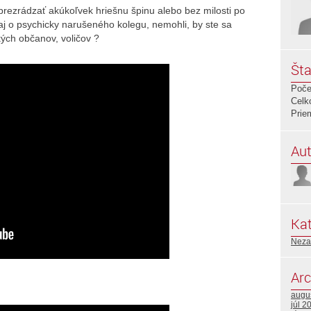
rezrádzať akúkoľvek hriešnu špinu alebo bez milosti po
ť aj o psychicky narušeného kolegu, nemohli, by ste sa
ých občanov, voličov ?
Šta
Poče
Celk
Prie
Aut
Kat
Neza
Arc
augu
júl 2