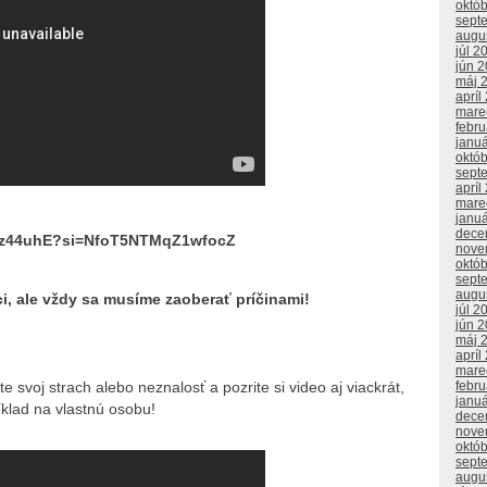
októ
sept
augu
júl 2
jún 
máj 
apríl
mare
febr
janu
októ
sept
apríl
mare
janu
dece
qLz44uhE?si=NfoT5NTMqZ1wfocZ
nove
októ
sept
augu
ci, ale vždy sa musíme zaoberať príčinami!
júl 2
jún 
máj 
apríl
mare
febr
 svoj strach alebo neznalosť a pozrite si video aj viackrát,
janu
íklad na vlastnú osobu!
dece
nove
októ
sept
augu