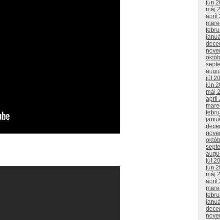
jún 
máj 
apríl
mare
febr
janu
dece
nove
októ
sept
augu
júl 2
jún 
máj 
apríl
mare
febr
janu
dece
nove
októ
sept
augu
júl 2
jún 
máj 
apríl
mare
febr
janu
dece
nove