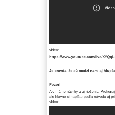
video:
https://www.youtube.com/live/XYQ
Je pravda, že sú medzi nami aj hlupá
Pozor!
Ale máme návrhy a aj riešenia! Prekonajte
ale hlavne si napíšte podľa návodu aj pr
video: