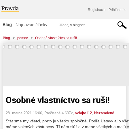
Registrácia
Prihlásenie
Blog
Najnovšie články
Najčítanejšie články
Blog
>
pomoc
>
Osobné vlastníctvo sa ruší!
Najkomentovanejšie články
Zoznam blogov
Komerčné blogy
Osobné vlastníctvo sa ruší!
28. marca 2021 16:06
, Prečítané 4 637x,
volajte112
,
Nezaradené
Štát sme my všetci, preto je všetko spoločné. Podľa Ústavy aj o v
máme volených zástupcov. Tí nám slúžia v mene všetkých a majú v