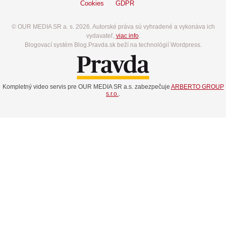
Cookies
GDPR
© OUR MEDIA SR a. s. 2026. Autorské práva sú vyhradené a vykonáva ich
vydavateľ,
viac info
.
Blogovací systém Blog.Pravda.sk beží na technológií Wordpress.
Kompletný video servis pre OUR MEDIA SR a.s. zabezpečuje
ARBERTO GROUP
s.r.o.
.