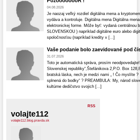
PozóóóóóóóR !
04.08.2026
Je naozaj veľký rozdiel digitálna mena a kryptomen
vydáva a kontroluje. Digitálna mena Digitálna mena
elektronickej forme. Môže byť: vydaná centrálnou b
SLOVENSKOU ) napríklad digitálne euro alebo digi
spoločnosťou (napríklad kredity v [...]
Vaše podanie bolo zaevidované pod čí
31.07.2026
Toto je automatická správa, prosím neodpovedajte!
Slovenskej republiky“,Štefánikova 2,P.O. Box 128,8
bratská láska, nech je medzi nami „ ! Čo myslíte 
splnená do bodky“ ? PREAMBULA: My, národ sloven
kultúrne dedičstvo svojich [...]
RSS
volajte112
volajte112.blog.pravda.sk