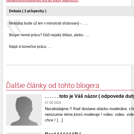
najskorumpovanejšiu počas vlády Matoviča?
Debata ( 3 príspevky )
Nebodaj bude už ten v minulosti sľubovaný -... ...
Bloger nemá prácu? Dáš nejaký dôkaz, alebo... ...
Nájdi si konečne prácu. ...
Ďalšie články od tohto blogera
. . . . . . toto je Váš názor ( odpovede dut
07.08.2026
Nezabúdajme !! Keď dostane otázku moderátor, cíti
nerozumie téme,ktorú moderuje ! video: video. vid
chce ! [...]