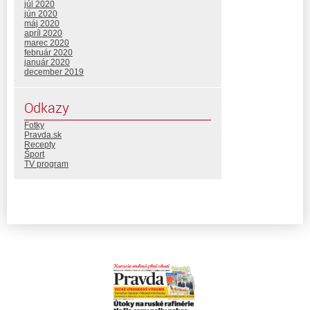
júl 2020
jún 2020
máj 2020
apríl 2020
marec 2020
február 2020
január 2020
december 2019
Odkazy
Fotky
Pravda.sk
Recepty
Šport
TV program