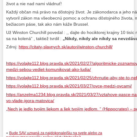
život a nie nad nami vládnuť!
Každý občan má právo na dôstojný život. Je zákonodarca a jeho ná
vytvoril zákon ma všeobecnú pomoc a ochranu dôstojného života, ni
bežiacom páse, tak ako nám káže Brussel.
Už Winston Churchill povedal : ,, dajte do hociktorej krajiny 10 ti
sa na kolená“ , taktiež tvrdil :
„Nikdy, nikdy ale nikdy sa nevzdáva
Zdroj:
https://citaty-slavnych.sk/autori/winston-churchill/
https://volajte112.blog.pravda.sk/2021/02/27/algoritmicke-zozna
medzi-sebou-vediet-komunikovat-ako-ludia/
https://volajte112.blog.pravda.sk/2021/02/25/zhrnutie-aby-ste-to-ne
https://volajte112.blog.pravda.sk/2021/03/27/ovce-medzi-ovcami/
https://anzelma1234.blog.pravda.sk/2021/03/27/vztahove-pasce-na-
vo-vlade-igora-matovica/
„Nech je jedlo tvojim liekom a liek tvojím jedlom. “ (Hippocrates) –
«
Bude SAV uznaná za najdokonalejšiu na svete alebo za