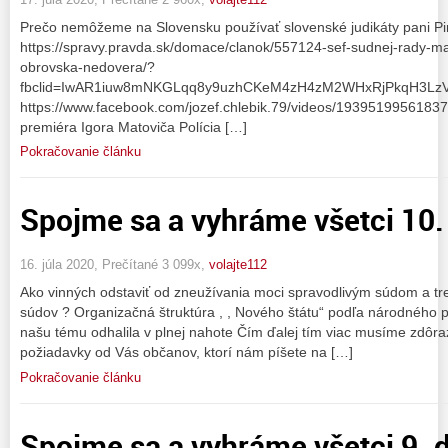
Prečo nemôžeme na Slovensku používať slovenské judikáty pani Pi
https://spravy.pravda.sk/domace/clanok/557124-sef-sudnej-rady-m
obrovska-nedovera/?
fbclid=IwAR1iuw8mNKGLqq8y9uzhCKeM4zH4zM2WHxRjPkqH3LzV
https://www.facebook.com/jozef.chlebik.79/videos/19395199561837
premiéra Igora Matoviča Polícia […]
Pokračovanie článku
Spojme sa a vyhráme všetci 10. 
16. júla 2020, Prečítané 3 099x,
volajte112
Ako vinných odstaviť od zneužívania moci spravodlivým súdom a t
súdov ? Organizačná štruktúra , , Nového štátu“ podľa národného
našu tému odhalila v plnej nahote Čím ďalej tím viac musíme zdôr
požiadavky od Vás občanov, ktorí nám píšete na […]
Pokračovanie článku
Spojme sa a vyhráme všetci 9. d