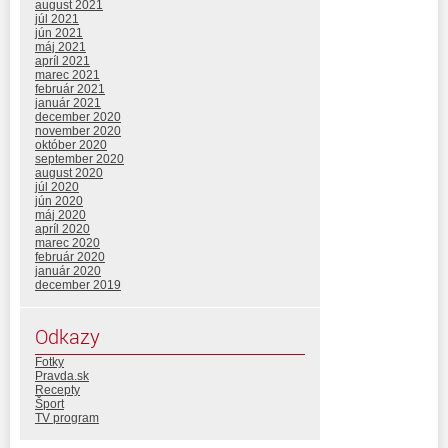
august 2021
júl 2021
jún 2021
máj 2021
apríl 2021
marec 2021
február 2021
január 2021
december 2020
november 2020
október 2020
september 2020
august 2020
júl 2020
jún 2020
máj 2020
apríl 2020
marec 2020
február 2020
január 2020
december 2019
Odkazy
Fotky
Pravda.sk
Recepty
Šport
TV program