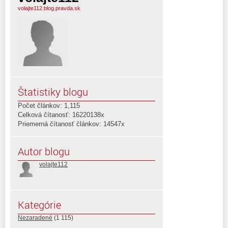
volajte112.blog.pravda.sk
Štatistiky blogu
Počet článkov: 1,115
Celková čítanosť: 16220138x
Priemerná čítanosť článkov: 14547x
Autor blogu
volajte112
Kategórie
Nezaradené
(1 115)