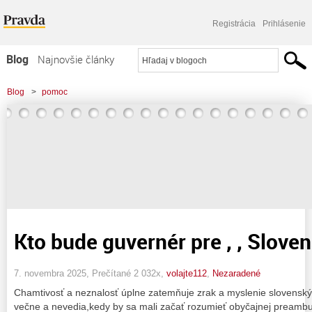
Registrácia
Prihlásenie
Blog
Najnovšie články
Najčítanejšie články
Blog
>
pomoc
Najkomentovanejšie články
Zoznam blogov
Komerčné blogy
Kto bude guvernér pre , , Slove
7. novembra 2025, Prečítané 2 032x,
volajte112
,
Nezaradené
Chamtivosť a neznalosť úplne zatemňuje zrak a myslenie slovenským
večne a nevedia,kedy by sa mali začať rozumieť obyčajnej preambu