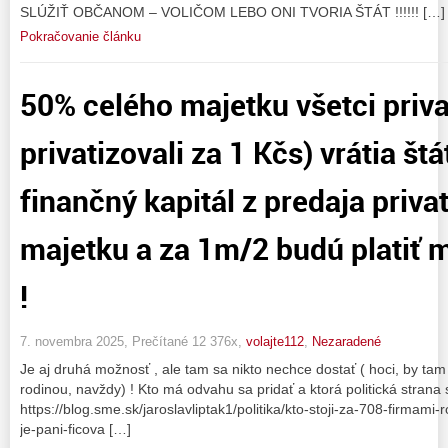
SLÚŽIŤ OBČANOM – VOLIČOM LEBO ONI TVORIA ŠTÁT !!!!!! […]
Pokračovanie článku
50% celého majetku všetci privati
privatizovali za 1 Kčs) vrátia štá
finančný kapitál z predaja priv
majetku a za 1m/2 budú platiť
!
7. novembra 2025, Prečítané 12 376x,
volajte112
,
Nezaradené
Je aj druhá možnosť , ale tam sa nikto nechce dostať ( hoci, by tam 
rodinou, navždy) ! Kto má odvahu sa pridať a ktorá politická strana 
https://blog.sme.sk/jaroslavliptak1/politika/kto-stoji-za-708-firmami-
je-pani-ficova […]