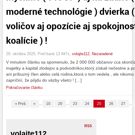
moderné technológie ) dvierka 
voličov aj opozície aj spokojnos
koalície ) !
29. októbra 2025, Prečítané 13 947x,
volajte112
,
Nezaradené
V minulom článku sa spomenulo, že 2 000 000 občanov cca skončia
majetky a kapitál zlodejov a podvodníkov,ktorý získali nečestne a
ani príbuzný člen alebo celá rodina,ktorá o tom vedela , ale nikomu 
zapríčiní, že pôjdu do väzby všetci ! […]
Pokračovanie článku
« Prvá
«
...
10
20
...
23
24
25
26
27
...
RSS
volajte112