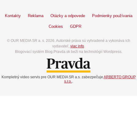
Kontakty
Reklama
Otázky a odpovede
Podmienky používania
Cookies
GDPR
© OUR MEDIA SR a. s. 2026. Autorské práva sú vyhradené a vykonáva ich
vydavateľ,
viac info
.
Blogovací systém Blog.Pravda.sk beží na technológií Wordpress.
Kompletný video servis pre OUR MEDIA SR a.s. zabezpečuje
ARBERTO GROUP
s.r.o.
.