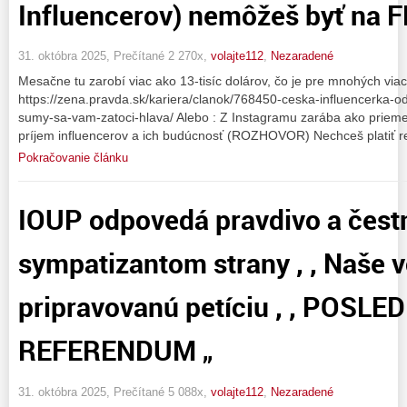
Influencerov) nemôžeš byť na F
31. októbra 2025, Prečítané 2 270x,
volajte112
,
Nezaradené
Mesačne tu zarobí viac ako 13-tisíc dolárov, čo je pre mnohých viac
https://zena.pravda.sk/kariera/clanok/768450-ceska-influencerka-od
sumy-sa-vam-zatoci-hlava/ Alebo : Z Instagramu zarába ako prieme
príjem influencerov a ich budúcnosť (ROZHOVOR) Nechceš platiť re
Pokračovanie článku
IOUP odpovedá pravdivo a čest
sympatizantom strany , , Naše v
pripravovanú petíciu , , POSLE
REFERENDUM „
31. októbra 2025, Prečítané 5 088x,
volajte112
,
Nezaradené