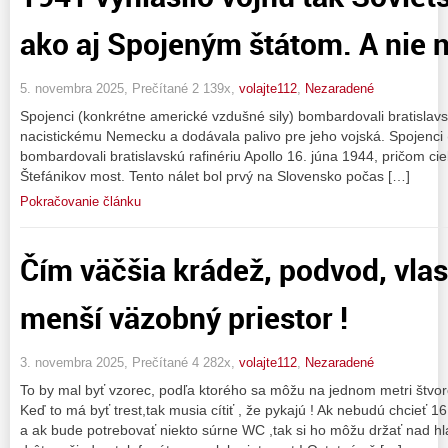
ako aj Spojeným štátom. A nie
5. novembra 2025, Prečítané 2 139x,
volajte112
,
Nezaradené
Spojenci (konkrétne americké vzdušné sily) bombardovali bratislavskú
nacistickému Nemecku a dodávala palivo pre jeho vojská. Spojenci 
bombardovali bratislavskú rafinériu Apollo 16. júna 1944, pričom ci
Štefánikov most. Tento nálet bol prvý na Slovensko počas […]
Pokračovanie článku
Čím väčšia krádež, podvod, vlas
menší väzobný priestor !
3. novembra 2025, Prečítané 4 282x,
volajte112
,
Nezaradené
To by mal byť vzorec, podľa ktorého sa môžu na jednom metri štvorc
Keď to má byť trest,tak musia cítiť , že pykajú ! Ak nebudú chcieť 
a ak bude potrebovať niekto súrne WC ,tak si ho môžu držať nad h