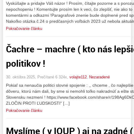
Vyskúšajte a pridajte Váš názor ! Prosím, čítajte pozorne a s poroz
nepochopeniu ! Komentujte prosím len k veci, čo zlepšiť, nie ako to n
komentármi a odkazmi !Paragrafové znenie bude doplnené pred s
Nakoľko otázka č.24 o predčasných voľbách 2023 už nebola aktuáln
Pokračovanie článku
Čachre – machre ( kto nás lepši
politikov !
30. októbra 2025, Prečítané 6 324x,
volajte112
,
Nezaradené
Pokiaľ sa nenaučia politici slovné spojenie : ,, chceme , čo najlepš
dôveru, ktorú nám dali, by sme si nemohli toľko nakradnúť a ešte st
Slovensku nezmení ! https://www.facebook.com/share/r/198Ag6DkCp/ 
ZLOČIN PROTI ĽUDSKOSTI“ […]
Pokračovanie článku
Myslíme ( v IOUP ) aj na zadné 