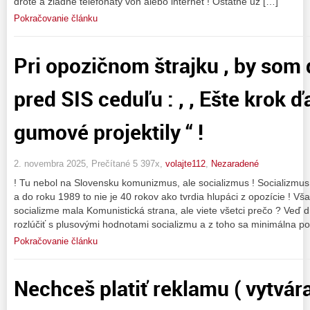
drôte a žiadne telefonáty von alebo internet ! Ostatné už […]
Pokračovanie článku
Pri opozičnom štrajku , by som
pred SIS ceduľu : , , Ešte krok ď
gumové projektily “ !
2. novembra 2025, Prečítané 5 397x,
volajte112
,
Nezaradené
! Tu nebol na Slovensku komunizmus, ale socializmus ! Socializmus
a do roku 1989 to nie je 40 rokov ako tvrdia hlupáci z opozície ! Vš
socializme mala Komunistická strana, ale viete všetci prečo ? Veď
rozlúčiť s plusovými hodnotami socializmu a z toho sa minimálna po
Pokračovanie článku
Nechceš platiť reklamu ( vytvára