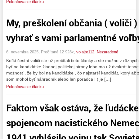
Pokračovanie článku
My, preškolení občania ( voliči 
vyhrať s vami parlamentné voľb
6. novembra 2025, Prečítané 12 928x,
volajte112
,
Nezaradené
Koľkí čestní voliči ste už prečítali tieto články a ste možno z rôzny
byť na kandidátke žiadnej politickej strany lebo ma už dvakrát tesne 
možnosť , že by bol na kandidátke , čo najstarší kandidát, ktorý až 
som mohol byť náhradník alebo len poradca ! ( je […]
Pokračovanie článku
Faktom však ostáva, že ľudácke
spojencom nacistického Nemeck
1941 vyhlásilo vojnu tak Sovie