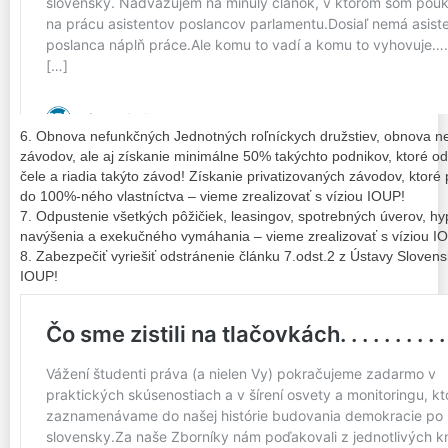
6. Obnova nefunkčných Jednotných roľníckych družstiev, obnova n
závodov, ale aj získanie minimálne 50% takýchto podnikov, ktoré od 
čele a riadia takýto závod! Získanie privatizovaných závodov, ktoré p
do 100%-ného vlastníctva – vieme zrealizovať s víziou IOUP!
7. Odpustenie všetkých pôžičiek, leasingov, spotrebných úverov, hy
navýšenia a exekučného vymáhania – vieme zrealizovať s víziou I
8. Zabezpečiť vyriešiť odstránenie článku 7.odst.2 z Ústavy Slovens
IOUP!