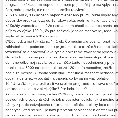
program o základnom nepodmienenom príjme. Aký to má vplyv na
Áno, máte pravdu, ale musím to trošku rozviesť.
A/ 50 % výšky základného nepodmieneného príjmu bude vyplácaný 
občiansky preukaz, čiže od 15 rokov veku, podmienka je, aby chodili
B/ Každý zamestnanec, čiže osoba, ktorá chodí do zamestnania, 
príjem vo výške 100 %, čo pre začiatok je takto stanovené, teda, 
vyplácať vo výške 600 na osobu.
C/Dôchodca má tak isto naň nárok. Čo musím ale poznamenať, je, 
základného nepodmieneného príjmu meniť, a to záleží od toho, koľk
vzdelávať sa a pracovať, ako rýchlo dokážeme zaviesť do výroby a 
ktoré ľuďom ušetria prácu a pri obmene zamestnanosti pri skoršo
obmene odbornej vzdelanosti, sa môže tento nepodmienený príje
hranicu cca 3000 na osobu, alebo zo 120 hodín mesačne, znížiť p
hodín za mesiac. O tomto však budú mať ľudia možnosť rozhodovať
občania už teraz vypočítať na papieri, čo by sa im viac oplatilo.
10./ Únia štátnej starostlivosti vo svojom programe rozpráva o od
odškodnenie ide a v akej výške? Pre koho bude?
Ak občania si uvedomia, že len 25 % obyvateľstva sa venuje politik
posledných prezidentských volieb protisystémových, tak si možno 
náuky z predchádzajúceho režimu, kde definícia politiky bola defin
bohatých, ktorí so silou peňazí pretvárali spoločnosť k vlastnému p
peňazí, posilnenou silou získanej moci. Tu si môžu uvedomiť dnešn