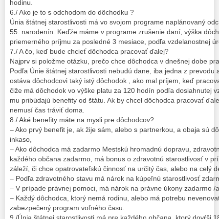
hodinu.
6./ Ako je to s odchodom do dôchodku ?
Únia štátnej starostlivosti má vo svojom programe naplánovaný o
55. narodenín. Keďže máme v programe zrušenie daní, výška dôcho
priemerného príjmu za posledné 3 mesiace, podľa vzdelanostnej ú
7./ A čo, keď bude chcieť dôchodca pracovať ďalej?
Najprv si položme otázku, prečo chce dôchodca v dnešnej dobe pra
Podľa Únie štátnej starostlivosti nebudú dane, iba jedna z prevo
ostáva dôchodcovi taký istý dôchodok , ako mal príjem, keď pracova
čiže má dôchodok vo výške platu za 120 hodín podľa dosiahnutej v
mu pribúdajú benefity od štátu. Ak by chcel dôchodca pracovať ďale
nemusí čas tráviť doma.
8./ Aké benefity máte na mysli pre dôchodcov?
– Ako prvý benefit je, ak žije sám, alebo s partnerkou, a obaja sú
inkaso,
– Ako dôchodca má zadarmo Mestskú hromadnú dopravu, zdravotnú s
každého občana zadarmo, má bonus o zdravotnú starostlivosť v prí
záleží, či chce opatrovateľskú činnosť na určitý čas, alebo na celý
– Podľa zdravotného stavu má nárok na kúpeľnú starostlivosť zdar
– V prípade právnej pomoci, má nárok na právne úkony zadarmo /al
– Každý dôchodca, ktorý nemá rodinu, alebo má potrebu nevenovať
zabezpečený program voľného času.
9./Únia štátnej starostlivosti má pre každého občana, ktorý dovŕši 