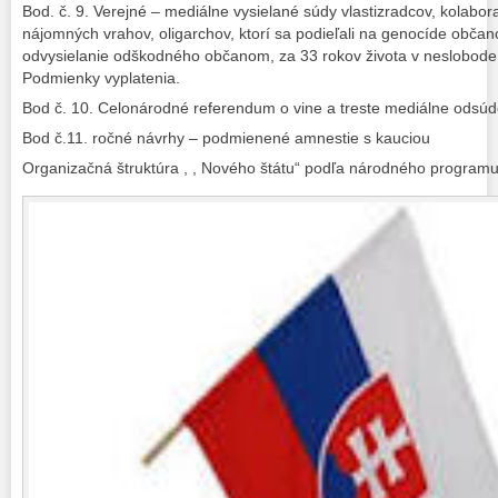
Bod. č. 9. Verejné – mediálne vysielané súdy vlastizradcov, kolabor
nájomných vrahov, oligarchov, ktorí sa podieľali na genocíde občano
odvysielanie odškodného občanom, za 33 rokov života v neslobode
Podmienky vyplatenia.
Bod č. 10. Celonárodné referendum o vine a treste mediálne odsúd
Bod č.11. ročné návrhy – podmienené amnestie s kauciou
Organizačná štruktúra , , Nového štátu“ podľa národného program