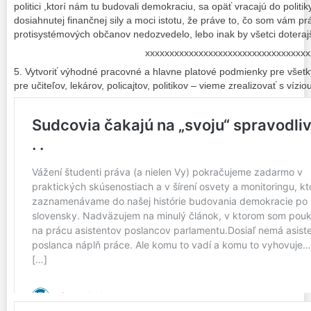
politici ,ktorí nám tu budovali demokraciu, sa opäť vracajú do politi
dosiahnutej finančnej sily a moci istotu, že práve to, čo som vám p
protisystémových občanov nedozvedelo, lebo inak by všetci doterajší 
xxxxxxxxxxxxxxxxxxxxxxxxxxxxxxxxxx
5. Vytvoriť výhodné pracovné a hlavne platové podmienky pre všet
pre učiteľov, lekárov, policajtov, politikov – vieme zrealizovať s vízi