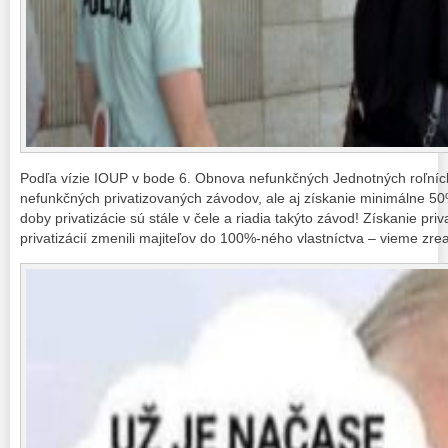
Podľa vízie IOUP v bode 6. Obnova nefunkčných Jednotných roľníc
nefunkčných privatizovaných závodov, ale aj získanie minimálne 50
doby privatizácie sú stále v čele a riadia takýto závod! Získanie pr
privatizácií zmenili majiteľov do 100%-ného vlastníctva – vieme zrea