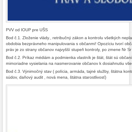
PVV od IOUP pre UŠS
Bod č.1. Zloženie vlády., retribučný zákon a kontrolu všetkých nepla
obdobia bezprávneho manipulovania s občanmi! Opozíciu tvorí obča
práv je zo strany občanov najvyšší stupeň kontroly, po zmene Nr Sr n
Bod č.2. Príkaz médiám a podmienka vlastník je štát, štát sú občan
mimoriadne vysielania na nasmerovanie občanov k dosiahnutiu vše
Bod č.3. Výnimočný stav ( polícia, armáda, tajné služby, štátna kontr
súdov, daňový audit , nová mena, štátna starostlivosť)