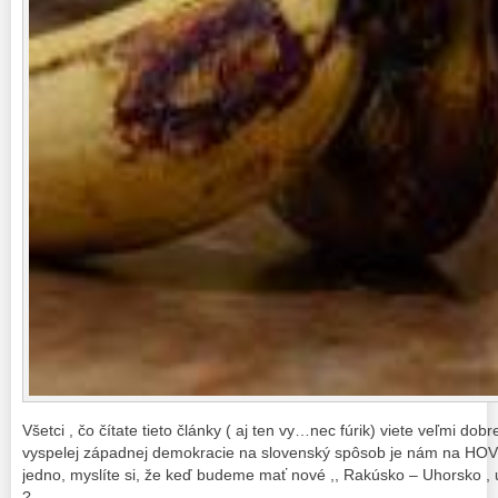
Všetci , čo čítate tieto články ( aj ten vy…nec fúrik) viete veľmi dob
vyspelej západnej demokracie na slovenský spôsob je nám na HOV
jedno, myslíte si, že keď budeme mať nové ,, Rakúsko – Uhorsko , u
?