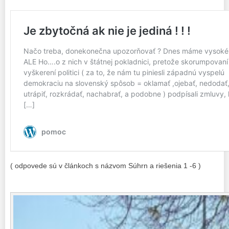
( odpovede sú v článkoch s názvom Súhrn a riešenia 1 -6 )