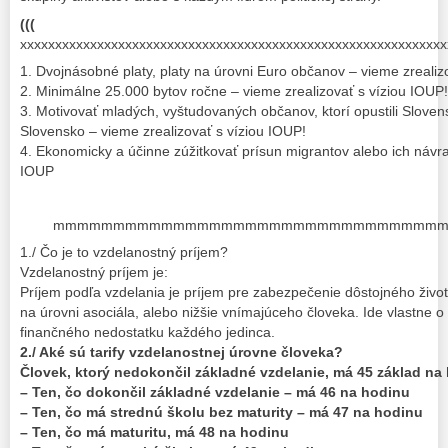
(((
xxxxxxxxxxxxxxxxxxxxxxxxxxxxxxxxxxxxxxxxxxxxxxxxxxxxxxxxxxxxx
1. Dvojnásobné platy, platy na úrovni Euro občanov – vieme zrealiz
2. Minimálne 25.000 bytov ročne – vieme zrealizovať s víziou IOUP!
3. Motivovať mladých, vyštudovaných občanov, ktorí opustili Slove
Slovensko – vieme zrealizovať s víziou IOUP!
4. Ekonomicky a účinne zúžitkovať prísun migrantov alebo ich návrat
IOUP
mmmmmmmmmmmmmmmmmmmmmmmmmmmmmmmm
1./ Čo je to vzdelanostný príjem?
Vzdelanostný príjem je:
Príjem podľa vzdelania je príjem pre zabezpečenie dôstojného živo
na úrovni asociála, alebo nižšie vnímajúceho človeka. Ide vlastne 
finančného nedostatku každého jedinca.
2./ Aké sú tarify vzdelanostnej úrovne človeka?
Človek, ktorý nedokončil základné vzdelanie, má 45 základ na
– Ten, čo dokončil základné vzdelanie – má 46 na hodinu
– Ten, čo má strednú školu bez maturity – má 47 na hodinu
– Ten, čo má maturitu, má 48 na hodinu