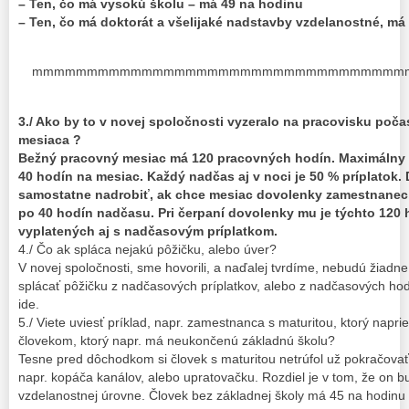
– Ten, čo má vysokú školu – má 49 na hodinu
– Ten, čo má doktorát a všelijaké nadstavby vzdelanostné, má
mmmmmmmmmmmmmmmmmmmmmmmmmmmmmmmmmm
3./ Ako by to v novej spoločnosti vyzeralo na pracovisku po
mesiaca ?
Bežný pracovný mesiac má 120 pracovných hodín. Maximálny 
40 hodín na mesiac. Každý nadčas aj v noci je 50 % príplatok.
samostatne nadrobiť, ak chce mesiac dovolenky zamestnanec
po 40 hodín nadčasu. Pri čerpaní dovolenky mu je týchto 120
vyplatených aj s nadčasovým príplatkom.
4./ Čo ak spláca nejakú pôžičku, alebo úver?
V novej spoločnosti, sme hovorili, a naďalej tvrdíme, nebudú žia
splácať pôžičku z nadčasových príplatkov, alebo z nadčasových hod
ide.
5./ Viete uviesť príklad, napr. zamestnanca s maturitou, ktorý naprie
človekom, ktorý napr. má neukončenú základnú školu?
Tesne pred dôchodkom si človek s maturitou netrúfol už pokračovať v
napr. kopáča kanálov, alebo upratovačku. Rozdiel je v tom, že on b
vzdelanostnej úrovne. Človek bez základnej školy má 45 na hodinu