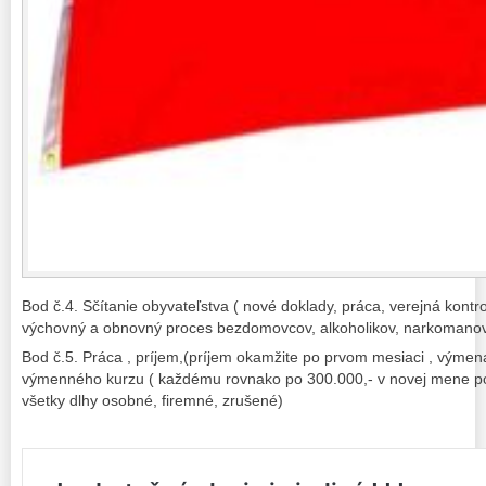
Bod č.4. Sčítanie obyvateľstva ( nové doklady, práca, verejná kontro
výchovný a obnovný proces bezdomovcov, alkoholikov, narkomanov
Bod č.5. Práca , príjem,(príjem okamžite po prvom mesiaci , výme
výmenného kurzu ( každému rovnako po 300.000,- v novej mene po 
všetky dlhy osobné, firemné, zrušené)