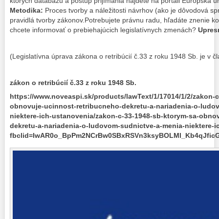
ktorých databázu a postup prijímania nájdete na portáli Európska ún
Metodika:
Proces tvorby a náležitosti návrhov (ako je dôvodová sp
pravidlá tvorby zákonov.Potrebujete právnu radu, hľadáte znenie 
chcete informovať o prebiehajúcich legislatívnych zmenách?
Upresn
(Legislatívna úprava zákona o retribúcií č.33 z roku 1948 Sb. je v č
zákon o retribúcií č.33 z roku 1948 Sb.
https://www.noveaspi.sk/products/lawText/1/17014/1/2/zakon-
obnovuje-ucinnost-retribucneho-dekretu-a-nariadenia-o-ludo
niektere-ich-ustanovenia/zakon-c-33-1948-sb-ktorym-sa-obnov
dekretu-a-nariadenia-o-ludovom-sudnictve-a-menia-niektere-
fbclid=IwAR0o_BpPm2NCrBw0SBxRSVn3ksyBOLMl_Kb4qJfi