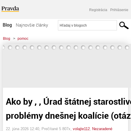
Registrácia
Prihlásenie
Blog
Najnovšie články
Najčítanejšie články
Blog
>
pomoc
Najkomentovanejšie články
>
Ako by , , Úrad štátnej starostlivosti " riešil problémy dnešnej koalície (otázka
Zoznam blogov
XI. )
Komerčné blogy
Ako by , , Úrad štátnej starostlivo
problémy dnešnej koalície (otázk
22. júna 2026 12:40
, Prečítané 5 807x,
volajte112
,
Nezaradené