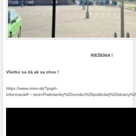
RIEŠENIA !
Všetko sa dá ak sa chce !
https://www.minv.sk/?psph-
informacie#:~:text=Podmienky%20vzniku%20politickej%20st