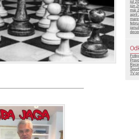
júl 2
jún 
máj 
apríl
mare
febr
janu
dece
Od
Fotky
Prav
Rece
Šport
TV p
———————————————————–