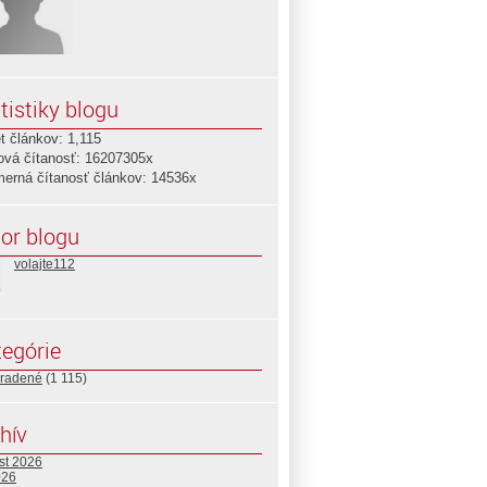
tistiky blogu
t článkov: 1,115
ová čítanosť: 16207305x
merná čítanosť článkov: 14536x
or blogu
volajte112
egórie
radené
(1 115)
hív
st 2026
026