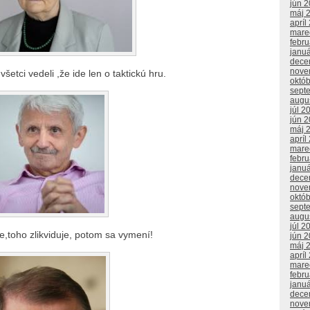
jún 
máj 
apríl
mare
febr
janu
dece
nove
šetci vedeli ,že ide len o taktickú hru.
októ
sept
augu
júl 2
jún 
máj 
apríl
mare
febr
janu
dece
nove
októ
sept
augu
júl 2
,toho zlikviduje, potom sa vymení!
jún 
máj 
apríl
mare
febr
janu
dece
nove