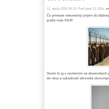
11. apríla 2025 08:15
, Prečítané 13 152x,
vo
Čo prinesie nekonečný príjem do štátnej
podľa vízie IOUP.
Súvisí to aj s vyvinením sa slovenských p
do rána a vybudovať obrovský skorumpov