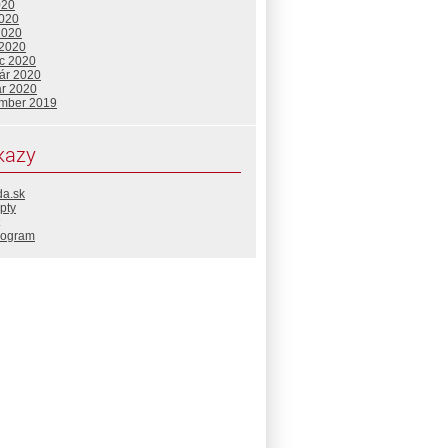
020
2020
2020
 2020
c 2020
uár 2020
ár 2020
mber 2019
kazy
da.sk
pty
rogram