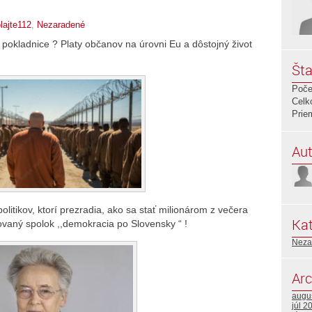
lajte112
,
Nezaradené
 pokladnice ? Platy občanov na úrovni Eu a dôstojný život
Šta
Poče
Celk
Prie
Aut
olitikov, ktorí prezradia, ako sa stať milionárom z večera
Kat
aný spolok ,,demokracia po Slovensky “ !
Neza
Arc
augu
júl 2