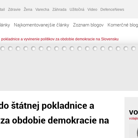
tail
Zdravie
Žena
Varecha
Záhrada
Užitočná
Video
DefenceNews
lánky
Najkomentovanejšie články
Zoznam blogov
Komerčné blog
 pokladnice a vyvinenie politikov za obdobie demokracie na Slovensku
o štátnej pokladnice a
vo
v za obdobie demokracie na
volaj