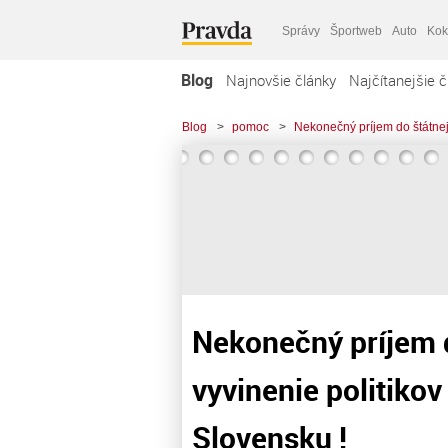
Správy
Športweb
Auto
Kok
Blog
Najnovšie články
Najčítanejšie č
Blog
>
pomoc
>
Nekonečný príjem do štátnej
Nekonečný príjem d
vyvinenie politiko
Slovensku !