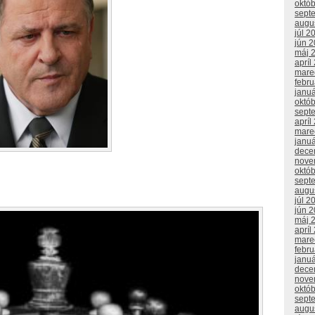
októ
sept
augu
júl 2
jún 
máj 
apríl
mare
febr
janu
októ
sept
apríl
mare
janu
dece
nove
októ
sept
augu
júl 2
jún 
máj 
apríl
mare
febr
janu
dece
nove
októ
sept
augu