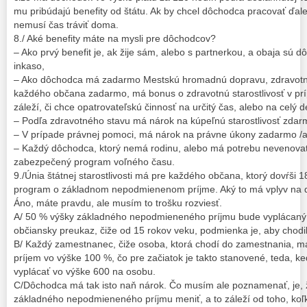
mu pribúdajú benefity od štátu. Ak by chcel dôchodca pracovať ďale
nemusí čas tráviť doma.
8./ Aké benefity máte na mysli pre dôchodcov?
– Ako prvý benefit je, ak žije sám, alebo s partnerkou, a obaja sú
inkaso,
– Ako dôchodca má zadarmo Mestskú hromadnú dopravu, zdravotnú s
každého občana zadarmo, má bonus o zdravotnú starostlivosť v prí
záleží, či chce opatrovateľskú činnosť na určitý čas, alebo na celý
– Podľa zdravotného stavu má nárok na kúpeľnú starostlivosť zdar
– V prípade právnej pomoci, má nárok na právne úkony zadarmo /al
– Každý dôchodca, ktorý nemá rodinu, alebo má potrebu nevenovať
zabezpečený program voľného času.
9./Únia štátnej starostlivosti má pre každého občana, ktorý dovŕši 
program o základnom nepodmienenom príjme. Aký to má vplyv na
Áno, máte pravdu, ale musím to trošku rozviesť.
A/ 50 % výšky základného nepodmieneného príjmu bude vyplácaný 
občiansky preukaz, čiže od 15 rokov veku, podmienka je, aby chodili
B/ Každý zamestnanec, čiže osoba, ktorá chodí do zamestnania, 
príjem vo výške 100 %, čo pre začiatok je takto stanovené, teda, 
vyplácať vo výške 600 na osobu.
C/Dôchodca má tak isto naň nárok. Čo musím ale poznamenať, je, 
základného nepodmieneného príjmu meniť, a to záleží od toho, koľk