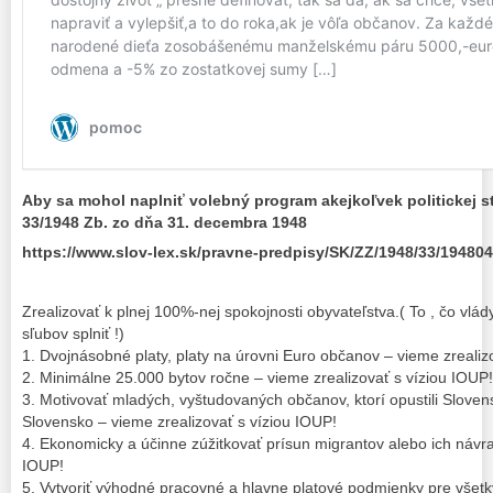
Aby sa mohol naplniť volebný program akejkoľvek politickej s
33/1948 Zb. zo dňa 31. decembra 1948
https://www.slov-lex.sk/pravne-predpisy/SK/ZZ/1948/33/194804
Zrealizovať k plnej 100%-nej spokojnosti obyvateľstva.( To , čo vlád
sľubov splniť !)
1. Dvojnásobné platy, platy na úrovni Euro občanov – vieme zrealiz
2. Minimálne 25.000 bytov ročne – vieme zrealizovať s víziou IOUP!
3. Motivovať mladých, vyštudovaných občanov, ktorí opustili Slove
Slovensko – vieme zrealizovať s víziou IOUP!
4. Ekonomicky a účinne zúžitkovať prísun migrantov alebo ich návrat
IOUP!
5. Vytvoriť výhodné pracovné a hlavne platové podmienky pre všet