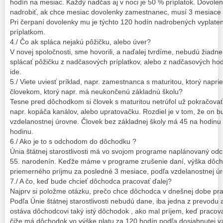
hodín na mesiac. Každý nadčas aj v noci je 50 % príplatok. Dovole
nadrobiť, ak chce mesiac dovolenky zamestnanec, musí 3 mesiace 
Pri čerpaní dovolenky mu je týchto 120 hodín nadrobených vyplat
príplatkom.
4./ Čo ak spláca nejakú pôžičku, alebo úver?
V novej spoločnosti, sme hovorili, a naďalej tvrdíme, nebudú žia
splácať pôžičku z nadčasových príplatkov, alebo z nadčasových hod
ide.
5./ Viete uviesť príklad, napr. zamestnanca s maturitou, ktorý naprie
človekom, ktorý napr. má neukončenú základnú školu?
Tesne pred dôchodkom si človek s maturitou netrúfol už pokračovať v
napr. kopáča kanálov, alebo upratovačku. Rozdiel je v tom, že on b
vzdelanostnej úrovne. Človek bez základnej školy má 45 na hodinu
hodinu.
6./ Ako je to s odchodom do dôchodku ?
Únia štátnej starostlivosti má vo svojom programe naplánovaný o
55. narodenín. Keďže máme v programe zrušenie daní, výška dôcho
priemerného príjmu za posledné 3 mesiace, podľa vzdelanostnej ú
7./ A čo, keď bude chcieť dôchodca pracovať ďalej?
Najprv si položme otázku, prečo chce dôchodca v dnešnej dobe pra
Podľa Únie štátnej starostlivosti nebudú dane, iba jedna z prevo
ostáva dôchodcovi taký istý dôchodok , ako mal príjem, keď pracova
čiže má dôchodok vo výške platu za 120 hodín podľa dosiahnutej v