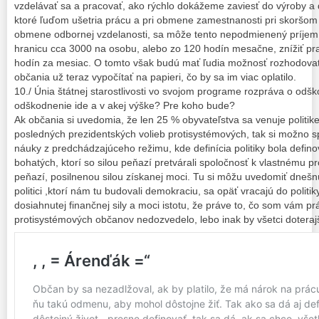
vzdelávať sa a pracovať, ako rýchlo dokážeme zaviesť do výroby a 
ktoré ľuďom ušetria prácu a pri obmene zamestnanosti pri skoršo
obmene odbornej vzdelanosti, sa môže tento nepodmienený príje
hranicu cca 3000 na osobu, alebo zo 120 hodín mesačne, znížiť p
hodín za mesiac. O tomto však budú mať ľudia možnosť rozhodovať
občania už teraz vypočítať na papieri, čo by sa im viac oplatilo.
10./ Únia štátnej starostlivosti vo svojom programe rozpráva o od
odškodnenie ide a v akej výške? Pre koho bude?
Ak občania si uvedomia, že len 25 % obyvateľstva sa venuje politik
posledných prezidentských volieb protisystémových, tak si možno 
náuky z predchádzajúceho režimu, kde definícia politiky bola defin
bohatých, ktorí so silou peňazí pretvárali spoločnosť k vlastnému p
peňazí, posilnenou silou získanej moci. Tu si môžu uvedomiť dnešn
politici ,ktorí nám tu budovali demokraciu, sa opäť vracajú do politi
dosiahnutej finančnej sily a moci istotu, že práve to, čo som vám p
protisystémových občanov nedozvedelo, lebo inak by všetci doterajší 