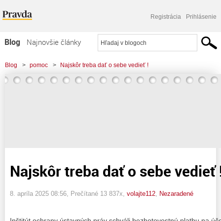
Registrácia
Prihlásenie
Blog
Najnovšie články
Najčítanejšie články
Blog
>
pomoc
>
Najskôr treba dať o sebe vedieť !
Najkomentovanejšie články
Zoznam blogov
Komerčné blogy
Najskôr treba dať o sebe vedieť 
8. apríla 2025 08:56
, Prečítané 13 837x,
volajte112
,
Nezaradené
Inštitút ochrany ústavných práv schváli bezhotovostnú platbu na účet