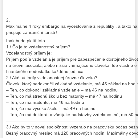
2.
Maximálne 4 roky embargo na vycestovanie z republiky , a takto n
prispejú zahraniční turisti !
Inak bude platiť toto:
1./ Čo je to vzdelanostný príjem?
Vzdelanostný príjem je:
Príjem podľa vzdelania je príjem pre zabezpečenie dôstojného živo
na úrovni asociála, alebo nižšie vnímajúceho človeka. Ide vlastne 
finančného nedostatku každého jedinca.
2./ Aké sú tarify vzdelanostnej úrovne človeka?
Človek, ktorý nedokončil základné vzdelanie, má 45 základ na hodi
– Ten, čo dokončil základné vzdelanie – má 46 na hodinu
– Ten, čo má strednú školu bez maturity – má 47 na hodinu
– Ten, čo má maturitu, má 48 na hodinu
– Ten, čo má vysokú školu – má 49 na hodinu
– Ten, čo má doktorát a všelijaké nadstavby vzdelanostné, má 50 n
——————————————————————————————
3./ Ako by to v novej spoločnosti vyzeralo na pracovisku počas b
Bežný pracovný mesiac má 120 pracovných hodín. Maximálny dovo