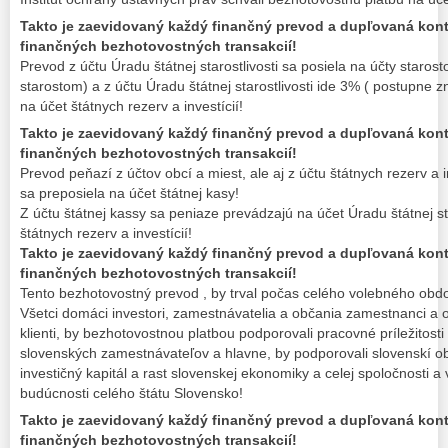
Takto je zaevidovaný každý finančný prevod a dupľovaná kontr
finančných bezhotovostných transakcií!
Prevod z účtu Úradu štátnej starostlivosti sa posiela na účty staros
starostom) a z účtu Úradu štátnej starostlivosti ide 3% ( postupne
na účet štátnych rezerv a investícií!
Takto je zaevidovaný každý finančný prevod a dupľovaná kontr
finančných bezhotovostných transakcií!
Prevod peňazí z účtov obcí a miest, ale aj z účtu štátnych rezerv a 
sa preposiela na účet štátnej kasy!
Z účtu štátnej kassy sa peniaze prevádzajú na účet Úradu štátnej st
štátnych rezerv a investícií!
Takto je zaevidovaný každý finančný prevod a dupľovaná kontr
finančných bezhotovostných transakcií!
Tento bezhotovostný prevod , by trval počas celého volebného obdob
Všetci domáci investori, zamestnávatelia a občania zamestnanci a o
klienti, by bezhotovostnou platbou podporovali pracovné príležitosti
slovenských zamestnávateľov a hlavne, by podporovali slovenskí o
investičný kapitál a rast slovenskej ekonomiky a celej spoločnosti a 
budúcnosti celého štátu Slovensko!
Takto je zaevidovaný každý finančný prevod a dupľovaná kontr
finančných bezhotovostných transakcií!