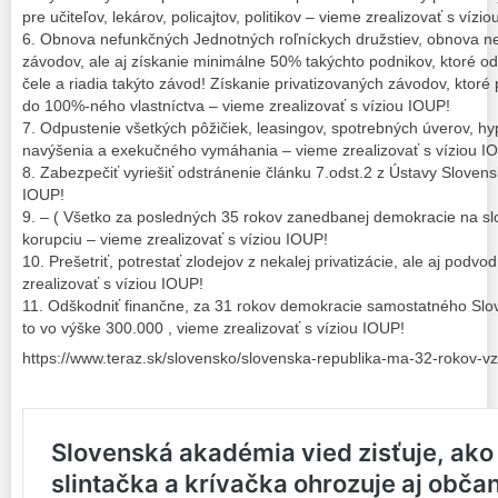
pre učiteľov, lekárov, policajtov, politikov – vieme zrealizovať s vízi
6. Obnova nefunkčných Jednotných roľníckych družstiev, obnova n
závodov, ale aj získanie minimálne 50% takýchto podnikov, ktoré od 
čele a riadia takýto závod! Získanie privatizovaných závodov, ktoré p
do 100%-ného vlastníctva – vieme zrealizovať s víziou IOUP!
7. Odpustenie všetkých pôžičiek, leasingov, spotrebných úverov, hy
navýšenia a exekučného vymáhania – vieme zrealizovať s víziou I
8. Zabezpečiť vyriešiť odstránenie článku 7.odst.2 z Ústavy Slovens
IOUP!
9. – ( Všetko za posledných 35 rokov zanedbanej demokracie na sl
korupciu – vieme zrealizovať s víziou IOUP!
10. Prešetriť, potrestať zlodejov z nekalej privatizácie, ale aj pod
zrealizovať s víziou IOUP!
11. Odškodniť finančne, za 31 rokov demokracie samostatného Slo
to vo výške 300.000 , vieme zrealizovať s víziou IOUP!
https://www.teraz.sk/slovensko/slovenska-republika-ma-32-rokov-v