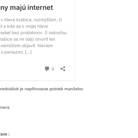
prednášok je naplňovanie potrieb manželov
rtnera
žom :