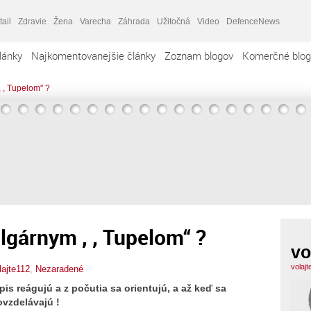
tail
Zdravie
Žena
Varecha
Záhrada
Užitočná
Video
DefenceNews
lánky
Najkomentovanejšie články
Zoznam blogov
Komerčné blog
 , Tupelom" ?
lgárnym , , Tupelom“ ?
vo
volaj
lajte112
,
Nezaradené
pis reágujú a z počutia sa orientujú, a až keď sa
ovzdelávajú !