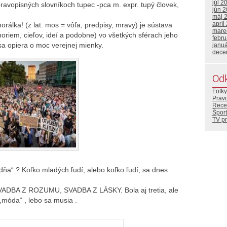
júl 2
pravopisných slovníkoch tupec -pca m. expr. tupý človek,
jún 
máj 
apríl
álka! (z lat. mos = vôľa, predpisy, mravy) je sústava
mare
oriem, cieľov, ideí a podobne) vo všetkých sférach jeho
febr
sa opiera o moc verejnej mienky.
janu
dece
Od
Fotky
Prav
Rece
Šport
TV p
dňa“ ? Koľko mladých ľudí, alebo koľko ľudí, sa dnes
 SVADBA Z ROZUMU, SVADBA Z LÁSKY. Bola aj tretia, ale
,,móda“ , lebo sa musia .