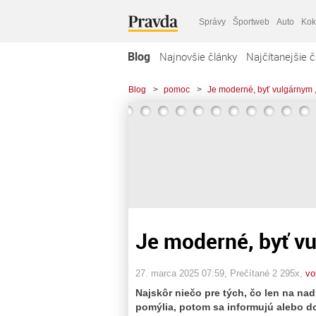
Správy
Športweb
Auto
Kok
Blog
Najnovšie články
Najčítanejšie č
Blog
>
pomoc
>
Je moderné, byť vulgárnym ,
Je moderné, byť vu
27. marca 2025 07:59
, Prečítané 2 295x,
vo
Najskôr niečo pre tých, čo len na nad
pomýlia, potom sa informujú alebo d