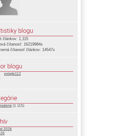
tistiky blogu
t článkov: 1,115
ová čítanosť: 16219984x
merná čítanosť článkov: 14547x
or blogu
volajte112
egórie
radené
(1 115)
hív
st 2026
026