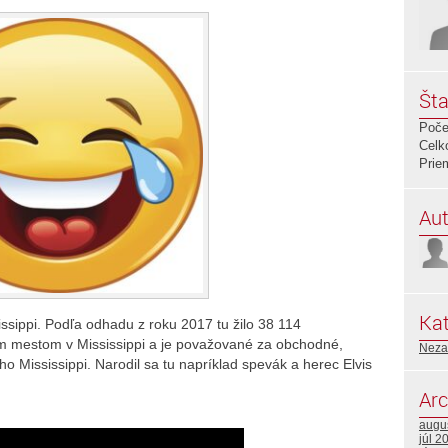
Šta
Poče
Celk
Prie
Aut
Kat
ssippi. Podľa odhadu z roku 2017 tu žilo 38 114
m mestom v Mississippi a je považované za obchodné,
Neza
o Mississippi. Narodil sa tu napríklad spevák a herec Elvis
Arc
augu
júl 2