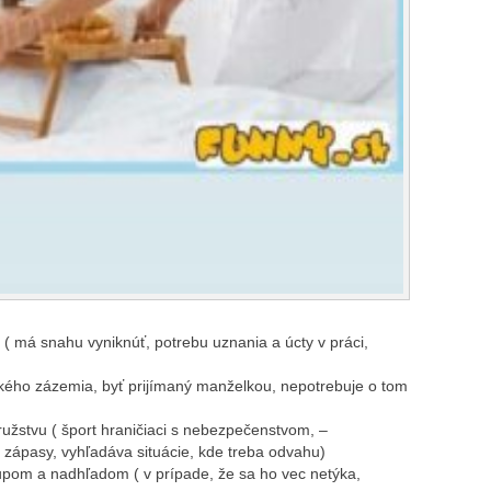
 ( má snahu vyniknúť, potrebu uznania a úcty v práci,
ckého zázemia, byť prijímaný manželkou, nepotrebuje o tom
žstvu ( šport hraničiaci s nebezpečenstvom, –
, zápasy, vyhľadáva situácie, kde treba odvahu)
tupom a nadhľadom ( v prípade, že sa ho vec netýka,