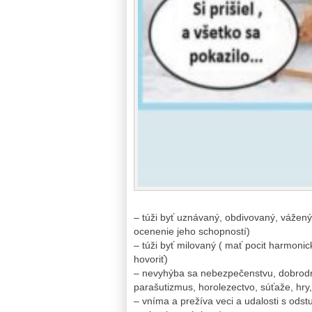
– túži byť uznávaný, obdivovaný, vážený
ocenenie jeho schopností)
– túži byť milovaný ( mať pocit harmoni
hovoriť)
– nevyhýba sa nebezpečenstvu, dobrodru
parašutizmus, horolezectvo, súťaže, hry
– vníma a prežíva veci a udalosti s ods