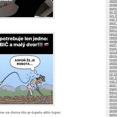
októ
sept
augu
júl 2
jún 
máj 
apríl
mare
febr
janu
októ
sept
apríl
mare
janu
dece
nove
októ
sept
augu
júl 2
jún 
máj 
apríl
mare
febr
janu
dece
nove
októ
sept
ime-sa-doma-kto-je-tupelo-akto-tupec
augu