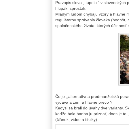
Pravopis slova „ tupelo ” v slovenských 
hlupák, sprosták.
Mladým luďom chýbajú vzory a hlavne mor
regulátorov správania človeka (hodnôt, n
spoločenského života, ktorých účinnosť 
Čo je ,,alternatívna predmanželská pora
vydáva a žení a hlavne prečo ?
Kedysi sa brali do úvahy dve varianty.
keďže bola hanba ju priznať, dnes je to 
(článok, video a titulky)