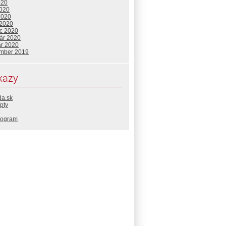
020
2020
2020
 2020
c 2020
uár 2020
ár 2020
mber 2019
kazy
da.sk
pty
rogram