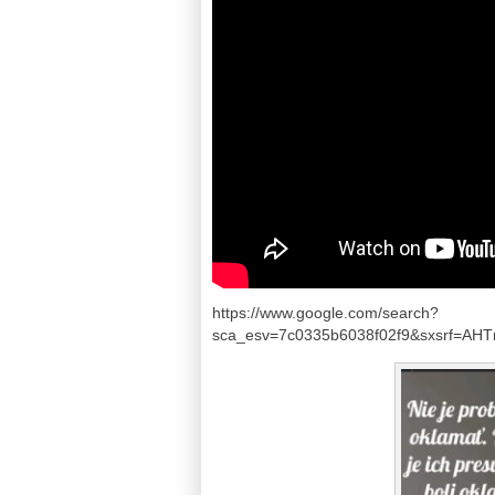
https://www.google.com/search?
sca_esv=7c0335b6038f02f9&sxsrf=A