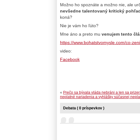
Možno ho spoznáte a možno nie, ale urči
nevšedne talentovaný kritický pohľad
koná?
Nie je vám ho ľúto?
Mne áno a preto mu
venujem tento čl
https://www.bohatstvomysle.com/co-zeni
video:
Facebook
«
Prečo sa bývala vláda nebráni a len sa prize
neplatné nariadenia a vyhlášky súčasnej nepla
Debata ( 0 príspevkov )