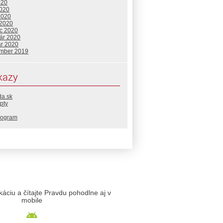
020
2020
2020
 2020
c 2020
uár 2020
ár 2020
mber 2019
kazy
da.sk
pty
rogram
likáciu a čítajte Pravdu pohodlne aj v
mobile