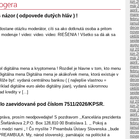
jún 
logera
máj 
apríl
mare
e Váš názor ( odpovede dutých hláv ) !
febr
janu
dece
ostane otázku moderátor, cíti sa ako dotknutá osoba a pritom
nove
 moderuje ! video: video. video: RIEŠENIA ! Všetko sa dá ak sa
októ
sept
augu
júl 2
jún 
máj 
apríl
mare
el digitálna mena a kryptomena ! Rozdiel je hlavne v tom, kto menu
febr
Digitálna mena Digitálna mena je akákoľvek mena, ktorá existuje v
janu
dece
Môže byť: vydaná centrálnou bankou ( ( najlepšie vlastnou =
nove
ad digitálne euro alebo digitálny jüan), vydaná súkromnou
októ
d kredity v [...]
sept
augu
júl 2
lo zaevidované pod číslom 7511/2026/KPSR.
jún 
máj 
apríl
správa, prosím neodpovedajte! S pozdravom ,,Kancelária prezidenta
mare
,Štefánikova 2,P.O. Box 128,810 00 Bratislava 1. ,, Pokoj a
febr
janu
je medzi nami „ ! Čo myslíte ? Preambula Ústavy Slovenska ,,bude
dece
 PREAMBULA: My, národ slovenský, pamätajúc na politické a
nove