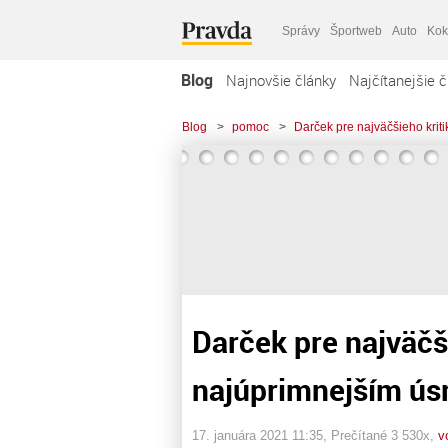
Správy
Športweb
Auto
Kok
Blog
Najnovšie články
Najčítanejšie č
Blog
>
pomoc
>
Darček pre najväčšieho kri
Darček pre najväčši
najúprimnejším ú
17. januára 2021 11:35
, Prečítané 3 530x,
v