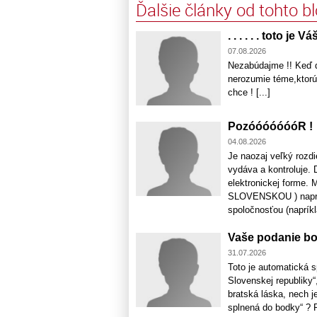
Ďalšie články od tohto b
. . . . . . toto j
07.08.2026
Nezabúdajme !! Keď d
nerozumie téme,ktorú
chce ! [...]
PozóóóóóóóR !
04.08.2026
Je naozaj veľký rozdi
vydáva a kontroluje. 
elektronickej forme. 
SLOVENSKOU ) napríkl
spoločnosťou (napríkla
Vaše podanie bo
31.07.2026
Toto je automatická 
Slovenskej republiky“
bratská láska, nech 
splnená do bodky“ ?