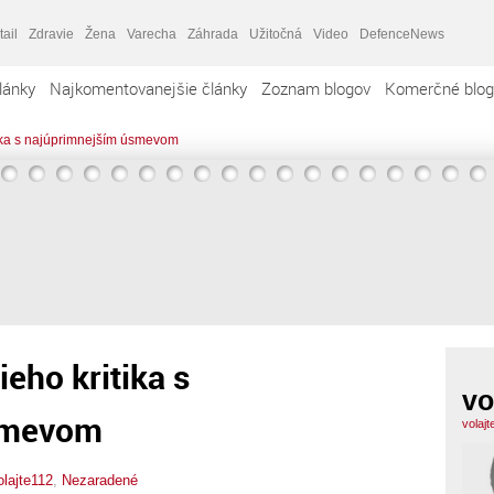
tail
Zdravie
Žena
Varecha
Záhrada
Užitočná
Video
DefenceNews
lánky
Najkomentovanejšie články
Zoznam blogov
Komerčné blog
tika s najúprimnejším úsmevom
eho kritika s
vo
smevom
volaj
olajte112
,
Nezaradené