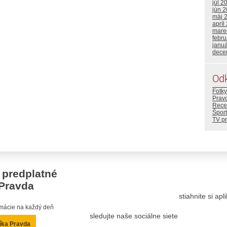
júl 2
jún 
máj 
apríl
mare
febr
janu
dece
Od
Fotky
Prav
Rece
Šport
TV p
 predplatné
Pravda
stiahnite si ap
ormácie na každý deň
sledujte naše sociálne siete
íka Pravda