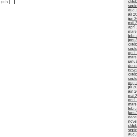
októ
ich [...]
sept
augu
júl 2
jún 
máj 
apríl
mare
febr
janu
októ
sept
apríl
mare
janu
dece
nove
októ
sept
augu
júl 2
jún 
máj 
apríl
mare
febr
janu
dece
nove
októ
sept
augu