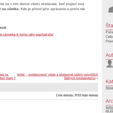
te sa s nim denne všetci stretávate, keď prejaví svoj
 na všetko.
Kde je pôvod jeho správania a prečo tak
Šta
ánok
.
Poče
e-cloveka-k-tomu-aby-pachal-zlo/
Celk
Prie
Aut
rajú na
Veľké , , poďakovanie“ vláde a obetavosti našich najvyšších
tnej vlády ?
štátnych predstaviteľov
»
Kat
Neza
Celá debata
|
RSS tejto debaty
Arc
augu
júl 2