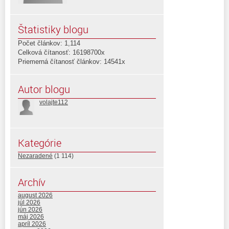
Štatistiky blogu
Počet článkov: 1,114
Celková čítanosť: 16198700x
Priemerná čítanosť článkov: 14541x
Autor blogu
volajte112
Kategórie
Nezaradené
(1 114)
Archív
august 2026
júl 2026
jún 2026
máj 2026
apríl 2026