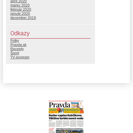
apríl 2020
marec 2020
február 2020
január 2020
december 2019
Odkazy
Fotky
Pravda.sk
Recepty
Šport
TV program