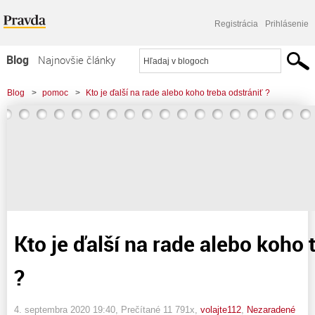
Registrácia
Prihlásenie
Blog
Najnovšie články
Najčítanejšie články
Blog
>
pomoc
>
Kto je ďalší na rade alebo koho treba odstrániť ?
Najkomentovanejšie články
Zoznam blogov
Komerčné blogy
Kto je ďalší na rade alebo koho 
?
4. septembra 2020 19:40
, Prečítané 11 791x,
volajte112
,
Nezaradené