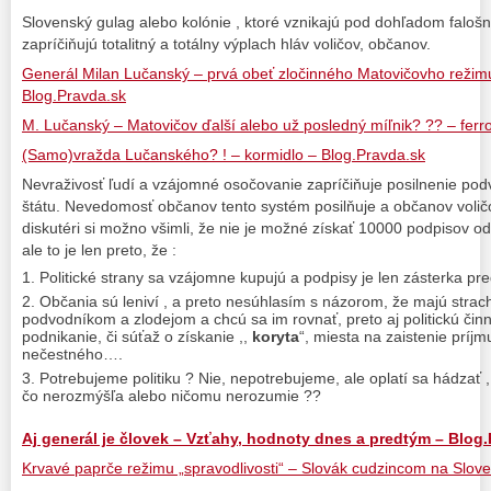
Slovenský gulag alebo kolónie , ktoré vznikajú pod dohľadom falo
zapríčiňujú totalitný a totálny výplach hláv voličov, občanov.
Generál Milan Lučanský – prvá obeť zločinného Matovičovho režim
Blog.Pravda.sk
M. Lučanský – Matovičov ďalší alebo už posledný míľnik? ?? – ferr
(Samo)vražda Lučanského? ! – kormidlo – Blog.Pravda.sk
Nevraživosť ľudí a vzájomné osočovanie zapríčiňuje posilnenie podv
štátu. Nevedomosť občanov tento systém posilňuje a občanov voličov
diskutéri si možno všimli, že nie je možné získať 10000 podpisov od
ale to je len preto, že :
Politické strany sa vzájomne kupujú a podpisy je len zásterka pr
Občania sú leniví , a preto nesúhlasím s názorom, že majú strach
podvodníkom a zlodejom a chcú sa im rovnať, preto aj politickú či
podnikanie, či súťaž o získanie ,,
koryta
“, miesta na zaistenie príj
nečestného….
Potrebujeme politiku ? Nie, nepotrebujeme, ale oplatí sa hádzať ,
čo nerozmýšľa alebo ničomu nerozumie ??
Aj generál je človek – Vzťahy, hodnoty dnes a predtým – Blog
Krvavé paprče režimu „spravodlivosti“ – Slovák cudzincom na Slov