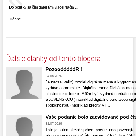
Do politiky sa čím ďalej tým viacej tlačia ...
Trápne. ...
Ďalšie články od tohto blogera
PozóóóóóóóR !
04.08.2026
Je naozaj veľký rozdiel digitálna mena a kryptomen
vydáva a kontroluje. Digitálna mena Digitálna mena
elektronickej forme. Môže byť: vydaná centrálnou b
SLOVENSKOU ) napríklad digitálne euro alebo digi
spoločnosťou (napríklad kredity v [...]
Vaše podanie bolo zaevidované pod čí
31.07.2026
Toto je automatická správa, prosím neodpovedajte!
Slovenskej republiky“,Štefánikova 2,P.O. Box 128,8