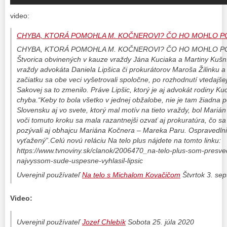
video:
CHYBA, KTORÁ POMOHLA M. KOČNEROVI? ČO HO MOHLO POD
CHYBA, KTORÁ POMOHLA M. KOČNEROVI? ČO HO MOHLO POD
Štvorica obvinených v kauze vraždy Jána Kuciaka a Martiny Kušní
vraždy advokáta Daniela Lipšica či prokurátorov Maroša Žilinku a 
začiatku sa obe veci vyšetrovali spoločne, po rozhodnutí vtedajše
Sakovej sa to zmenilo. Práve Lipšic, ktorý je aj advokát rodiny Kuc
chyba.“Keby to bola všetko v jednej obžalobe, nie je tam žiadna 
Slovensku aj vo svete, ktorý mal motív na tieto vraždy, bol Marián
voči tomuto kroku sa mala razantnejši ozvať aj prokuratúra, čo sa
pozývali aj obhajcu Mariána Kočnera – Mareka Paru. Ospravedlnil
vyťažený”.Celú novú reláciu Na telo plus nájdete na tomto linku:
https://www.tvnoviny.sk/clanok/2006470_na-telo-plus-som-presv
najvyssom-sude-uspesne-vyhlasil-lipsic
Uverejnil používateľ
Na telo s Michalom Kovačičom
Štvrtok 3. se
Video:
Uverejnil používateľ
Jozef Chlebík
Sobota 25. júla 2020