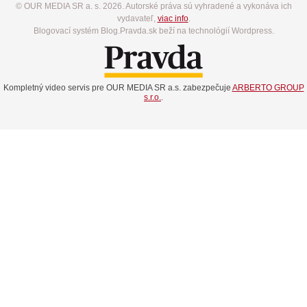
© OUR MEDIA SR a. s. 2026. Autorské práva sú vyhradené a vykonáva ich
vydavateľ,
viac info
.
Blogovací systém Blog.Pravda.sk beží na technológií Wordpress.
Kompletný video servis pre OUR MEDIA SR a.s. zabezpečuje
ARBERTO GROUP
s.r.o.
.