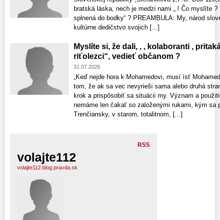
bratská láska, nech je medzi nami „ ! Čo myslíte 
splnená do bodky“ ? PREAMBULA: My, národ sloven
kultúrne dedičstvo svojich [...]
Myslíte si, že dali, , , kolaboranti , prita
riťolezci“, vedieť občanom ?
31.07.2026
„Keď nejde hora k Mohamedovi, musí ísť Mohamed 
tom, že ak sa vec nevyrieši sama alebo druhá stra
krok a prispôsobiť sa situácii my. Význam a použit
nemáme len čakať so založenými rukami, kým sa pr
Trenčiansky, v starom, totalitnom, [...]
RSS
volajte112
volajte112.blog.pravda.sk