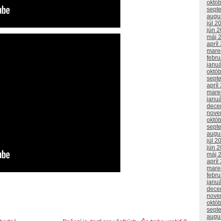
októ
sept
augu
júl 2
jún 
máj 
apríl
mare
febr
janu
októ
sept
apríl
mare
janu
dece
nove
októ
sept
augu
júl 2
jún 
máj 
apríl
mare
febr
janu
dece
nove
októ
sept
augu