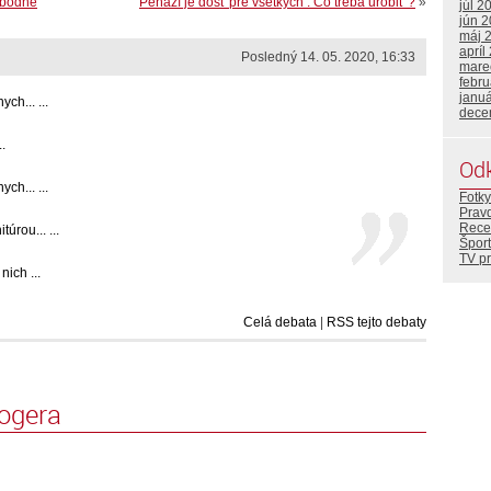
lobodné
Peňazí je dosť pre všetkých . Čo treba urobiť ?
»
júl 2
jún 
máj 
apríl
Posledný 14. 05. 2020, 16:33
mare
febr
janu
ch... ...
dece
.
Od
ch... ...
Fotky
Prav
Rece
rou... ...
Šport
TV p
ich ...
Celá debata
|
RSS tejto debaty
logera