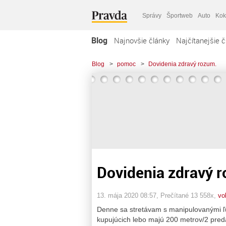
Správy
Športweb
Auto
Kok
Blog
Najnovšie články
Najčítanejšie č
Blog
>
pomoc
>
Dovidenia zdravý rozum.
Dovidenia zdravý 
13. mája 2020 08:57
, Prečítané 13 558x,
vo
Denne sa stretávam s manipulovanými ľuď
kupujúcich lebo majú 200 metrov/2 preda