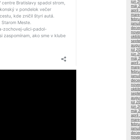
jún 
máj 
apríl
mare
febr
janu
dece
nove
októ
sept
augu
júl 2
jún 
máj 
apríl
mare
febr
janu
dece
nove
októ
sept
augu
júl 2
jún 
máj 
apríl
mare
febr
janu
dece
nove