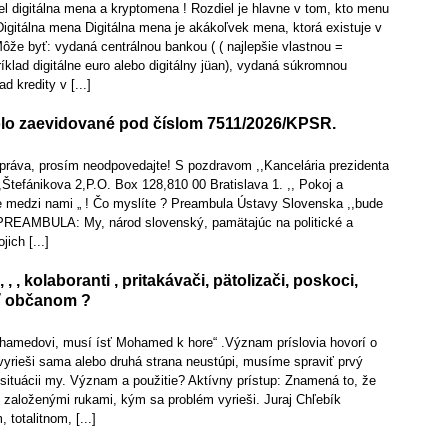
el digitálna mena a kryptomena ! Rozdiel je hlavne v tom, kto menu
Digitálna mena Digitálna mena je akákoľvek mena, ktorá existuje v
Môže byť: vydaná centrálnou bankou ( ( najlepšie vlastnou =
ad digitálne euro alebo digitálny jüan), vydaná súkromnou
d kredity v [...]
lo zaevidované pod číslom 7511/2026/KPSR.
správa, prosím neodpovedajte! S pozdravom ,,Kancelária prezidenta
,Štefánikova 2,P.O. Box 128,810 00 Bratislava 1. ,, Pokoj a
je medzi nami „ ! Čo myslíte ? Preambula Ústavy Slovenska ,,bude
 PREAMBULA: My, národ slovenský, pamätajúc na politické a
ich [...]
i, , , kolaboranti , pritakávači, pätolizači, poskoci,
eť občanom ?
hamedovi, musí ísť Mohamed k hore“ .Význam príslovia hovorí o
vyrieši sama alebo druhá strana neustúpi, musíme spraviť prvý
 situácii my. Význam a použitie? Aktívny prístup: Znamená to, že
založenými rukami, kým sa problém vyrieši. Juraj Chľebík
 totalitnom, [...]