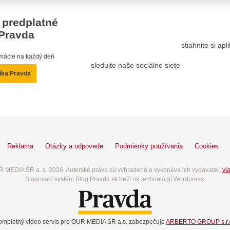
 predplatné
Pravda
stiahnite si ap
ormácie na každý deň
sledujte naše sociálne siete
íka Pravda
Reklama
Otázky a odpovede
Podmienky používania
Cookies
 MEDIA SR a. s. 2026. Autorské práva sú vyhradené a vykonáva ich vydavateľ,
via
Blogovací systém Blog.Pravda.sk beží na technológií Wordpress.
ompletný video servis pre OUR MEDIA SR a.s. zabezpečuje
ARBERTO GROUP s.r.