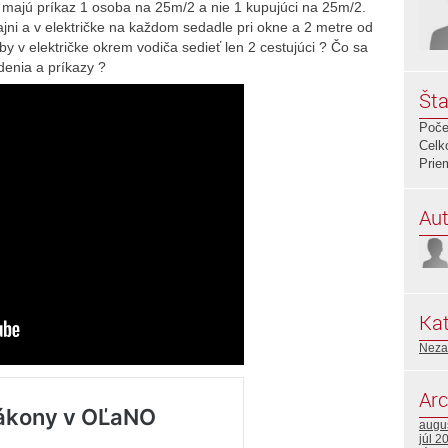
h majú príkaz 1 osoba na 25m/2 a nie 1 kupujúci na 25m/2.
ni a v električke na každom sedadle pri okne a 2 metre od
 by v električke okrem vodiča sedieť len 2 cestujúci ? Čo sa
denia a príkazy ?
Šta
Poče
Celk
Prie
Aut
Kat
Neza
Arc
augu
júl 2