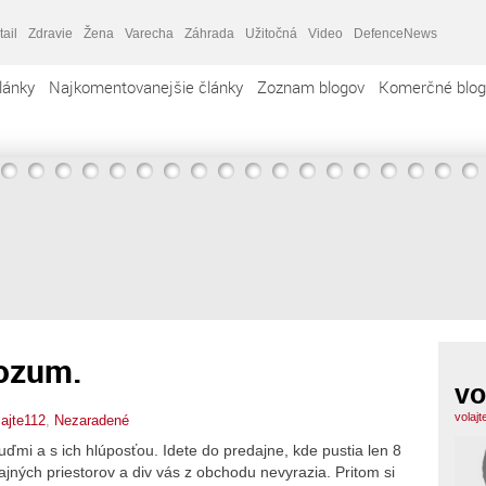
tail
Zdravie
Žena
Varecha
Záhrada
Užitočná
Video
DefenceNews
lánky
Najkomentovanejšie články
Zoznam blogov
Komerčné blog
rozum.
vo
volaj
lajte112
,
Nezaradené
mi a s ich hlúposťou. Idete do predajne, kde pustia len 8
jných priestorov a div vás z obchodu nevyrazia. Pritom si