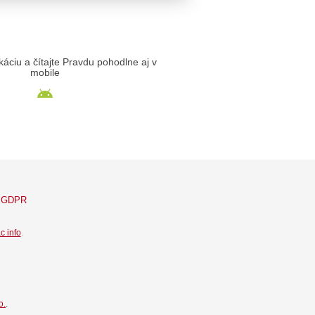
likáciu a čítajte Pravdu pohodlne aj v
mobile
GDPR
c info
.
o.
.