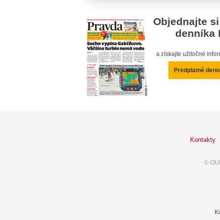
Objednajte si
denníka 
a získajte užitočné inf
Predplatné denn
Kontakty
© OUR
K