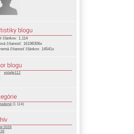
tistiky blogu
t článkov: 1,114
ová čítanosť: 16198306x
merná čítanosť článkov: 14541x
or blogu
volajte112
egórie
radené
(1 114)
hív
st 2026
026