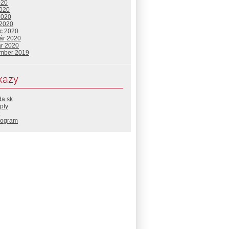
020
2020
2020
 2020
c 2020
uár 2020
ár 2020
mber 2019
kazy
da.sk
pty
rogram