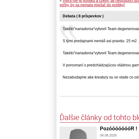
«
Viera nie je politika a cirkev, ak nepodporí s
voľby, by sa nemala miešať do politiky!
Debata ( 8 príspevkov )
Takéto"nariadenia"vytvoril Team degenerovany
S tými predajnami nemáš asi pravdu- 25 m2 ..
Takéto"nariadenia"vytvoril Team degenerovany
V porovnaní s predchádzajúcou vládnou garnitú
Nezabudajme ake kreatury su vo vlade co od n
Ďalšie články od tohto b
PozóóóóóóóR !
04.08.2026