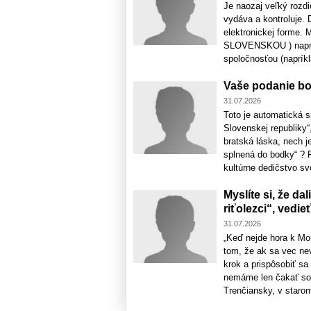
Je naozaj veľký rozdi
vydáva a kontroluje. 
elektronickej forme. 
SLOVENSKOU ) napríkl
spoločnosťou (napríkla
Vaše podanie bo
31.07.2026
Toto je automatická 
Slovenskej republiky“
bratská láska, nech 
splnená do bodky“ ?
kultúrne dedičstvo svoj
Myslíte si, že dal
riťolezci“, vedi
31.07.2026
„Keď nejde hora k Mo
tom, že ak sa vec ne
krok a prispôsobiť sa
nemáme len čakať so 
Trenčiansky, v starom,