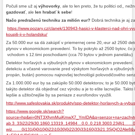
Počuli sme už aj
výhovorky
, ale to len preto, že tu politici od,, než
gazdovať
, ale
len hrabať k sebe
!
Načo predraženú techniku za milión eur?
Dobrá technika je aj za
https://www.pozary.cz/clanek/130943-hasici-v-klasterci-nad-ohri-vyuz
koupili-ji-v-holandsku/
Za 50.000 eur sa dá zakúpiť v priemernej cene 20,-eur až 2500 de
plynov v ekonomickom prevedení. To by pokrylo až 2500 bytov, čo 
vchodom s 12.timi poschodiami (cca 70 bytov v jednom paneláku)
Detektor horľavých a výbušných plynov v ekonomickom prevedení. P
detekciu a včasné varovanie pred výskytom horľavých a výbušných
propán, bután) pomocou najnovšej technológii polovodičového sen
Za 1.000.000 eur by sa zakúpilo 50.000 detektorov, to je 50.000 by
takýto detektor dá objednať cez výrobu a je to ešte lacnejšie. Takto
lepšie a užitočnejšie by sa peniaze z eurofondov využili.
http://www.safeslovakia.sk/produkty/spp-detektor-horlavych-a-vybu
https://www.google.sk/search?
source=hp&ei=0NT3XfymMuiKmwX7_YmIDA&q=senzor+na+zachyte
ab.3..33i22i29i30.1860.13319..14984…0.0..0.218.3003.23j8j1……
wiz…….0i131j0j0i10j0i22i10i30j0i22i30j33i160j33i21.3SjQiO2Al