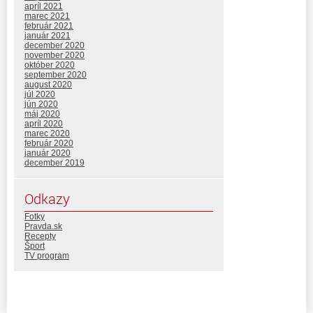
apríl 2021
marec 2021
február 2021
január 2021
december 2020
november 2020
október 2020
september 2020
august 2020
júl 2020
jún 2020
máj 2020
apríl 2020
marec 2020
február 2020
január 2020
december 2019
Odkazy
Fotky
Pravda.sk
Recepty
Šport
TV program