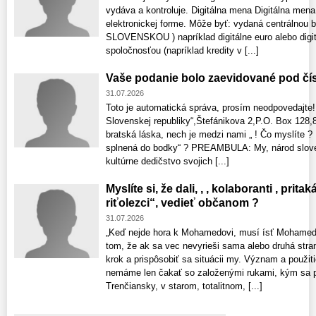
vydáva a kontroluje. Digitálna mena Digitálna mena
elektronickej forme. Môže byť: vydaná centrálnou b
SLOVENSKOU ) napríklad digitálne euro alebo digi
spoločnosťou (napríklad kredity v [...]
Vaše podanie bolo zaevidované pod čí
31.07.2026
Toto je automatická správa, prosím neodpovedajte!
Slovenskej republiky“,Štefánikova 2,P.O. Box 128,8
bratská láska, nech je medzi nami „ ! Čo myslíte 
splnená do bodky“ ? PREAMBULA: My, národ sloven
kultúrne dedičstvo svojich [...]
Myslíte si, že dali, , , kolaboranti , prita
riťolezci“, vedieť občanom ?
31.07.2026
„Keď nejde hora k Mohamedovi, musí ísť Mohamed 
tom, že ak sa vec nevyrieši sama alebo druhá stra
krok a prispôsobiť sa situácii my. Význam a použit
nemáme len čakať so založenými rukami, kým sa pr
Trenčiansky, v starom, totalitnom, [...]