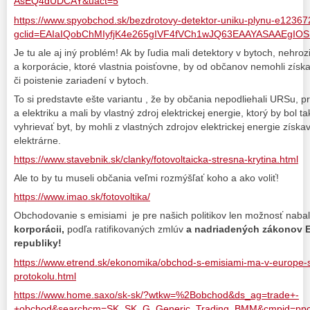
AsEQ4dUDCAY&uact=5
https://www.spyobchod.sk/bezdrotovy-detektor-uniku-plynu-e1236
gclid=EAIaIQobChMIyfjK4e265gIVF4fVCh1wJQ63EAAYASAAEgIO
Je tu ale aj iný problém! Ak by ľudia mali detektory v bytoch, nehroz
a korporácie, ktoré vlastnia poisťovne, by od občanov nemohli získa
či poistenie zariadení v bytoch.
To si predstavte ešte variantu , že by občania nepodliehali URSu, p
a elektriku a mali by vlastný zdroj elektrickej energie, ktorý by bol tak 
vyhrievať byt, by mohli z vlastných zdrojov elektrickej energie získa
elektrárne.
https://www.stavebnik.sk/clanky/fotovoltaicka-stresna-krytina.html
Ale to by tu museli občania veľmi rozmýšľať koho a ako voliť!
https://www.imao.sk/fotovoltika/
Obchodovanie s emisiami je pre našich politikov len možnosť nabal
korporácii,
podľa ratifikovaných zmlúv
a nadriadených zákonov 
republiky!
https://www.etrend.sk/ekonomika/obchod-s-emisiami-ma-v-europe-s
protokolu.html
https://www.home.saxo/sk-sk/?wtkw=%2Bobchod&ds_ag=trade+-
+obchod&searchcm=SK_SK_G_Generic_Trading_BMM&cmpid=pp