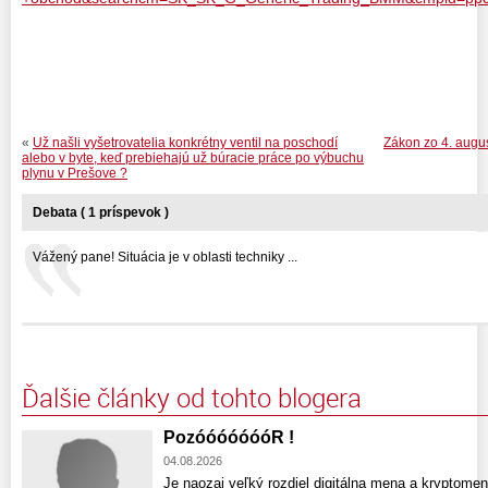
«
Už našli vyšetrovatelia konkrétny ventil na poschodí
Zákon zo 4. augu
alebo v byte, keď prebiehajú už búracie práce po výbuchu
plynu v Prešove ?
Debata ( 1 príspevok )
Vážený pane! Situácia je v oblasti techniky ...
Ďalšie články od tohto blogera
PozóóóóóóóR !
04.08.2026
Je naozaj veľký rozdiel digitálna mena a kryptomen