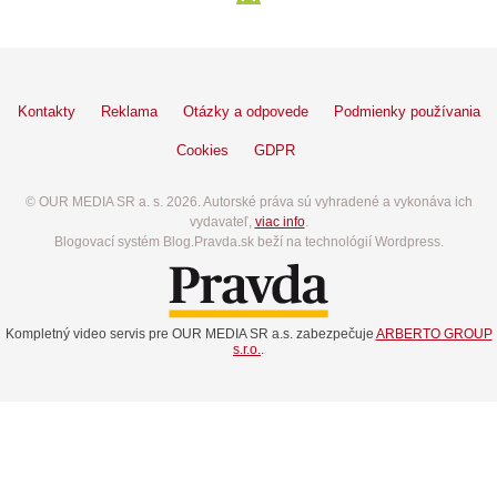
Kontakty
Reklama
Otázky a odpovede
Podmienky používania
Cookies
GDPR
© OUR MEDIA SR a. s. 2026. Autorské práva sú vyhradené a vykonáva ich
vydavateľ,
viac info
.
Blogovací systém Blog.Pravda.sk beží na technológií Wordpress.
Kompletný video servis pre OUR MEDIA SR a.s. zabezpečuje
ARBERTO GROUP
s.r.o.
.