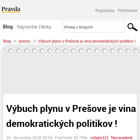
Registrácia
Prihlásenie
Blog
Najnovšie články
Najčítanejšie články
Blog
>
pomoc
>
Výbuch plynu v Prešove je vina demokratických politikov !
Najkomentovanejšie články
Zoznam blogov
Komerčné blogy
Výbuch plynu v Prešove je vina
demokratických politikov !
16. decembra 2019 20:59
, Prečítané 10 749x,
volajte112
,
Nezaradené