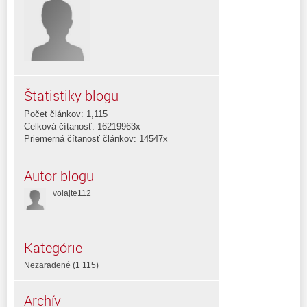
Štatistiky blogu
Počet článkov: 1,115
Celková čítanosť: 16219963x
Priemerná čítanosť článkov: 14547x
Autor blogu
volajte112
Kategórie
Nezaradené
(1 115)
Archív