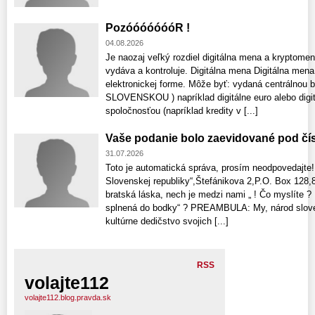
PozóóóóóóóR !
04.08.2026
Je naozaj veľký rozdiel digitálna mena a kryptomen
vydáva a kontroluje. Digitálna mena Digitálna mena
elektronickej forme. Môže byť: vydaná centrálnou b
SLOVENSKOU ) napríklad digitálne euro alebo digi
spoločnosťou (napríklad kredity v [...]
Vaše podanie bolo zaevidované pod čí
31.07.2026
Toto je automatická správa, prosím neodpovedajte!
Slovenskej republiky“,Štefánikova 2,P.O. Box 128,8
bratská láska, nech je medzi nami „ ! Čo myslíte 
splnená do bodky“ ? PREAMBULA: My, národ sloven
kultúrne dedičstvo svojich [...]
RSS
volajte112
volajte112.blog.pravda.sk