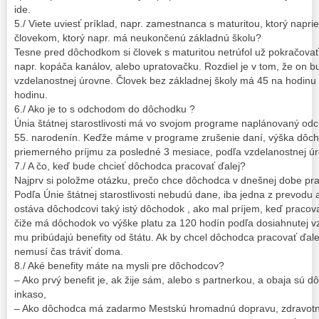
ide.
5./ Viete uviesť príklad, napr. zamestnanca s maturitou, ktorý naprie
človekom, ktorý napr. má neukončenú základnú školu?
Tesne pred dôchodkom si človek s maturitou netrúfol už pokračovať v
napr. kopáča kanálov, alebo upratovačku. Rozdiel je v tom, že on b
vzdelanostnej úrovne. Človek bez základnej školy má 45 na hodinu
hodinu.
6./ Ako je to s odchodom do dôchodku ?
Únia štátnej starostlivosti má vo svojom programe naplánovaný o
55. narodenín. Keďže máme v programe zrušenie daní, výška dôcho
priemerného príjmu za posledné 3 mesiace, podľa vzdelanostnej ú
7./ A čo, keď bude chcieť dôchodca pracovať ďalej?
Najprv si položme otázku, prečo chce dôchodca v dnešnej dobe pra
Podľa Únie štátnej starostlivosti nebudú dane, iba jedna z prevo
ostáva dôchodcovi taký istý dôchodok , ako mal príjem, keď pracova
čiže má dôchodok vo výške platu za 120 hodín podľa dosiahnutej v
mu pribúdajú benefity od štátu. Ak by chcel dôchodca pracovať ďale
nemusí čas tráviť doma.
8./ Aké benefity máte na mysli pre dôchodcov?
– Ako prvý benefit je, ak žije sám, alebo s partnerkou, a obaja sú
inkaso,
– Ako dôchodca má zadarmo Mestskú hromadnú dopravu, zdravotnú s