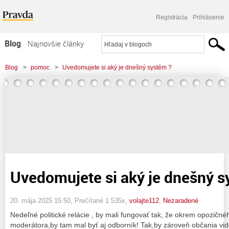
Registrácia
Prihlásenie
Blog
Najnovšie články
Najčítanejšie články
Blog
>
pomoc
>
Uvedomujete si aký je dnešný systém ?
Najkomentovanejšie články
Zoznam blogov
Komerčné blogy
Uvedomujete si aký je dnešný s
20. mája 2025 15:50
, Prečítané 1 535x,
volajte112
,
Nezaradené
Nedeľné politické relácie , by mali fungovať tak, že okrem opozičnéh
moderátora,by tam mal byť aj odborník! Tak,by zároveň občania vide