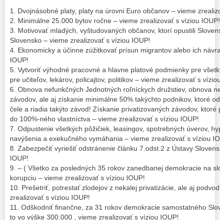
1. Dvojnásobné platy, platy na úrovni Euro občanov – vieme zrealiz
2. Minimálne 25.000 bytov ročne – vieme zrealizovať s víziou IOUP!
3. Motivovať mladých, vyštudovaných občanov, ktorí opustili Slove
Slovensko – vieme zrealizovať s víziou IOUP!
4. Ekonomicky a účinne zúžitkovať prísun migrantov alebo ich návrat
IOUP!
5. Vytvoriť výhodné pracovné a hlavne platové podmienky pre všet
pre učiteľov, lekárov, policajtov, politikov – vieme zrealizovať s vízi
6. Obnova nefunkčných Jednotných roľníckych družstiev, obnova n
závodov, ale aj získanie minimálne 50% takýchto podnikov, ktoré od 
čele a riadia takýto závod! Získanie privatizovaných závodov, ktoré p
do 100%-ného vlastníctva – vieme zrealizovať s víziou IOUP!
7. Odpustenie všetkých pôžičiek, leasingov, spotrebných úverov, hy
navýšenia a exekučného vymáhania – vieme zrealizovať s víziou I
8. Zabezpečiť vyriešiť odstránenie článku 7.odst.2 z Ústavy Slovens
IOUP!
9. – ( Všetko za posledných 35 rokov zanedbanej demokracie na sl
korupciu – vieme zrealizovať s víziou IOUP!
10. Prešetriť, potrestať zlodejov z nekalej privatizácie, ale aj pod
zrealizovať s víziou IOUP!
11. Odškodniť finančne, za 31 rokov demokracie samostatného Slo
to vo výške 300.000 , vieme zrealizovať s víziou IOUP!