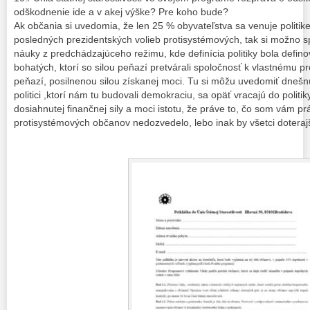
odškodnenie ide a v akej výške? Pre koho bude?
Ak občania si uvedomia, že len 25 % obyvateľstva sa venuje politik
posledných prezidentských volieb protisystémových, tak si možno 
náuky z predchádzajúceho režimu, kde definícia politiky bola defin
bohatých, ktorí so silou peňazí pretvárali spoločnosť k vlastnému p
peňazí, posilnenou silou získanej moci. Tu si môžu uvedomiť dnešn
politici ,ktorí nám tu budovali demokraciu, sa opäť vracajú do politi
dosiahnutej finančnej sily a moci istotu, že práve to, čo som vám p
protisystémových občanov nedozvedelo, lebo inak by všetci doterajší 