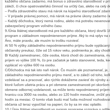
každého občana zadarmo, má bonus o zdravotnú starostlivosť v prí
záleží, či chce opatrovateľskú činnosť na určitý čas, alebo na celý
– Podľa zdravotného stavu má nárok na kúpeľnú starostlivosť zdar
– V prípade právnej pomoci, má nárok na právne úkony zadarmo /al
– Každý dôchodca, ktorý nemá rodinu, alebo má potrebu nevenovať
zabezpečený program voľného času.
9./Únia štátnej starostlivosti má pre každého občana, ktorý dovŕši 
program o základnom nepodmienenom príjme. Aký to má vplyv na
Áno, máte pravdu, ale musím to trošku rozviesť.
A/ 50 % výšky základného nepodmieneného príjmu bude vyplácaný 
občiansky preukaz, čiže od 15 rokov veku, podmienka je, aby chodili
B/ Každý zamestnanec, čiže osoba, ktorá chodí do zamestnania, 
príjem vo výške 100 %, čo pre začiatok je takto stanovené, teda, 
vyplácať vo výške 600 na osobu.
C/Dôchodca má tak isto naň nárok. Čo musím ale poznamenať, je, 
základného nepodmieneného príjmu meniť, a to záleží od toho, koľk
vzdelávať sa a pracovať, ako rýchlo dokážeme zaviesť do výroby a 
ktoré ľuďom ušetria prácu a pri obmene zamestnanosti pri skoršo
obmene odbornej vzdelanosti, sa môže tento nepodmienený príje
hranicu cca 3000 na osobu, alebo zo 120 hodín mesačne, znížiť p
hodín za mesiac. O tomto však budú mať ľudia možnosť rozhodovať
občania už teraz vypočítať na papieri, čo by sa im viac oplatilo.
10./ Únia štátnej starostlivosti vo svojom programe rozpráva o od