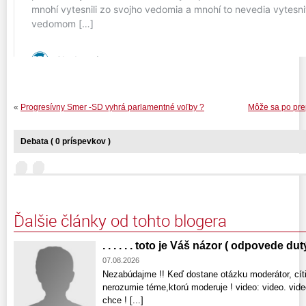
«
Progresívny Smer -SD vyhrá parlamentné voľby ?
Môže sa po prep
Debata ( 0 príspevkov )
Ďalšie články od tohto blogera
. . . . . . toto je Váš názor ( odpovede dut
07.08.2026
Nezabúdajme !! Keď dostane otázku moderátor, cíti
nerozumie téme,ktorú moderuje ! video: video. vid
chce ! [...]