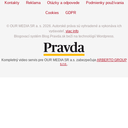
Kontakty
Reklama
Otázky a odpovede
Podmienky používania
Cookies
GDPR
© OUR MEDIA SR a. s. 2026. Autorské práva sú vyhradené a vykonáva ich
vydavateľ,
viac info
.
Blogovací systém Blog.Pravda.sk beží na technológií Wordpress.
Kompletný video servis pre OUR MEDIA SR a.s. zabezpečuje
ARBERTO GROUP
s.r.o.
.