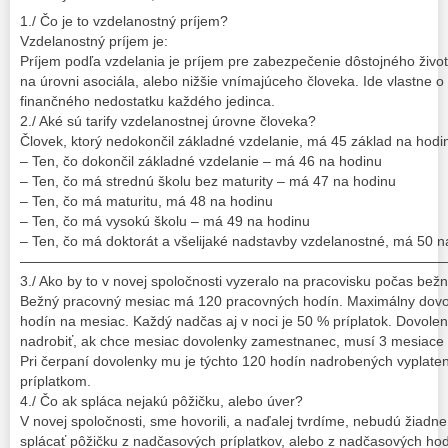
1./ Čo je to vzdelanostný príjem?
Vzdelanostný príjem je:
Príjem podľa vzdelania je príjem pre zabezpečenie dôstojného živo
na úrovni asociála, alebo nižšie vnímajúceho človeka. Ide vlastne 
finančného nedostatku každého jedinca.
2./ Aké sú tarify vzdelanostnej úrovne človeka?
Človek, ktorý nedokončil základné vzdelanie, má 45 základ na hodi
– Ten, čo dokončil základné vzdelanie – má 46 na hodinu
– Ten, čo má strednú školu bez maturity – má 47 na hodinu
– Ten, čo má maturitu, má 48 na hodinu
– Ten, čo má vysokú školu – má 49 na hodinu
– Ten, čo má doktorát a všelijaké nadstavby vzdelanostné, má 50 n
——————————————————————————————
3./ Ako by to v novej spoločnosti vyzeralo na pracovisku počas b
Bežný pracovný mesiac má 120 pracovných hodín. Maximálny dovo
hodín na mesiac. Každý nadčas aj v noci je 50 % príplatok. Dovole
nadrobiť, ak chce mesiac dovolenky zamestnanec, musí 3 mesiace 
Pri čerpaní dovolenky mu je týchto 120 hodín nadrobených vyplat
príplatkom.
4./ Čo ak spláca nejakú pôžičku, alebo úver?
V novej spoločnosti, sme hovorili, a naďalej tvrdíme, nebudú žia
splácať pôžičku z nadčasových príplatkov, alebo z nadčasových hod