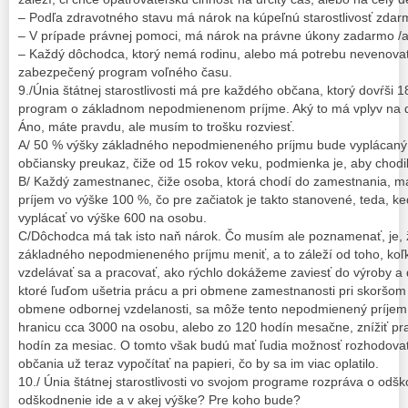
– Podľa zdravotného stavu má nárok na kúpeľnú starostlivosť zdar
– V prípade právnej pomoci, má nárok na právne úkony zadarmo /al
– Každý dôchodca, ktorý nemá rodinu, alebo má potrebu nevenovať
zabezpečený program voľného času.
9./Únia štátnej starostlivosti má pre každého občana, ktorý dovŕši 
program o základnom nepodmienenom príjme. Aký to má vplyv na
Áno, máte pravdu, ale musím to trošku rozviesť.
A/ 50 % výšky základného nepodmieneného príjmu bude vyplácaný 
občiansky preukaz, čiže od 15 rokov veku, podmienka je, aby chodili
B/ Každý zamestnanec, čiže osoba, ktorá chodí do zamestnania, 
príjem vo výške 100 %, čo pre začiatok je takto stanovené, teda, 
vyplácať vo výške 600 na osobu.
C/Dôchodca má tak isto naň nárok. Čo musím ale poznamenať, je, 
základného nepodmieneného príjmu meniť, a to záleží od toho, koľk
vzdelávať sa a pracovať, ako rýchlo dokážeme zaviesť do výroby a 
ktoré ľuďom ušetria prácu a pri obmene zamestnanosti pri skoršo
obmene odbornej vzdelanosti, sa môže tento nepodmienený príje
hranicu cca 3000 na osobu, alebo zo 120 hodín mesačne, znížiť p
hodín za mesiac. O tomto však budú mať ľudia možnosť rozhodovať
občania už teraz vypočítať na papieri, čo by sa im viac oplatilo.
10./ Únia štátnej starostlivosti vo svojom programe rozpráva o od
odškodnenie ide a v akej výške? Pre koho bude?