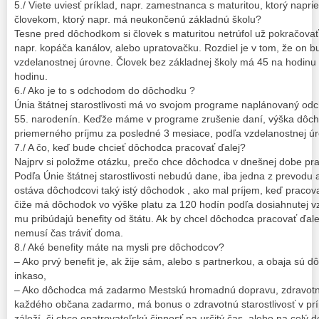
5./ Viete uviesť príklad, napr. zamestnanca s maturitou, ktorý naprie
človekom, ktorý napr. má neukončenú základnú školu?
Tesne pred dôchodkom si človek s maturitou netrúfol už pokračovať v
napr. kopáča kanálov, alebo upratovačku. Rozdiel je v tom, že on b
vzdelanostnej úrovne. Človek bez základnej školy má 45 na hodinu
hodinu.
6./ Ako je to s odchodom do dôchodku ?
Únia štátnej starostlivosti má vo svojom programe naplánovaný o
55. narodenín. Keďže máme v programe zrušenie daní, výška dôcho
priemerného príjmu za posledné 3 mesiace, podľa vzdelanostnej ú
7./ A čo, keď bude chcieť dôchodca pracovať ďalej?
Najprv si položme otázku, prečo chce dôchodca v dnešnej dobe pra
Podľa Únie štátnej starostlivosti nebudú dane, iba jedna z prevo
ostáva dôchodcovi taký istý dôchodok , ako mal príjem, keď pracova
čiže má dôchodok vo výške platu za 120 hodín podľa dosiahnutej v
mu pribúdajú benefity od štátu. Ak by chcel dôchodca pracovať ďale
nemusí čas tráviť doma.
8./ Aké benefity máte na mysli pre dôchodcov?
– Ako prvý benefit je, ak žije sám, alebo s partnerkou, a obaja sú
inkaso,
– Ako dôchodca má zadarmo Mestskú hromadnú dopravu, zdravotnú s
každého občana zadarmo, má bonus o zdravotnú starostlivosť v prí
záleží, či chce opatrovateľskú činnosť na určitý čas, alebo na celý