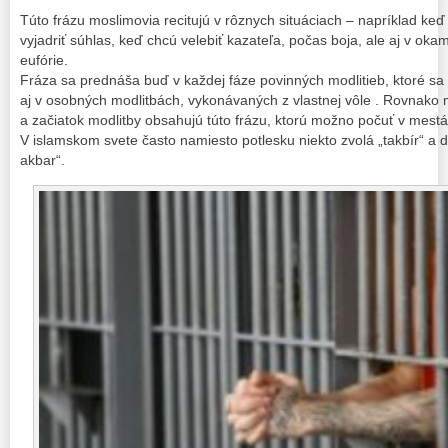
Túto frázu moslimovia recitujú v rôznych situáciach – napríklad keď
vyjadriť súhlas, keď chcú velebiť kazateľa, počas boja, ale aj v ok
eufórie.
Fráza sa prednáša buď v každej fáze povinných modlitieb, ktoré s
aj v osobných modlitbách, vykonávaných z vlastnej vôle . Rovnako 
a začiatok modlitby obsahujú túto frázu, ktorú možno počuť v mes
V islamskom svete často namiesto potlesku niekto zvolá „takbír“ a 
akbar“.