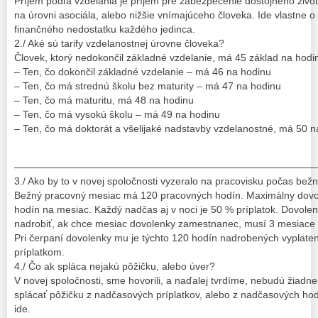
Príjem podľa vzdelania je príjem pre zabezpečenie dôstojného živo
na úrovni asociála, alebo nižšie vnímajúceho človeka. Ide vlastne 
finančného nedostatku každého jedinca.
2./ Aké sú tarify vzdelanostnej úrovne človeka?
Človek, ktorý nedokončil základné vzdelanie, má 45 základ na hodi
– Ten, čo dokončil základné vzdelanie – má 46 na hodinu
– Ten, čo má strednú školu bez maturity – má 47 na hodinu
– Ten, čo má maturitu, má 48 na hodinu
– Ten, čo má vysokú školu – má 49 na hodinu
– Ten, čo má doktorát a všelijaké nadstavby vzdelanostné, má 50 n
——————————————————————————————
3./ Ako by to v novej spoločnosti vyzeralo na pracovisku počas b
Bežný pracovný mesiac má 120 pracovných hodín. Maximálny dovo
hodín na mesiac. Každý nadčas aj v noci je 50 % príplatok. Dovole
nadrobiť, ak chce mesiac dovolenky zamestnanec, musí 3 mesiace 
Pri čerpaní dovolenky mu je týchto 120 hodín nadrobených vyplat
príplatkom.
4./ Čo ak spláca nejakú pôžičku, alebo úver?
V novej spoločnosti, sme hovorili, a naďalej tvrdíme, nebudú žia
splácať pôžičku z nadčasových príplatkov, alebo z nadčasových hod
ide.