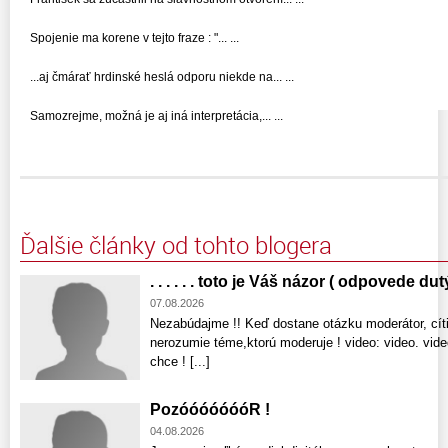
Spojenie ma korene v tejto fraze : "... ...
...aj čmárať hrdinské heslá odporu niekde na... ...
Samozrejme, možná je aj iná interpretácia,... ...
Ďalšie články od tohto blogera
. . . . . . toto je Váš názor ( odpovede dut
07.08.2026
Nezabúdajme !! Keď dostane otázku moderátor, cíti
nerozumie téme,ktorú moderuje ! video: video. vid
chce ! [...]
PozóóóóóóóR !
04.08.2026