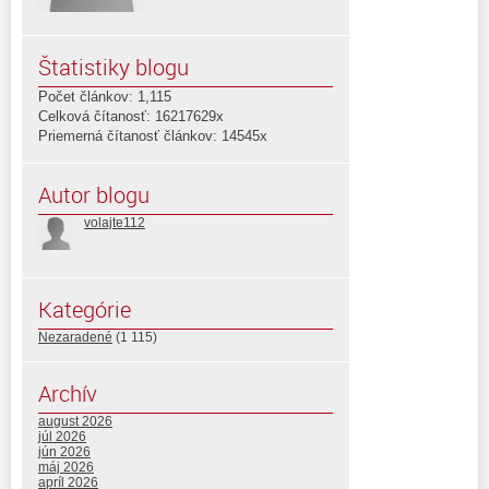
Štatistiky blogu
Počet článkov: 1,115
Celková čítanosť: 16217629x
Priemerná čítanosť článkov: 14545x
Autor blogu
volajte112
Kategórie
Nezaradené
(1 115)
Archív
august 2026
júl 2026
jún 2026
máj 2026
apríl 2026