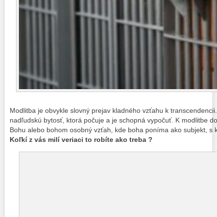
Modlitba je obvykle slovný prejav kladného vzťahu k transcendencii
nadľudskú bytosť, ktorá počuje a je schopná vypočuť. K modlitbe 
Bohu alebo bohom osobný vzťah, kde boha poníma ako subjekt, s
Koľkí z vás milí veriaci to robíte ako treba ?