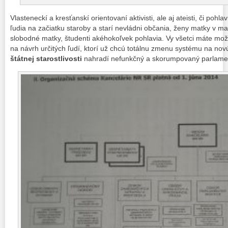
Vlasteneckí a kresťanskí orientovaní aktivisti, ale aj ateisti, či pohl
ľudia na začiatku staroby a starí nevládni občania, ženy matky v 
slobodné matky, študenti akéhokoľvek pohlavia. Vy všetci máte mož
na návrh určitých ľudí, ktorí už chcú totálnu zmenu systému na no
štátnej starostlivosti
nahradí nefunkčný a skorumpovaný parlame