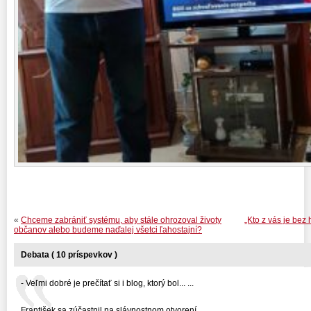
«
Chceme zabrániť systému, aby stále ohrozoval životy
„Kto z vás je bez 
občanov alebo budeme naďalej všetci ľahostajní?
Debata ( 10 príspevkov )
- Veľmi dobré je prečítať si i blog, ktorý bol... ...
František sa zúčastnil na slávnostnom otvorení... ...