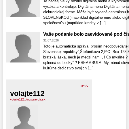
Je naozaj veľký rozdiel digitálna mena a kryptomen
vydáva a kontroluje. Digitálna mena Digitálna mena
elektronickej forme. Môže byť: vydaná centrálnou b
SLOVENSKOU ) napríklad digitálne euro alebo digi
spoločnosťou (napríklad kredity v [...]
Vaše podanie bolo zaevidované pod čí
31.07.2026
Toto je automatická správa, prosím neodpovedajte!
Slovenskej republiky“,Štefánikova 2,P.O. Box 128,8
bratská láska, nech je medzi nami „ ! Čo myslíte 
splnená do bodky“ ? PREAMBULA: My, národ sloven
kultúrne dedičstvo svojich [...]
RSS
volajte112
volajte112.blog.pravda.sk