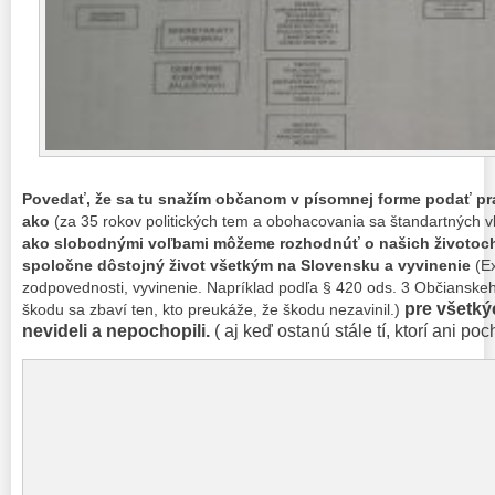
Povedať, že sa tu snažím občanom v písomnej forme podať pra
ako
(za 35 rokov politických tem a obohacovania sa štandartných 
ako slobodnými voľbami môžeme rozhodnúť o našich životoc
spoločne dôstojný život všetkým na Slovensku a vyvinenie
(Ex
zodpovednosti, vyvinenie. Napríklad podľa § 420 ods. 3 Občiansk
pre všetký
škodu sa zbaví ten, kto preukáže, že škodu nezavinil.)
nevideli a nepochopili.
( aj keď ostanú stále tí, ktorí ani po