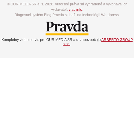
© OUR MEDIA SR a. s. 2026. Autorské práva sú vyhradené a vykonáva ich
vydavateľ,
viac info
.
Blogovací systém Blog.Pravda.sk beží na technológií Wordpress.
Kompletný video servis pre OUR MEDIA SR a.s. zabezpečuje
ARBERTO GROUP
s.r.o.
.