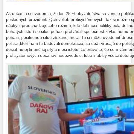
Ak občania si uvedomia, že len 25 % obyvateľstva sa venuje politik
posledných prezidentských volieb protisystémových, tak si možno 
náuky z predchádzajúceho režimu, kde definícia politiky bola defin
bohatých, ktorí so silou peňazí pretvárali spoločnosť k vlastnému p
peňazí, posilnenou silou získanej moci. Tu si môžu uvedomiť dnešn
politici ,ktorí nám tu budovali demokraciu, sa opäť vracajú do politi
dosiahnutej finančnej sily a moci istotu, že práve to, čo som vám p
protisystémových občanov nedozvedelo, lebo inak by všetci doterajší 