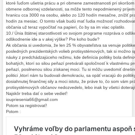
ktoré ľuďom ušetria prácu a pri obmene zamestnanosti pri skoršo
obmene odbornej vzdelanosti, sa môže tento nepodmienený príje
hranicu cca 3000 na osobu, alebo zo 120 hodín mesačne, znížiť p
hodín za mesiac. O tomto však budú mať ľudia možnosť rozhodovať
občania už teraz vypočítať na papieri, čo by sa im viac oplatilo.
10./ Únia štátnej starostlivosti vo svojom programe rozpráva o od
odškodnenie ide a v akej výške? Pre koho bude?
Ak občania si uvedomia, že len 25 % obyvateľstva sa venuje politik
posledných prezidentských volieb protisystémových, tak si možno 
náuky z predchádzajúceho režimu, kde definícia politiky bola defin
bohatých, ktorí so silou peňazí pretvárali spoločnosť k vlastnému p
peňazí, posilnenou silou získanej moci. Tu si môžu uvedomiť dnešn
politici ,ktorí nám tu budovali demokraciu, sa opäť vracajú do politi
dosiahnutej finančnej sily a moci istotu, že práve to, čo som vám p
protisystémových občanov nedozvedelo, lebo inak by všetci doterajší 
Najskôr treba dať o sebe vedieť!
ioupriesenia66@gmail.com
Potom sa registrovať!
Potom :