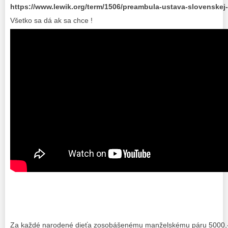
https://www.lewik.org/term/1506/preambula-ustava-slovenskej-
Všetko sa dá ak sa chce !
Za každé narodené dieťa zosobášenému manželskému páru 5000,