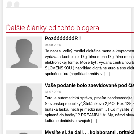
Ďalšie články od tohto blogera
PozóóóóóóóR !
04.08.2026
Je naozaj veľký rozdiel digitálna mena a kryptomen
vydáva a kontroluje. Digitálna mena Digitálna mena
elektronickej forme. Môže byť: vydaná centrálnou b
SLOVENSKOU ) napríklad digitálne euro alebo digi
spoločnosťou (napríklad kredity v [...]
Vaše podanie bolo zaevidované pod čí
31.07.2026
Toto je automatická správa, prosím neodpovedajte!
Slovenskej republiky“,Štefánikova 2,P.O. Box 128,8
bratská láska, nech je medzi nami „ ! Čo myslíte 
splnená do bodky“ ? PREAMBULA: My, národ sloven
kultúrne dedičstvo svojich [...]
Myslíte si, že dali, , , kolaboranti , prita