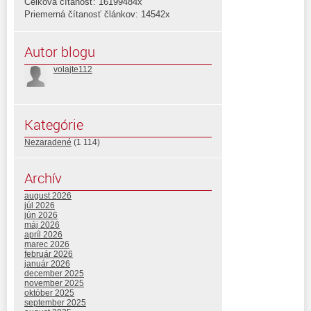
Celková čítanosť: 16199484x
Priemerná čítanosť článkov: 14542x
Autor blogu
volajte112
Kategórie
Nezaradené
(1 114)
Archív
august 2026
júl 2026
jún 2026
máj 2026
apríl 2026
marec 2026
február 2026
január 2026
december 2025
november 2025
október 2025
september 2025