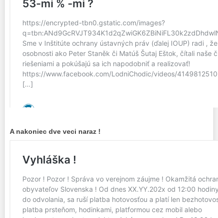
A nakoniec dve veci naraz !