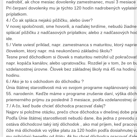
nadrobiť, ak chce mesiac dovolenky zamestnanec, musí 3 mesiace 
Pri čerpaní dovolenky mu je týchto 120 hodín nadrobených vyplat
príplatkom.
4./ Čo ak spláca nejakú pôžičku, alebo úver?
V novej spoločnosti, sme hovorili, a naďalej tvrdíme, nebudú žia
splácať pôžičku z nadčasových príplatkov, alebo z nadčasových hod
ide.
5./ Viete uviesť príklad, napr. zamestnanca s maturitou, ktorý naprie
človekom, ktorý napr. má neukončenú základnú školu?
Tesne pred dôchodkom si človek s maturitou netrúfol už pokračovať v
napr. kopáča kanálov, alebo upratovačku. Rozdiel je v tom, že on b
vzdelanostnej úrovne. Človek bez základnej školy má 45 na hodinu
hodinu.
6./ Ako je to s odchodom do dôchodku ?
Únia štátnej starostlivosti má vo svojom programe naplánovaný o
55. narodenín. Keďže máme v programe zrušenie daní, výška dôcho
priemerného príjmu za posledné 3 mesiace, podľa vzdelanostnej ú
7./ A čo, keď bude chcieť dôchodca pracovať ďalej?
Najprv si položme otázku, prečo chce dôchodca v dnešnej dobe pra
Podľa Únie štátnej starostlivosti nebudú dane, iba jedna z prevo
ostáva dôchodcovi taký istý dôchodok , ako mal príjem, keď pracova
čiže má dôchodok vo výške platu za 120 hodín podľa dosiahnutej v
mu pribúdajú benefity od štátu. Ak by chcel dôchodca pracovať ďale