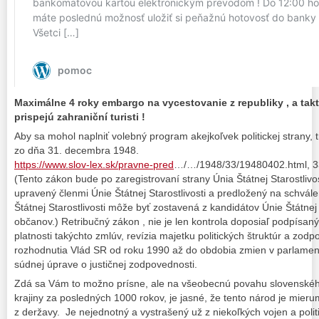
Maximálne 4 roky embargo na vycestovanie z republiky , a ta
prispejú zahraniční turisti !
Aby sa mohol naplniť volebný program akejkoľvek politickej strany,
zo dňa 31. decembra 1948.
https://www.slov-lex.sk/pravne-pred
…/…/1948/33/19480402.html, 3
(Tento zákon bude po zaregistrovaní strany Únia Štátnej Starostliv
upravený členmi Únie Štátnej Starostlivosti a predložený na schvále
Štátnej Starostlivosti môže byť zostavená z kandidátov Únie Štátnej St
občanov.) Retribučný zákon , nie je len kontrola doposiaľ podpísanýc
platnosti takýchto zmlúv, revízia majetku politických štruktúr a zod
rozhodnutia Vlád SR od roku 1990 až do obdobia zmien v parlament
súdnej úprave o justičnej zodpovednosti.
Zdá sa Vám to možno prísne, ale na všeobecnú povahu slovenského 
krajiny za posledných 1000 rokov, je jasné, že tento národ je mier
z deržavy. Je nejednotný a vystrašený už z niekoľkých vojen a polit