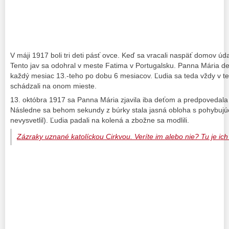
V máji 1917 boli tri deti pásť ovce. Keď sa vracali naspäť domov úd
Tento jav sa odohral v meste Fatima v Portugalsku. Panna Mária de
každý mesiac 13.-teho po dobu 6 mesiacov. Ľudia sa teda vždy v t
schádzali na onom mieste.
13. októbra 1917 sa Panna Mária zjavila iba deťom a predpovedala k
Následne sa behom sekundy z búrky stala jasná obloha s pohybujúc
nevysvetlil). Ľudia padali na kolená a zbožne sa modlili.
Zázraky uznané katolíckou Cirkvou. Veríte im alebo nie? Tu je ich