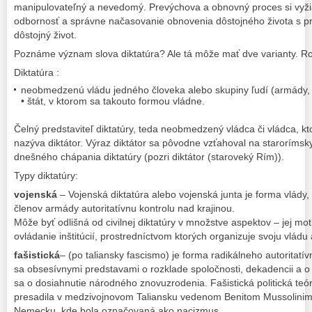
manipulovateľný a nevedomý. Prevýchova a obnovný proces si vyžia
odbornosť a správne načasovanie obnovenia dôstojného života s pre
dôstojný život.
Poznáme význam slova diktatúra? Ale tá môže mať dve varianty. Ro
Diktatúra :
neobmedzenú vládu jedného človeka alebo skupiny ľudí (armády, je
• štát, v ktorom sa takouto formou vládne.
Čelný predstaviteľ diktatúry, teda neobmedzený vládca či vládca, kt
nazýva diktátor. Výraz diktátor sa pôvodne vzťahoval na starorímsky
dnešného chápania diktatúry (pozri diktátor (staroveký Rím)).
Typy diktatúry:
vojenská
– Vojenská diktatúra alebo vojenská junta je forma vlády,
členov armády autoritatívnu kontrolu nad krajinou.
Môže byť odlišná od civilnej diktatúry v množstve aspektov – jej mo
ovládanie inštitúcií, prostredníctvom ktorých organizuje svoju vládu
fašistická
– (po taliansky fascismo) je forma radikálneho autoritat
sa obsesívnymi predstavami o rozklade spoločnosti, dekadencii a 
sa o dosiahnutie národného znovuzrodenia. Fašistická politická teór
presadila v medzivojnovom Taliansku vedenom Benitom Mussolinim,
Nemecku, kde bola označovaná ako nacizmus.