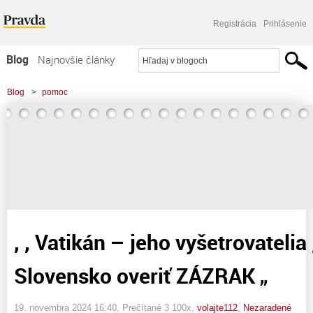
Registrácia
Prihlásenie
Blog
Najnovšie články
Najčítanejšie články
Blog
>
pomoc
Najkomentovanejšie články
>
, , Vatikán - jeho vyšetrovatelia , prídu na Slovensko overiť ZÁZRAK "
Zoznam blogov
Komerčné blogy
, , Vatikán – jeho vyšetrovatelia 
Slovensko overiť ZÁZRAK „
19. novembra 2024 16:40
, Prečítané 3 100x,
volajte112
,
Nezaradené