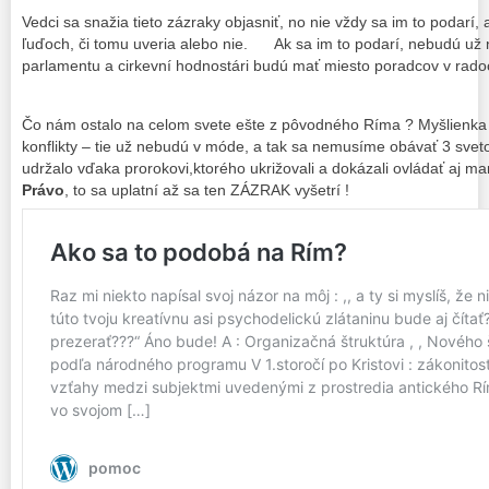
Vedci sa snažia tieto zázraky objasniť, no nie vždy sa im to podarí,
ľuďoch, či tomu uveria alebo nie. Ak sa im to podarí, nebudú už 
parlamentu a cirkevní hodnostári budú mať miesto poradcov v rado
Čo nám ostalo na celom svete ešte z pôvodného Ríma ? Myšlienk
konflikty – tie už nebudú v móde, a tak sa nemusíme obávať 3 svet
udržalo vďaka prorokovi,ktorého ukrižovali a dokázali ovládať aj ma
Právo
, to sa uplatní až sa ten ZÁZRAK vyšetrí !