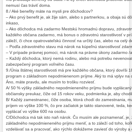
nemusí čas tráviť doma.
8./ Aké benefity máte na mysli pre dôchodcov?
– Ako prvý benefit je, ak žije sám, alebo s partnerkou, a obaja sú
inkaso,
– Ako dôchodca má zadarmo Mestskú hromadnú dopravu, zdravotnú s
každého občana zadarmo, má bonus o zdravotnú starostlivosť v prí
záleží, či chce opatrovateľskú činnosť na určitý čas, alebo na celý
– Podľa zdravotného stavu má nárok na kúpeľnú starostlivosť zdar
– V prípade právnej pomoci, má nárok na právne úkony zadarmo /al
– Každý dôchodca, ktorý nemá rodinu, alebo má potrebu nevenovať
zabezpečený program voľného času.
9./Únia štátnej starostlivosti má pre každého občana, ktorý dovŕši 
program o základnom nepodmienenom príjme. Aký to má vplyv na
Áno, máte pravdu, ale musím to trošku rozviesť.
A/ 50 % výšky základného nepodmieneného príjmu bude vyplácaný 
občiansky preukaz, čiže od 15 rokov veku, podmienka je, aby chodili
B/ Každý zamestnanec, čiže osoba, ktorá chodí do zamestnania, 
príjem vo výške 100 %, čo pre začiatok je takto stanovené, teda, 
vyplácať vo výške 600 na osobu.
C/Dôchodca má tak isto naň nárok. Čo musím ale poznamenať, je, 
základného nepodmieneného príjmu meniť, a to záleží od toho, koľk
vzdelávať sa a pracovať, ako rýchlo dokážeme zaviesť do výroby a 