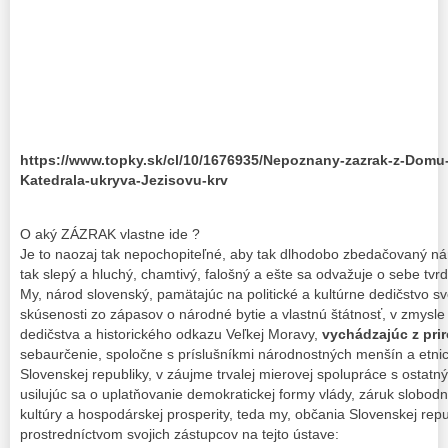
https://www.topky.sk/cl/10/1676935/Nepoznany-zazrak-z-Domu
Katedrala-ukryva-Jezisovu-krv
O aký ZÁZRAK vlastne ide ?
Je to naozaj tak nepochopiteľné, aby tak dlhodobo zbedačovaný národ
tak slepý a hluchý, chamtivý, falošný a ešte sa odvažuje o sebe tvrdi
My, národ slovenský, pamätajúc na politické a kultúrne dedičstvo s
skúsenosti zo zápasov o národné bytie a vlastnú štátnosť, v zmys
dedičstva a historického odkazu Veľkej Moravy,
vychádzajúc z pri
sebaurčenie, spoločne s príslušníkmi národnostných menšín a etnic
Slovenskej republiky, v záujme trvalej mierovej spolupráce s ostatn
usilujúc sa o uplatňovanie demokratickej formy vlády, záruk slobod
kultúry a hospodárskej prosperity, teda my, občania Slovenskej rep
prostredníctvom svojich zástupcov na tejto ústave: