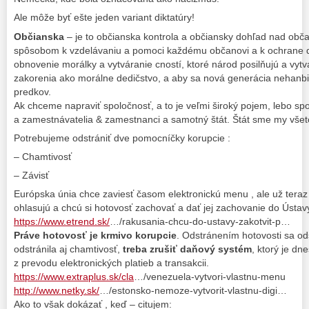
Ale môže byť ešte jeden variant diktatúry!
Občianska
– je to občianska kontrola a občiansky dohľad nad obč
spôsobom k vzdelávaniu a pomoci každému občanovi a k ochrane dô
obnovenie morálky a vytváranie cností, ktoré národ posilňujú a vytv
zakorenia ako morálne dedičstvo, a aby sa nová generácia nehanbil
predkov.
Ak chceme napraviť spoločnosť, a to je veľmi široký pojem, lebo spo
a zamestnávatelia & zamestnanci a samotný štát. Štát sme my všetc
Potrebujeme odstrániť dve pomocníčky korupcie :
– Chamtivosť
– Závisť
Európska únia chce zaviesť časom elektronickú menu , ale už teraz 
ohlasujú a chcú si hotovosť zachovať a dať jej zachovanie do Ústav
https://www.etrend.sk/
…/rakusania-chcu-do-ustavy-zakotvit-p…
Práve hotovosť je krmivo korupcie
. Odstránením hotovosti sa ods
odstránila aj chamtivosť,
treba zrušiť daňový systém
, ktorý je dn
z prevodu elektronických platieb a transakcii.
https://www.extraplus.sk/cla
…/venezuela-vytvori-vlastnu-menu
http://www.netky.sk/
…/estonsko-nemoze-vytvorit-vlastnu-digi…
Ako to však dokázať , keď – citujem: