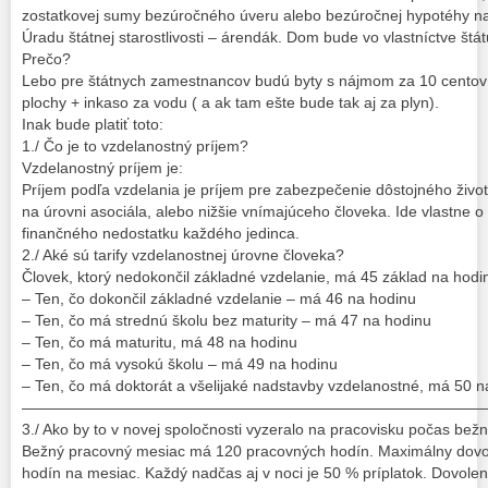
zostatkovej sumy bezúročného úveru alebo bezúročnej hypotéhy n
Úradu štátnej starostlivosti – árendák. Dom bude vo vlastníctve št
Prečo?
Lebo pre štátnych zamestnancov budú byty s nájmom za 10 centov 
plochy + inkaso za vodu ( a ak tam ešte bude tak aj za plyn).
Inak bude platiť toto:
1./ Čo je to vzdelanostný príjem?
Vzdelanostný príjem je:
Príjem podľa vzdelania je príjem pre zabezpečenie dôstojného živo
na úrovni asociála, alebo nižšie vnímajúceho človeka. Ide vlastne 
finančného nedostatku každého jedinca.
2./ Aké sú tarify vzdelanostnej úrovne človeka?
Človek, ktorý nedokončil základné vzdelanie, má 45 základ na hodi
– Ten, čo dokončil základné vzdelanie – má 46 na hodinu
– Ten, čo má strednú školu bez maturity – má 47 na hodinu
– Ten, čo má maturitu, má 48 na hodinu
– Ten, čo má vysokú školu – má 49 na hodinu
– Ten, čo má doktorát a všelijaké nadstavby vzdelanostné, má 50 n
——————————————————————————————
3./ Ako by to v novej spoločnosti vyzeralo na pracovisku počas b
Bežný pracovný mesiac má 120 pracovných hodín. Maximálny dovo
hodín na mesiac. Každý nadčas aj v noci je 50 % príplatok. Dovole