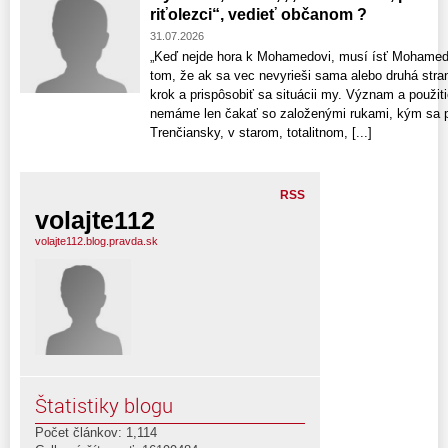
riťolezci“, vedieť občanom ?
31.07.2026
„Keď nejde hora k Mohamedovi, musí ísť Mohamed 
tom, že ak sa vec nevyrieši sama alebo druhá stra
krok a prispôsobiť sa situácii my. Význam a použit
nemáme len čakať so založenými rukami, kým sa pr
Trenčiansky, v starom, totalitnom, [...]
RSS
volajte112
volajte112.blog.pravda.sk
Štatistiky blogu
Počet článkov: 1,114