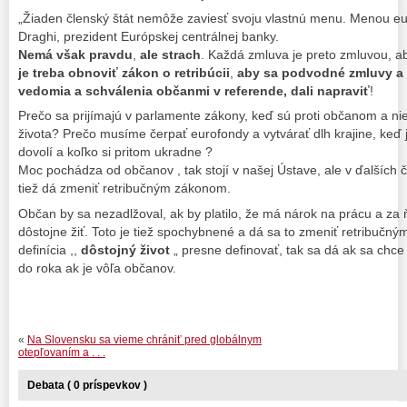
„Žiaden členský štát nemôže zaviesť svoju vlastnú menu. Menou eur
Draghi, prezident Európskej centrálnej banky.
Nemá však pravdu
,
ale strach
. Každá zmluva je preto zmluvou, ab
je treba obnoviť zákon o retribúcii
,
aby sa podvodné zmluvy a 
vedomia a schválenia občanmi v referende, dali napraviť
!
Prečo sa prijímajú v parlamente zákony, keď sú proti občanom a n
života? Prečo musíme čerpať eurofondy a vytvárať dlh krajine, keď j
dovolí a koľko si pritom ukradne ?
Moc pochádza od občanov , tak stojí v našej Ústave, ale v ďalších 
tiež dá zmeniť retribučným zákonom.
Občan by sa nezadlžoval, ak by platilo, že má nárok na prácu a z
dôstojne žiť. Toto je tiež spochybnené a dá sa to zmeniť retribučn
definícia ,,
dôstojný život
„ presne definovať, tak sa dá ak sa chce 
do roka ak je vôľa občanov.
«
Na Slovensku sa vieme chrániť pred globálnym
otepľovaním a . . .
Debata ( 0 príspevkov )