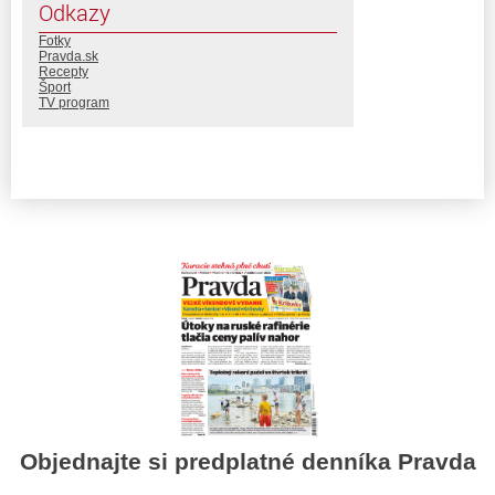
Odkazy
Fotky
Pravda.sk
Recepty
Šport
TV program
Objednajte si predplatné denníka Pravda