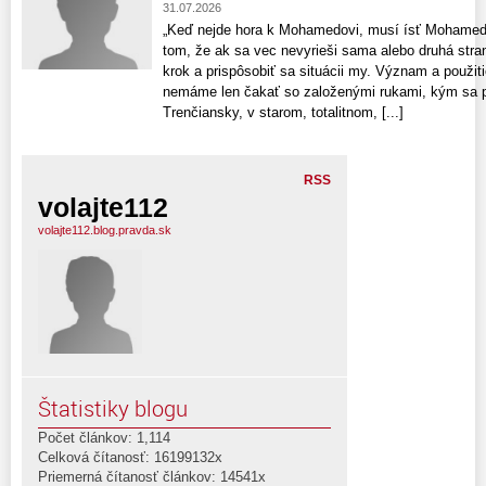
31.07.2026
„Keď nejde hora k Mohamedovi, musí ísť Mohamed 
tom, že ak sa vec nevyrieši sama alebo druhá stra
krok a prispôsobiť sa situácii my. Význam a použit
nemáme len čakať so založenými rukami, kým sa pr
Trenčiansky, v starom, totalitnom, [...]
RSS
volajte112
volajte112.blog.pravda.sk
Štatistiky blogu
Počet článkov: 1,114
Celková čítanosť: 16199132x
Priemerná čítanosť článkov: 14541x