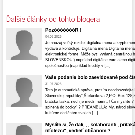
Ďalšie články od tohto blogera
PozóóóóóóóR !
04.08.2026
Je naozaj veľký rozdiel digitálna mena a kryptomen
vydáva a kontroluje. Digitálna mena Digitálna mena
elektronickej forme. Môže byť: vydaná centrálnou b
SLOVENSKOU ) napríklad digitálne euro alebo digi
spoločnosťou (napríklad kredity v [...]
Vaše podanie bolo zaevidované pod čí
31.07.2026
Toto je automatická správa, prosím neodpovedajte!
Slovenskej republiky“,Štefánikova 2,P.O. Box 128,8
bratská láska, nech je medzi nami „ ! Čo myslíte 
splnená do bodky“ ? PREAMBULA: My, národ sloven
kultúrne dedičstvo svojich [...]
Myslíte si, že dali, , , kolaboranti , prita
riťolezci“, vedieť občanom ?