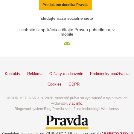
Predplatné denníka Pravda
sledujte naše sociálne siete
stiahnite si aplikáciu a čítajte Pravdu pohodlne aj v
mobile
Kontakty
Reklama
Otázky a odpovede
Podmienky používania
Cookies
GDPR
© OUR MEDIA SR a. s. 2026. Autorské práva sú vyhradené a vykonáva ich
vydavateľ,
viac info
.
Blogovací systém Blog.Pravda.sk beží na technológií Wordpress.
Kompletný video servis pre OUR MEDIA SR a.s. zabezpečuje
ARBERTO GROUP