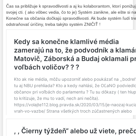
Čas sa približuje k spravodlivosti a aj ku kolaborantom, ktorí pon
svojej cti. ( ako vôbec vedia, čo to je) Systém zanikne, ale ešte si 
Konečne sa občania dočkajú spravodlivosti. Ak bude systém ľudí tr
odstraňovať úríčiny, treba takýto systém ZNIČIŤ !