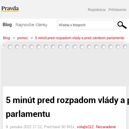
Registrácia
Prihlásenie
Blog
Najnovšie články
Najčítanejšie články
Blog
>
pomoc
>
5 minút pred rozpadom vlády a pred zánikom parlamentu
Najkomentovanejšie články
Zoznam blogov
Komerčné blogy
5 minút pred rozpadom vlády a
parlamentu
9. januára 2022 17:12
, Prečítané 50 841x,
volajte112
,
Nezaradené