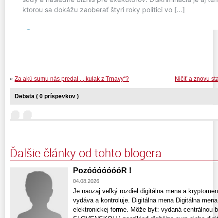
«
Za akú sumu nás predal , , kulak z Trnavy“?
Ničiť a znovu st
Debata ( 0 príspevkov )
Ďalšie články od tohto blogera
PozóóóóóóóR !
04.08.2026
Je naozaj veľký rozdiel digitálna mena a kryptomen
vydáva a kontroluje. Digitálna mena Digitálna mena
elektronickej forme. Môže byť: vydaná centrálnou b