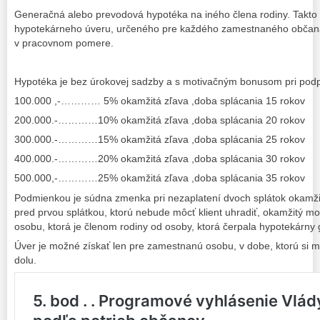
Generačná alebo prevodová hypotéka na iného člena rodiny. Takto
hypotekárneho úveru, určeného pre každého zamestnaného občan
v pracovnom pomere.
Hypotéka je bez úrokovej sadzby a s motivačným bonusom pri podpis
100.000 ,-………… 5% okamžitá zľava ,doba splácania 15 rokov
200.000.-…………10% okamžitá zľava ,doba splácania 20 rokov
300.000.-…………15% okamžitá zľava ,doba splácania 25 rokov
400.000.-…………20% okamžitá zľava ,doba splácania 30 rokov
500.000,-…………25% okamžitá zľava ,doba splácania 35 rokov
Podmienkou je súdna zmenka pri nezaplatení dvoch splátok okamži
pred prvou splátkou, ktorú nebude môcť klient uhradiť, okamžitý m
osobu, ktorá je členom rodiny od osoby, ktorá čerpala hypotekárny
Úver je možné získať len pre zamestnanú osobu, v dobe, ktorú si m
dolu.