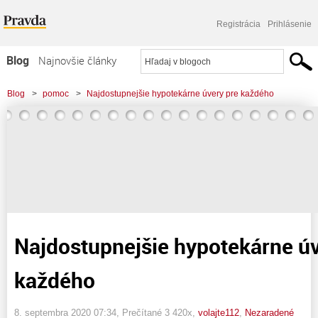
Registrácia
Prihlásenie
Blog
Najnovšie články
Najčítanejšie články
Blog
>
pomoc
>
Najdostupnejšie hypotekárne úvery pre každého
Najkomentovanejšie články
Zoznam blogov
Komerčné blogy
Najdostupnejšie hypotekárne úv
každého
8. septembra 2020 07:34
, Prečítané 3 420x,
volajte112
,
Nezaradené