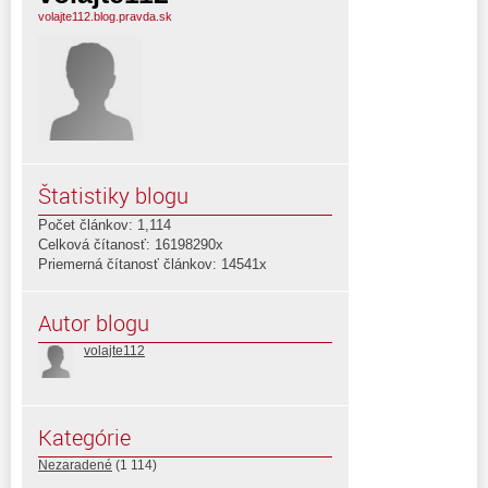
volajte112.blog.pravda.sk
Štatistiky blogu
Počet článkov: 1,114
Celková čítanosť: 16198290x
Priemerná čítanosť článkov: 14541x
Autor blogu
volajte112
Kategórie
Nezaradené
(1 114)