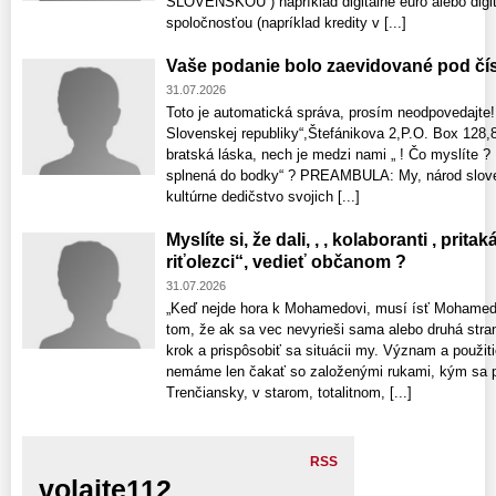
SLOVENSKOU ) napríklad digitálne euro alebo digi
spoločnosťou (napríklad kredity v [...]
Vaše podanie bolo zaevidované pod čí
31.07.2026
Toto je automatická správa, prosím neodpovedajte!
Slovenskej republiky“,Štefánikova 2,P.O. Box 128,8
bratská láska, nech je medzi nami „ ! Čo myslíte 
splnená do bodky“ ? PREAMBULA: My, národ sloven
kultúrne dedičstvo svojich [...]
Myslíte si, že dali, , , kolaboranti , prita
riťolezci“, vedieť občanom ?
31.07.2026
„Keď nejde hora k Mohamedovi, musí ísť Mohamed 
tom, že ak sa vec nevyrieši sama alebo druhá stra
krok a prispôsobiť sa situácii my. Význam a použit
nemáme len čakať so založenými rukami, kým sa pr
Trenčiansky, v starom, totalitnom, [...]
RSS
volajte112