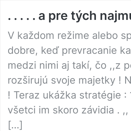
. . . . . a pre tých naj
V každom režime alebo sp
dobre, keď prevracanie kab
medzi nimi aj takí, čo ,,z
rozširujú svoje majetky ! N
! Teraz ukážka stratégie : 
všetci im skoro závidia . ,,
[…]