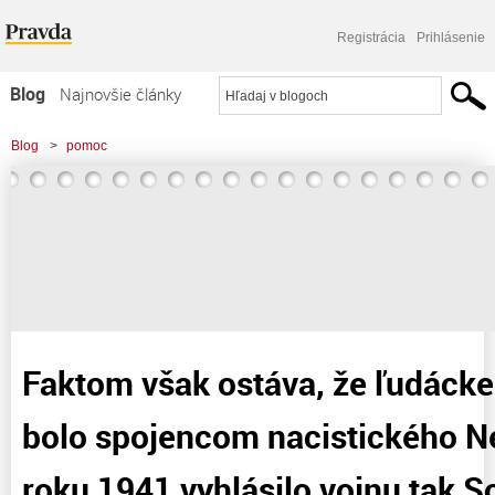
Registrácia
Prihlásenie
Blog
Najnovšie články
Najčítanejšie články
Blog
>
pomoc
Najkomentovanejšie články
>
Faktom však ostáva, že ľudácke Slovensko bolo spojencom nacistického
Zoznam blogov
Nemecka a v roku 1941 vyhlásilo
Komerčné blogy
Faktom však ostáva, že ľudáck
bolo spojencom nacistického N
roku 1941 vyhlásilo vojnu tak 