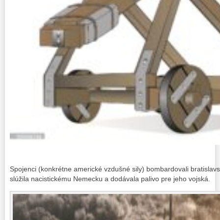
Spojenci (konkrétne americké vzdušné sily) bombardovali bratislavsk
slúžila nacistickému Nemecku a dodávala palivo pre jeho vojská.