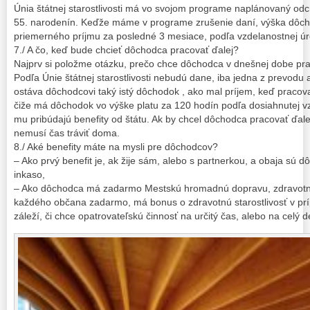
Únia štátnej starostlivosti má vo svojom programe naplánovaný o
55. narodenín. Keďže máme v programe zrušenie daní, výška dôcho
priemerného príjmu za posledné 3 mesiace, podľa vzdelanostnej ú
7./ A čo, keď bude chcieť dôchodca pracovať ďalej?
Najprv si položme otázku, prečo chce dôchodca v dnešnej dobe pra
Podľa Únie štátnej starostlivosti nebudú dane, iba jedna z prevo
ostáva dôchodcovi taký istý dôchodok , ako mal príjem, keď pracova
čiže má dôchodok vo výške platu za 120 hodín podľa dosiahnutej v
mu pribúdajú benefity od štátu. Ak by chcel dôchodca pracovať ďale
nemusí čas tráviť doma.
8./ Aké benefity máte na mysli pre dôchodcov?
– Ako prvý benefit je, ak žije sám, alebo s partnerkou, a obaja sú
inkaso,
– Ako dôchodca má zadarmo Mestskú hromadnú dopravu, zdravotnú s
každého občana zadarmo, má bonus o zdravotnú starostlivosť v prí
záleží, či chce opatrovateľskú činnosť na určitý čas, alebo na celý