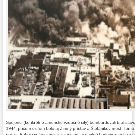
Spojenci (konkrétne americké vzdušné sily) bombardovali bratislavsk
1944, pričom cieľom bolo aj Zimný prístav a Štefánikov most. Tento
počas druhej svetovej vojny a zasiahol aj obytné budovy, mestskú 