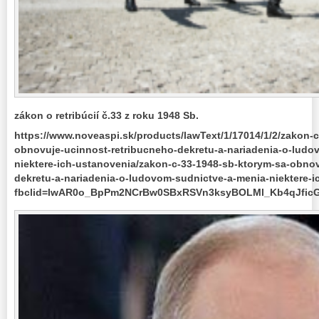
zákon o retribúcií č.33 z roku 1948 Sb.
https://www.noveaspi.sk/products/lawText/1/17014/1/2/zakon-
obnovuje-ucinnost-retribucneho-dekretu-a-nariadenia-o-ludo
niektere-ich-ustanovenia/zakon-c-33-1948-sb-ktorym-sa-obnov
dekretu-a-nariadenia-o-ludovom-sudnictve-a-menia-niektere-
fbclid=IwAR0o_BpPm2NCrBw0SBxRSVn3ksyBOLMl_Kb4qJfi