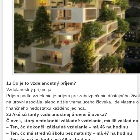
1./ Čo je to vzdelanostný príjem?
Vzdelanostný príjem je:
Príjem podľa vzdelania je príjem pre zabezpečenie dôstojného živo
na úrovni asociála, alebo nižšie vnímajúceho človeka. Ide vlastne 
finančného nedostatku každého jedinca.
2./ Aké sú tarify vzdelanostnej úrovne človeka?
Človek, ktorý nedokončil základné vzdelanie, má 45 základ na
– Ten, čo dokončil základné vzdelanie – má 46 na hodinu
– Ten, čo má strednú školu bez maturity – má 47 na hodinu
– Ten, čo má maturitu, má 48 na hodinu