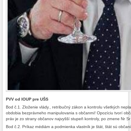
PVV od IOUP pre UŠS
Bod č.1. Zloženie vlády., retribučný zákon a kontrolu všetkých nepla
obdobia bezprávneho manipulovania s občanmi! Opozíciu tvorí obča
práv je zo strany občanov najvyšší stupeň kontroly, po zmene Nr Sr n
Bod č.2. Príkaz médiám a podmienka vlastník je štát, štát sú občan