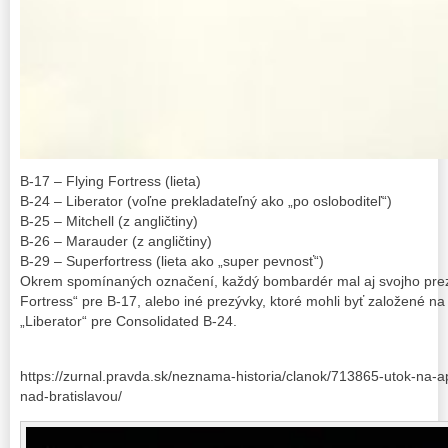
B-17 – Flying Fortress (lieta)
B-24 – Liberator (voľne prekladateľný ako „po osloboditeľ“)
B-25 – Mitchell (z angličtiny)
B-26 – Marauder (z angličtiny)
B-29 – Superfortress (lieta ako „super pevnosť“)
Okrem spomínaných označení, každý bombardér mal aj svojho prezý
Fortress“ pre B-17, alebo iné prezývky, ktoré mohli byť založené na
„Liberator“ pre Consolidated B-24.
https://zurnal.pravda.sk/neznama-historia/clanok/713865-utok-na-
nad-bratislavou/