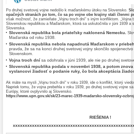
Po druhej svetovej vojne nedošlo k maďarskému útoku na Slovensko.
Sl
opačných stranách po tom, čo sa po vojne obe krajiny stali členmi 
však možnosť, že zamieňate „Vojnu troch dní“ s iným konfliktom. „Vojna t
Slovenskou republikou a Maďarskom, ktorá sa uskutočnila v júni 1939 a 
Slovenska.
Slovenská republika bola priateľsky naklonená Nemecku.
Slo
Maďarska od roku 1938.
Slovenská republika nebola napadnutá Maďarskom v priebehu
pravda, že sa na konci druhej svetovej vojny skončilo spojenec
Slovenskom.
Vojna troch dní
sa odohrala v júni 1939, ale nie po druhej svetove
Slovenská republika podala v novembri 1938, a potom znova
vyslancovi žiadosť o podanie ruky, čo bola akceptácia žiados
Ak máte na mysli „Vojnu troch dní“ v roku 1939, ide o konflikt, ktorý vi
Napriek tomu, že vojna prebehla v roku 1939, po druhej svetovej vojne sa
Európy, ktoré ovplyvnilo aj Slovensko.
https://www.upn.gov.sk/sk/23-marec-1939-madarsko-slovensky-ozbroj
RIEŠENIA !
xxxxxxxxxxxxxxxxxxxxxxxxxxxxxxxxxxxxxxxxxxxxxxxxxx