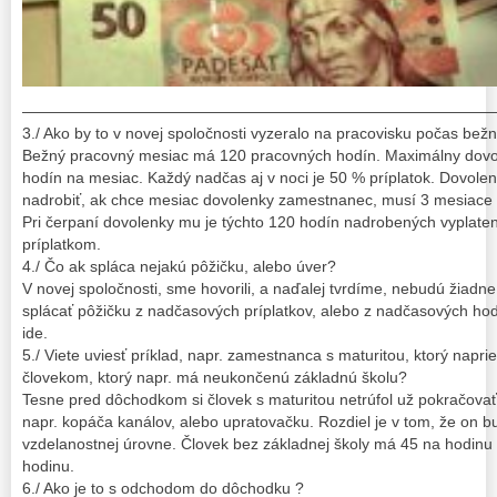
——————————————————————————————
3./ Ako by to v novej spoločnosti vyzeralo na pracovisku počas b
Bežný pracovný mesiac má 120 pracovných hodín. Maximálny dovo
hodín na mesiac. Každý nadčas aj v noci je 50 % príplatok. Dovole
nadrobiť, ak chce mesiac dovolenky zamestnanec, musí 3 mesiace 
Pri čerpaní dovolenky mu je týchto 120 hodín nadrobených vyplat
príplatkom.
4./ Čo ak spláca nejakú pôžičku, alebo úver?
V novej spoločnosti, sme hovorili, a naďalej tvrdíme, nebudú žia
splácať pôžičku z nadčasových príplatkov, alebo z nadčasových hod
ide.
5./ Viete uviesť príklad, napr. zamestnanca s maturitou, ktorý naprie
človekom, ktorý napr. má neukončenú základnú školu?
Tesne pred dôchodkom si človek s maturitou netrúfol už pokračovať v
napr. kopáča kanálov, alebo upratovačku. Rozdiel je v tom, že on b
vzdelanostnej úrovne. Človek bez základnej školy má 45 na hodinu
hodinu.
6./ Ako je to s odchodom do dôchodku ?