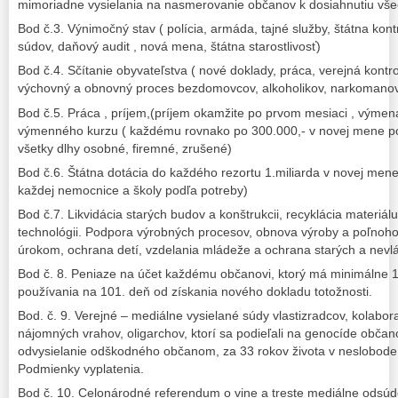
mimoriadne vysielania na nasmerovanie občanov k dosiahnutiu vše
Bod č.3. Výnimočný stav ( polícia, armáda, tajné služby, štátna kontr
súdov, daňový audit , nová mena, štátna starostlivosť)
Bod č.4. Sčítanie obyvateľstva ( nové doklady, práca, verejná kontro
výchovný a obnovný proces bezdomovcov, alkoholikov, narkomanov
Bod č.5. Práca , príjem,(príjem okamžite po prvom mesiaci , výme
výmenného kurzu ( každému rovnako po 300.000,- v novej mene po 
všetky dlhy osobné, firemné, zrušené)
Bod č.6. Štátna dotácia do každého rezortu 1.miliarda v novej mene.
každej nemocnice a školy podľa potreby)
Bod č.7. Likvidácia starých budov a konštrukcii, recyklácia materiál
technológii. Podpora výrobných procesov, obnova výroby a poľnoh
úrokom, ochrana detí, vzdelania mládeže a ochrana starých a nev
Bod č. 8. Peniaze na účet každému občanovi, ktorý má minimálne 1
používania na 101. deň od získania nového dokladu totožnosti.
Bod. č. 9. Verejné – mediálne vysielané súdy vlastizradcov, kolabor
nájomných vrahov, oligarchov, ktorí sa podieľali na genocíde občano
odvysielanie odškodného občanom, za 33 rokov života v neslobode
Podmienky vyplatenia.
Bod č. 10. Celonárodné referendum o vine a treste mediálne odsúd