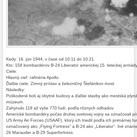
Kedy: 16. jún 1944, v čase od 10:11 do 10:21.
Kto: 158 bombardérov B-24 Liberator americkej 15. leteckej armády
Ciele:
Hlavný cieľ: rafinéria Apollo.
Ďalšie ciele: Zimný prístav a železničný Štefánikov most.
Následky:
Poškodené boli aj obytné budovy a ďalšie stavby ako mestská ply
múzeum.
Zahynulo 118 až vyše 770 ľudí, podľa rôznych odhadov.
Americké bombardéry počas druhej svetovej vojny sa označovali p
US Army Air Forces (USAAF), ktorý ich triedil podľa ich primárnej fu
označovaný ako „Flying Fortress“ a B-24 ako „Liberator“. Iné známe 
26 Marauder a B-29 Superfortress.