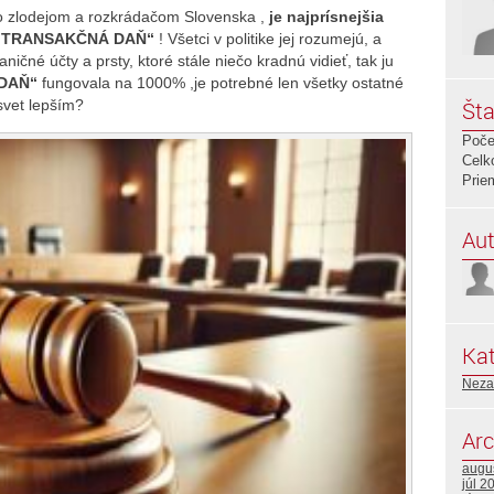
bo zlodejom a rozkrádačom Slovenska ,
je najprísnejšia
, TRANSAKČNÁ DAŇ“
! Všetci v politike jej rozumejú, a
ničné účty a prsty, ktoré stále niečo kradnú vidieť, tak ju
 DAŇ“
fungovala na 1000% ,je potrebné len všetky ostatné
svet lepším?
Šta
Poče
Celk
Prie
Aut
Kat
Neza
Arc
augu
júl 2