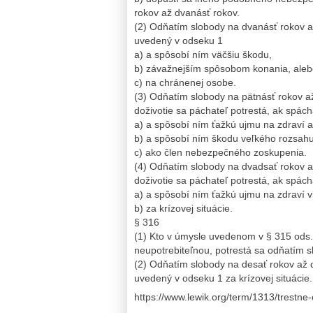
rokov až dvanásť rokov.
(2) Odňatím slobody na dvanásť rokov a
uvedený v odseku 1
a) a spôsobí ním väčšiu škodu,
b) závažnejším spôsobom konania, ale
c) na chránenej osobe.
(3) Odňatím slobody na pätnásť rokov a
doživotie sa páchateľ potrestá, ak spác
a) a spôsobí ním ťažkú ujmu na zdraví a
b) a spôsobí ním škodu veľkého rozsahu
c) ako člen nebezpečného zoskupenia.
(4) Odňatím slobody na dvadsať rokov a
doživotie sa páchateľ potrestá, ak spác
a) a spôsobí ním ťažkú ujmu na zdraví 
b) za krízovej situácie.
§ 316
(1) Kto v úmysle uvedenom v § 315 ods. 
neupotrebiteľnou, potrestá sa odňatím sl
(2) Odňatím slobody na desať rokov až 
uvedený v odseku 1 za krízovej situácie.
https://www.lewik.org/term/1313/trestne-