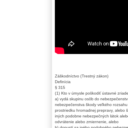
Záškodníctvo (Trestný zákon)
Definícia
§ 315
(1) Kto v úmysle poškodiť ústavné zriad
a) vydá skupinu osôb do nebezpečenstva
nebezpečenstva škody veľkého rozsahu t
prostriedku hromadnej prepravy, alebo ško
iných podobne nebezpečných látok alebo 
odvrátenie alebo zmiernenie, alebo
b) dopustí sa iného podobného nebezpe