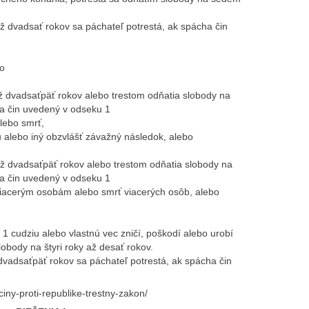
ž dvadsať rokov sa páchateľ potrestá, ak spácha čin
bo
ž dvadsaťpäť rokov alebo trestom odňatia slobody na
ha čin uvedený v odseku 1
lebo smrť,
 alebo iný obzvlášť závažný následok, alebo
ž dvadsaťpäť rokov alebo trestom odňatia slobody na
ha čin uvedený v odseku 1
viacerým osobám alebo smrť viacerých osôb, alebo
1 cudziu alebo vlastnú vec zničí, poškodí alebo urobí
obody na štyri roky až desať rokov.
dvadsaťpäť rokov sa páchateľ potrestá, ak spácha čin
ciny-proti-republike-trestny-zakon/