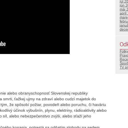
júl 2
jún 
máj 
apríl
mare
febr
janu
dece
Od
Fotky
Prav
Rece
Šport
TV p
enie alebo obranyschopnosť Slovenskej republiky
 smrti, ťažkej ujmy na zdraví alebo cudzí majetok do
ým, že spôsobí požiar, povodeň alebo poruchu, či haváriu
dlivý účinok výbušnín, plynu, elektriny, rádioaktivity alebo
síl, alebo nebezpečenstvo zvýši, alebo sťaží jeho
čného konania, potrestá sa odňatím slobody na sedem