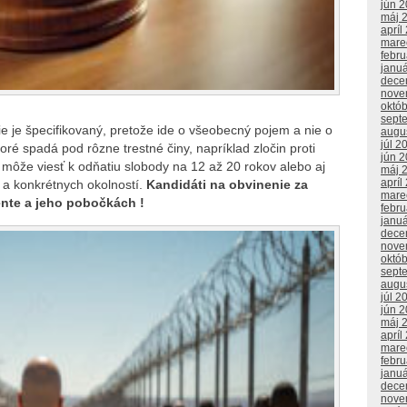
jún 
máj 
apríl
mare
febr
janu
dece
nove
októ
sept
ie je špecifikovaný, pretože ide o všeobecný pojem a nie o
augu
júl 2
oré spadá pod rôzne trestné činy, napríklad zločin proti
jún 
 a môže viesť k odňatiu slobody na 12 až 20 rokov alebo aj
máj 
apríl
i a konkrétnych okolností.
Kandidáti na obvinenie za
mare
nte a jeho pobočkách !
febr
janu
dece
nove
októ
sept
augu
júl 2
jún 
máj 
apríl
mare
febr
janu
dece
nove