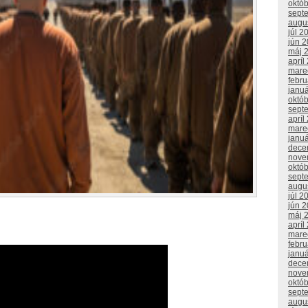
októ
sept
augu
júl 2
jún 
máj 
apríl
mare
febr
janu
októ
sept
apríl
mare
janu
dece
nove
októ
sept
augu
júl 2
jún 
máj 
apríl
mare
febr
janu
dece
nove
októ
sept
augu