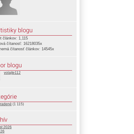
tistiky blogu
t článkov: 1,115
ová čítanosť: 16218035x
merná čítanosť článkov: 14545x
or blogu
volajte112
egórie
radené
(1 115)
hív
st 2026
026