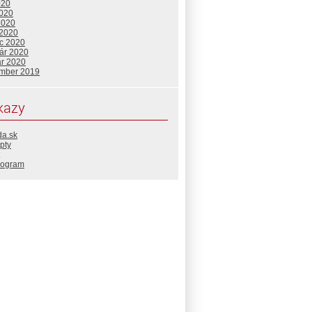
020
2020
2020
 2020
c 2020
uár 2020
ár 2020
mber 2019
kazy
da.sk
pty
rogram