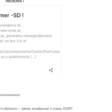
RIEŠENIA !
xxxxxxxxxxxx
uro občanov – vieme zrealizovať s víziou IOUP!