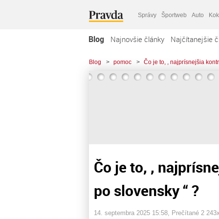
Správy
Športweb
Auto
Kok
Blog
Najnovšie články
Najčítanejšie č
Blog
>
pomoc
>
Čo je to, , najprísnejšia ko
Čo je to, , najprís
po slovensky “ ?
14. septembra 2025 15:58
, Prečítané 2 243