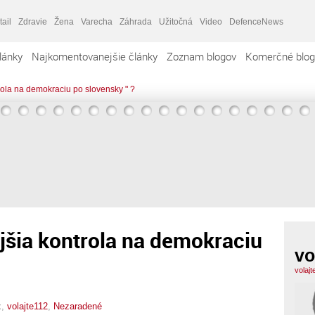
tail
Zdravie
Žena
Varecha
Záhrada
Užitočná
Video
DefenceNews
lánky
Najkomentovanejšie články
Zoznam blogov
Komerčné blog
ntrola na demokraciu po slovensky " ?
nejšia kontrola na demokraciu
vo
volaj
x,
volajte112
,
Nezaradené