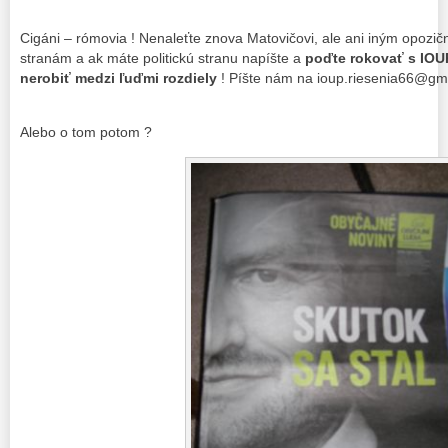
Cigáni – rómovia ! Nenaleťte znova Matovičovi, ale ani iným opozi
stranám a ak máte politickú stranu napíšte a
poďte rokovať s IOUP
nerobiť medzi ľuďmi rozdiely
! Píšte nám na ioup.riesenia66@gma
Alebo o tom potom ?