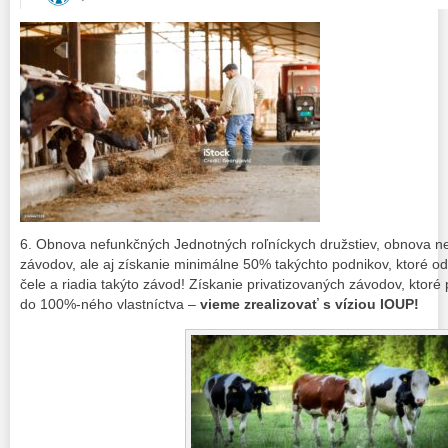
6. Obnova nefunkčných Jednotných roľníckych družstiev, obnova n
závodov, ale aj získanie minimálne 50% takýchto podnikov, ktoré od 
čele a riadia takýto závod! Získanie privatizovaných závodov, ktoré p
do 100%-ného vlastníctva –
vieme zrealizovať s víziou IOUP!