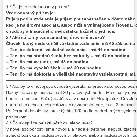
1./ Čo je to vzdelanostný príjem?
Vzdelanostný príjem je:
Príjem podľa vzdelania je príjem pre zabezpečenie dôstojného
keď je na úrovni asociála, alebo nižšie vnímajúceho človeka. I
chudoby a finančného nedostatku každého jedinca.
2./ Aké sú tarify vzdelanostnej úrovne človeka?
Človek, ktorý nedokončil základné vzdelanie, má 45 základ na
– Ten, čo dokončil základné vzdelanie – má 46 na hodinu
– Ten, čo má strednú školu bez maturity – má 47 na hodinu
– Ten, čo má maturitu, má 48 na hodinu
– Ten, čo má vysokú školu – má 49 na hodinu
– Ten, čo má doktorát a všelijaké nadstavby vzdelanostné, má
——————————————————————————————
3./ Ako by to v novej spoločnosti vyzeralo na pracovisku počas b
Bežný pracovný mesiac má 120 pracovných hodín. Maximálny dovo
hodín na mesiac. Každý nadčas aj v noci je 50 % príplatok. Dovole
nadrobiť, ak chce mesiac dovolenky zamestnanec, musí 3 mesiace 
Pri čerpaní dovolenky mu je týchto 120 hodín nadrobených vyplat
príplatkom.
4./ Čo ak spláca nejakú pôžičku, alebo úver?
V novej spoločnosti, sme hovorili, a naďalej tvrdíme, nebudú žia
splácať pôžičku z nadčasových príplatkov, alebo z nadčasových hod