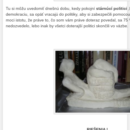
Tu si môžu uvedomiť dnešnú dobu, kedy pokojní
stárnúcí politici
,
demokraciu, sa opäť vracajú do politiky, aby si zabezpečili pomocou 
moci istotu, že práve to, čo som vám práve doteraz povedal, sa 7
nedozvedelo, lebo inak by všetci doterajší politici skončili vo väzbe.
RIEŠENIA !