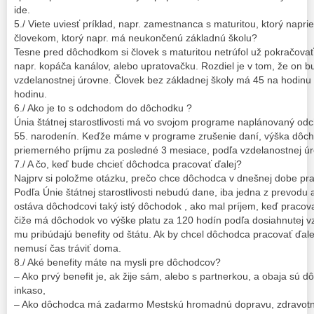
ide.
5./ Viete uviesť príklad, napr. zamestnanca s maturitou, ktorý naprie
človekom, ktorý napr. má neukončenú základnú školu?
Tesne pred dôchodkom si človek s maturitou netrúfol už pokračovať v
napr. kopáča kanálov, alebo upratovačku. Rozdiel je v tom, že on b
vzdelanostnej úrovne. Človek bez základnej školy má 45 na hodinu
hodinu.
6./ Ako je to s odchodom do dôchodku ?
Únia štátnej starostlivosti má vo svojom programe naplánovaný o
55. narodenín. Keďže máme v programe zrušenie daní, výška dôcho
priemerného príjmu za posledné 3 mesiace, podľa vzdelanostnej ú
7./ A čo, keď bude chcieť dôchodca pracovať ďalej?
Najprv si položme otázku, prečo chce dôchodca v dnešnej dobe pra
Podľa Únie štátnej starostlivosti nebudú dane, iba jedna z prevo
ostáva dôchodcovi taký istý dôchodok , ako mal príjem, keď pracova
čiže má dôchodok vo výške platu za 120 hodín podľa dosiahnutej v
mu pribúdajú benefity od štátu. Ak by chcel dôchodca pracovať ďale
nemusí čas tráviť doma.
8./ Aké benefity máte na mysli pre dôchodcov?
– Ako prvý benefit je, ak žije sám, alebo s partnerkou, a obaja sú
inkaso,
– Ako dôchodca má zadarmo Mestskú hromadnú dopravu, zdravotnú s