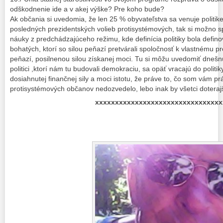
odškodnenie ide a v akej výške? Pre koho bude?
Ak občania si uvedomia, že len 25 % obyvateľstva sa venuje politik
posledných prezidentských volieb protisystémových, tak si možno 
náuky z predchádzajúceho režimu, kde definícia politiky bola defin
bohatých, ktorí so silou peňazí pretvárali spoločnosť k vlastnému p
peňazí, posilnenou silou získanej moci. Tu si môžu uvedomiť dnešn
politici ,ktorí nám tu budovali demokraciu, sa opäť vracajú do politi
dosiahnutej finančnej sily a moci istotu, že práve to, čo som vám p
protisystémových občanov nedozvedelo, lebo inak by všetci doterajší 
xxxxxxxxxxxxxxxxxxxxxxxxxxxxxxxx