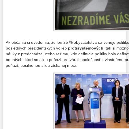
Ak občania si uvedomia, že len 25 % obyvateľstva sa venuje politik
posledných prezidentských volieb
protisystémových,
tak si možno
náuky z predchádzajúceho režimu, kde definícia politiky bola defin
bohatých, ktorí so silou peňazí pretvárali spoločnosť k vlastnému p
peňazí, posilnenou silou získanej moci.