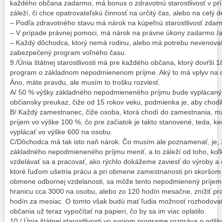
každého občana zadarmo, má bonus o zdravotnú starostlivosť v prí
záleží, či chce opatrovateľskú činnosť na určitý čas, alebo na celý
– Podľa zdravotného stavu má nárok na kúpeľnú starostlivosť zdar
– V prípade právnej pomoci, má nárok na právne úkony zadarmo /al
– Každý dôchodca, ktorý nemá rodinu, alebo má potrebu nevenovať
zabezpečený program voľného času.
9./Únia štátnej starostlivosti má pre každého občana, ktorý dovŕši 
program o základnom nepodmienenom príjme. Aký to má vplyv na
Áno, máte pravdu, ale musím to trošku rozviesť.
A/ 50 % výšky základného nepodmieneného príjmu bude vyplácaný 
občiansky preukaz, čiže od 15 rokov veku, podmienka je, aby chodili
B/ Každý zamestnanec, čiže osoba, ktorá chodí do zamestnania, 
príjem vo výške 100 %, čo pre začiatok je takto stanovené, teda, 
vyplácať vo výške 600 na osobu.
C/Dôchodca má tak isto naň nárok. Čo musím ale poznamenať, je, 
základného nepodmieneného príjmu meniť, a to záleží od toho, koľk
vzdelávať sa a pracovať, ako rýchlo dokážeme zaviesť do výroby a 
ktoré ľuďom ušetria prácu a pri obmene zamestnanosti pri skoršo
obmene odbornej vzdelanosti, sa môže tento nepodmienený príje
hranicu cca 3000 na osobu, alebo zo 120 hodín mesačne, znížiť p
hodín za mesiac. O tomto však budú mať ľudia možnosť rozhodovať
občania už teraz vypočítať na papieri, čo by sa im viac oplatilo.
10./ Únia štátnej starostlivosti vo svojom programe rozpráva o od