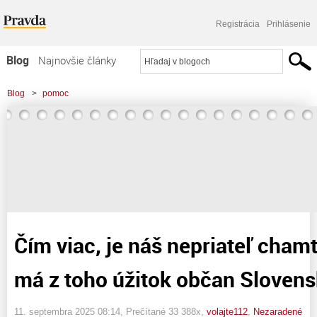
Registrácia
Prihlásenie
Blog
Najnovšie články
Najčítanejšie články
Blog
>
pomoc
Najkomentovanejšie články
>
Čím viac, je náš nepriateľ chamtivejší, tím viac má z toho úžitok občan
Zoznam blogov
Slovenska !
Komerčné blogy
Čím viac, je náš nepriateľ chamti
má z toho úžitok občan Slovens
11. septembra 2025 08:14
, Prečítané 33 388x,
volajte112
,
Nezaradené