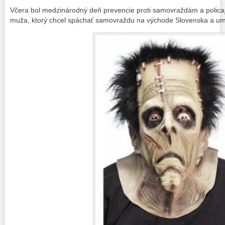
Včera bol medzinárodný deň prevencie proti samovraždám a policaj
muža, ktorý chcel spáchať samovraždu na východe Slovenska a umies