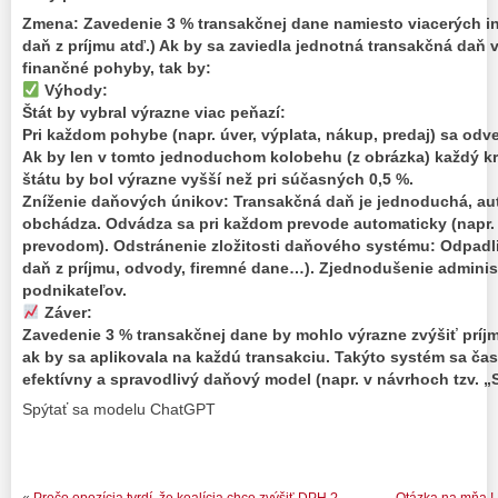
Zmena: Zavedenie 3 % transakčnej dane namiesto viacerých in
daň z príjmu atď.) Ak by sa zaviedla jednotná transakčná daň 
finančné pohyby, tak by:
Výhody:
Štát by vybral výrazne viac peňazí:
Pri každom pohybe (napr. úver, výplata, nákup, predaj) sa odve
Ak by len v tomto jednoduchom kolobehu (z obrázka) každý kr
štátu by bol výrazne vyšší než pri súčasných 0,5 %.
Zníženie daňových únikov: Transakčná daň je jednoduchá, au
obchádza. Odvádza sa pri každom prevode automaticky (napr. 
prevodom). Odstránenie zložitosti daňového systému: Odpadli
daň z príjmu, odvody, firemné dane…). Zjednodušenie administ
podnikateľov.
Záver:
Zavedenie 3 % transakčnej dane by mohlo výrazne zvýšiť príjmy
ak by sa aplikovala na každú transakciu. Takýto systém sa ča
efektívny a spravodlivý daňový model (napr. v návrhoch tzv. „
Spýtať sa modelu ChatGPT
«
Prečo opozícia tvrdí, že koalícia chce zvýšiť DPH ?
Otázka na mňa ! 