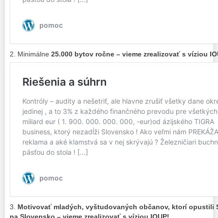
2. Minimálne
25.000 bytov ročne – vieme zrealizovať s víziou I
3.
Motivovať mladých, vyštudovaných občanov, ktorí opustili
na Slovensko – vieme zrealizovať s víziou IOUP!