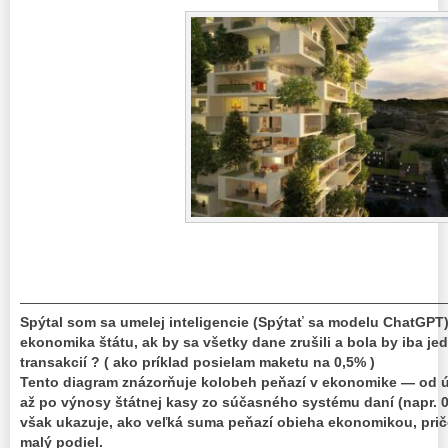
———————————————————————————————
Spýtal som sa umelej inteligencie (Spýtať sa modelu ChatGPT):
ekonomika štátu, ak by sa všetky dane zrušili a bola by iba je
transakcií ? ( ako príklad posielam maketu na 0,5% )
Tento diagram znázorňuje kolobeh peňazí v ekonomike — od ú
až po výnosy štátnej kasy zo súčasného systému daní (napr. 0,
však ukazuje, ako veľká suma peňazí obieha ekonomikou, pričo
malý podiel.