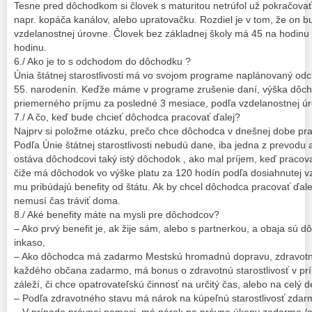
Tesne pred dôchodkom si človek s maturitou netrúfol už pokračovať v
napr. kopáča kanálov, alebo upratovačku. Rozdiel je v tom, že on b
vzdelanostnej úrovne. Človek bez základnej školy má 45 na hodinu
hodinu.
6./ Ako je to s odchodom do dôchodku ?
Únia štátnej starostlivosti má vo svojom programe naplánovaný o
55. narodenín. Keďže máme v programe zrušenie daní, výška dôcho
priemerného príjmu za posledné 3 mesiace, podľa vzdelanostnej ú
7./ A čo, keď bude chcieť dôchodca pracovať ďalej?
Najprv si položme otázku, prečo chce dôchodca v dnešnej dobe pra
Podľa Únie štátnej starostlivosti nebudú dane, iba jedna z prevo
ostáva dôchodcovi taký istý dôchodok , ako mal príjem, keď pracova
čiže má dôchodok vo výške platu za 120 hodín podľa dosiahnutej v
mu pribúdajú benefity od štátu. Ak by chcel dôchodca pracovať ďale
nemusí čas tráviť doma.
8./ Aké benefity máte na mysli pre dôchodcov?
– Ako prvý benefit je, ak žije sám, alebo s partnerkou, a obaja sú
inkaso,
– Ako dôchodca má zadarmo Mestskú hromadnú dopravu, zdravotnú s
každého občana zadarmo, má bonus o zdravotnú starostlivosť v prí
záleží, či chce opatrovateľskú činnosť na určitý čas, alebo na celý
– Podľa zdravotného stavu má nárok na kúpeľnú starostlivosť zdar