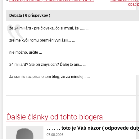
opäť p
Debata ( 6 príspevkov )
že 24 miliárd - pre človeka, čo si myslí, že 1... ...
zrejme kvôli tomu premiéri vyhlásili... ...
nie možno, určite ...
24 miliárd? Ste pri zmysloch? Ďalej to ani... ...
Ja som tu raz písal o tom blog, že za minulej... ...
Ďalšie články od tohto blogera
. . . . . . toto je Váš názor ( odpovede dut
07.08.2026