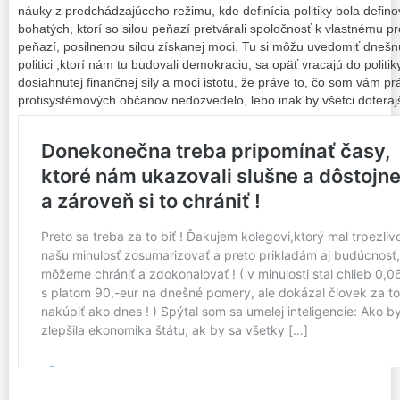
náuky z predchádzajúceho režimu, kde definícia politiky bola defin
bohatých, ktorí so silou peňazí pretvárali spoločnosť k vlastnému p
peňazí, posilnenou silou získanej moci. Tu si môžu uvedomiť dnešn
politici ,ktorí nám tu budovali demokraciu, sa opäť vracajú do politi
dosiahnutej finančnej sily a moci istotu, že práve to, čo som vám p
protisystémových občanov nedozvedelo, lebo inak by všetci doterajší 