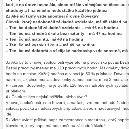
keď je na úrovni asociála, alebo nižšie vnímajúceho človeka. I
chudoby a finančného nedostatku každého jedinca.
2./ Aké sú tarify vzdelanostnej úrovne človeka?
Človek, ktorý nedokončil základné vzdelanie, má 45 základ na
– Ten, čo dokončil základné vzdelanie – má 46 na hodinu
– Ten, čo má strednú školu bez maturity – má 47 na hodinu
– Ten, čo má maturitu, má 48 na hodinu
– Ten, čo má vysokú školu – má 49 na hodinu
– Ten, čo má doktorát a všelijaké nadstavby vzdelanostné, má
——————————————————————————————
3./ Ako by to v novej spoločnosti vyzeralo na pracovisku počas b
Bežný pracovný mesiac má 120 pracovných hodín. Maximálny dovo
hodín na mesiac. Každý nadčas aj v noci je 50 % príplatok. Dovole
nadrobiť, ak chce mesiac dovolenky zamestnanec, musí 3 mesiace 
Pri čerpaní dovolenky mu je týchto 120 hodín nadrobených vyplat
príplatkom.
4./ Čo ak spláca nejakú pôžičku, alebo úver?
V novej spoločnosti, sme hovorili, a naďalej tvrdíme, nebudú žia
splácať pôžičku z nadčasových príplatkov, alebo z nadčasových hod
ide.
5./ Viete uviesť príklad, napr. zamestnanca s maturitou, ktorý naprie
človekom, ktorý napr. má neukončenú základnú školu?