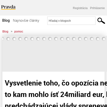
Registrácia
Prihlásenie
Blog
Najnovšie články
Najčítanejšie články
Blog
>
pomoc
Najkomentovanejšie články
>
Vysvetlenie toho, čo opozícia nevie vysvetliť, a to kam mohlo ísť 24miliard eur,
Zoznam blogov
ktoré za čias
Komerčné blogy
Vysvetlenie toho, čo opozícia nev
to kam mohlo ísť 24miliard eur, 
predchádzajúcej vlády spreneve