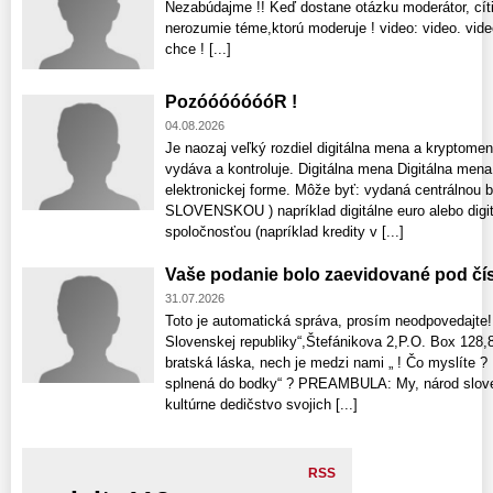
Nezabúdajme !! Keď dostane otázku moderátor, cíti
nerozumie téme,ktorú moderuje ! video: video. vid
chce ! [...]
PozóóóóóóóR !
04.08.2026
Je naozaj veľký rozdiel digitálna mena a kryptomen
vydáva a kontroluje. Digitálna mena Digitálna mena
elektronickej forme. Môže byť: vydaná centrálnou b
SLOVENSKOU ) napríklad digitálne euro alebo digi
spoločnosťou (napríklad kredity v [...]
Vaše podanie bolo zaevidované pod čí
31.07.2026
Toto je automatická správa, prosím neodpovedajte!
Slovenskej republiky“,Štefánikova 2,P.O. Box 128,8
bratská láska, nech je medzi nami „ ! Čo myslíte 
splnená do bodky“ ? PREAMBULA: My, národ sloven
kultúrne dedičstvo svojich [...]
RSS